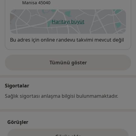
Manisa
45040
Haritayı büyüt
yeni bir sekmede açılır
Uygunluk
Bu adres için online randevu takvimi mevcut değil
Tümünü göster
adres hakkında
Sigortalar
Sağlık sigortası anlaşma bilgisi bulunmamaktadır.
Görüşler