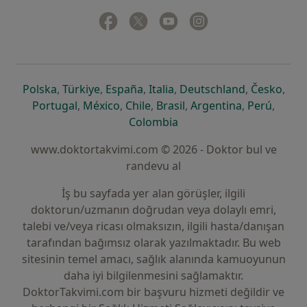
Facebook
yeni bir sekmede açılır
Twitter
yeni bir sekmede açılır
Youtube
yeni bir sekmede açılır
Instagram
yeni bir sekmede aç
yeni bir sekmede açılır
yeni bir sekmede açılır
yeni bir sekmede açılır
yeni bir sekmede açılır
yeni bir sek
yeni 
Polska
,
Türkiye
,
España
,
Italia
,
Deutschland
,
Česko
,
yeni bir sekmede açılır
yeni bir sekmede açılır
yeni bir sekmede açılır
yeni bir sekmede açılır
yeni bir sekm
yeni bi
Portugal
,
México
,
Chile
,
Brasil
,
Argentina
,
Perú
,
yeni bir sekmede açılır
Colombia
www.doktortakvimi.com © 2026 - Doktor bul ve
randevu al
İş bu sayfada yer alan görüşler, ilgili
doktorun/uzmanın doğrudan veya dolaylı emri,
talebi ve/veya ricası olmaksızın, ilgili hasta/danışan
tarafından bağımsız olarak yazılmaktadır. Bu web
sitesinin temel amacı, sağlık alanında kamuoyunun
daha iyi bilgilenmesini sağlamaktır.
DoktorTakvimi.com bir başvuru hizmeti değildir ve