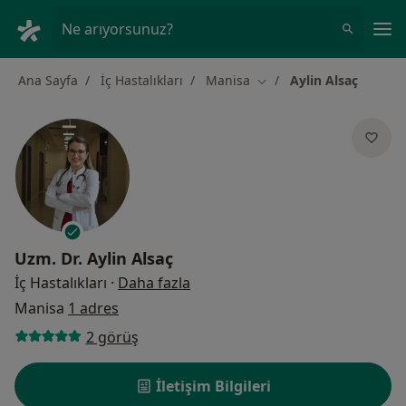
An
Ne arıyorsunuz?
Ana Sayfa
İç Hastalıkları
Manisa
Aylin Alsaç
Şehir değiştir
Uzm. Dr.
Aylin Alsaç
uzmanliklar hakkinda
İç Hastalıkları
·
Daha fazla
Manisa
1 adres
2 görüş
İletişim Bilgileri