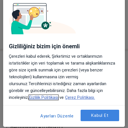
Başlıca İlgi Alanları
Mide Hastalıkları
Karaciğer Hastalıkları
a11y_sr_
Vitamin Eksikliği
Hipoglisemi
Sarılık
+23
Tümünü göster
deneyim hakkında
Gizliliğiniz bizim için önemli
Çerezleri kabul ederek, Şirketimiz ve ortaklarımızın
Hizmetler
istatistikler için veri toplamak ve tarama alışkanlıklarınıza
göre size içerik sunmak için çerezleri (veya benzer
Diğer Hizmetler
teknolojileri) kullanmasına izin vermiş
Diabetes Mellitusta Insülin Tedavisi
olursunuz.Tercihlerinizi istediğiniz zaman ayarlardan
görebilir ve güncelleyebilirsiniz. Daha fazla bilgi için
Diyabet Diyeti
inceleyiniz,
Gizlilik Politikası
ve
Çerez Politikası.
Esd (Sedimantasyon)
Hdl Kolesterol Testi
Kabul Et
Ayarları Düzenle
Hemoglobin A1c(Hba1c)