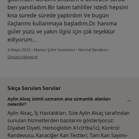
ben yanıtladım.Bir takım tahliller istedi hepsini
kısa sürede sürede yaptırdım Ve bugün
ilaçlarımı kullanmaya başladım.Dr. hanıma
güler yüzü ve yakın ilgisi için çok teşekkür
ediyorum...
4 Mayıs 2023
•
Manisa Şehir Hastanesi
•
Normal Randevu
•
kullanıcının görüşüne göre Hasta
Görüşü şikayet et
Sıkça Sorulan Sorular
Aylin Alsaç isimli uzmanın ana uzmanlık alanları
nelerdir?
Aylin Alsaç, İç Hastalıkları. Size Aylin Alsaç tarafından
sunulan hizmetlerden bazılarını gösteriyoruz:
Diyabet Diyeti, Hemoglobin A1c(Hba1c), Kontrol
Randevusu, Karaciğer Kan Testleri, Tam Kan Sayımı-