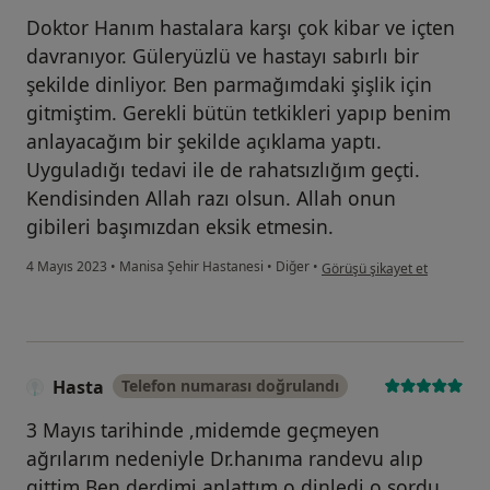
Doktor Hanım hastalara karşı çok kibar ve içten
davranıyor. Güleryüzlü ve hastayı sabırlı bir
şekilde dinliyor. Ben parmağımdaki şişlik için
gitmiştim. Gerekli bütün tetkikleri yapıp benim
anlayacağım bir şekilde açıklama yaptı.
Uyguladığı tedavi ile de rahatsızlığım geçti.
Kendisinden Allah razı olsun. Allah onun
gibileri başımızdan eksik etmesin.
kullanıcının görüşüne göre ay
4 Mayıs 2023
•
Manisa Şehir Hastanesi
•
Diğer
•
Görüşü şikayet et
Hasta
Telefon numarası doğrulandı
3 Mayıs tarihinde ,midemde geçmeyen
ağrılarım nedeniyle Dr.hanıma randevu alıp
gittim.Ben derdimi anlattım o dinledi,o sordu