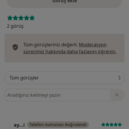
Görüş ekle
2 görüş
Tüm görüşleriniz değerli.
Moderasyon
Görüş
sürecimiz hakkında daha fazlasını öğrenin.
Görüşler içerisinde ara
ay...i
Telefon numarası doğrulandı
A