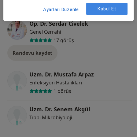
Kabul Et
Ayarları Düzenle
Op. Dr. Serdar Civelek
Genel Cerrahi
17 görüş
Randevu kaydet
Uzm. Dr. Mustafa Arpaz
Enfeksiyon Hastalıkları
1 görüş
Uzm. Dr. Senem Akgül
Tıbbi Mikrobiyoloji