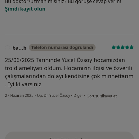
Bu doktor/uzman mısınız? Bu görüşe cevap verin!
Şimdi kayıt olun
ba...b
Telefon numarası doğrulandı
B
25/06/2025 Tarihinde Yücel Özsoy hocamızdan
troid ameliyatı oldum. Hocamızın ilgisi ve özverili
çalışmalarından dolayı kendisine çok minnettarım
. İyi ki varsınız.
kullanıcının görüşüne göre ba..
27 Haziran 2025
•
Op. Dr. Yücel Özsoy
•
Diğer
•
Görüşü şikayet et