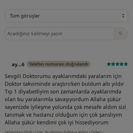
Görüşler içerisinde ara
ay...6
Telefon numarası doğrulandı
A
Sevgili Doktorumu ayaklarımdaki yaralarım için
Doktor takviminde araştırırken buldum altı yıldır
Tıp 1 diyabetliyim son zamanlarda ayaklarımda
olan bu yaralarımla savaşıyordum Allaha şükür
sayenizde iyileşme yolunda çok mesafe aldım sizi
tanımak ve hastanız olduğum için çok şanslıyım
Allaha şükür kendimi çok iyi hissediyorum
24 Haziran 2026
•
Uzm. Dr. Müjgan Talibova Akdüz
•
Diğer
•