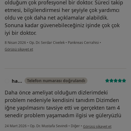
olduğum çok profesyonel bir doktor. Süreci takip
etmesi, bilgilendirmesi her şeyiyle çok yardımcı
oldu ve çok daha net açıklamalar alabildik.
Sonuna kadar güvenebileceğiniz işinde çok çok
iyi bir doktor.
8 Nisan 2026
•
Op. Dr. Serdar Civelek
•
Pankreas Cerrahisi
•
kullanıcının görüşüne göre s....
Görüşü şikayet et
ha...
Telefon numarası doğrulandı
H
Daha önce ameliyat olduğum dizlerimdeki
problem nedeniyle kendisini tanıdım Dizimden
iğne yapılmasını tavsiye etti ve gerçekten tam 4
senedir problem yaşamadım ilgisi ve güleryüzlü
kullanıcının görüşüne göre ha.
24 Mart 2026
•
Op. Dr. Mustafa Sevindi
•
Diğer
•
Görüşü şikayet et