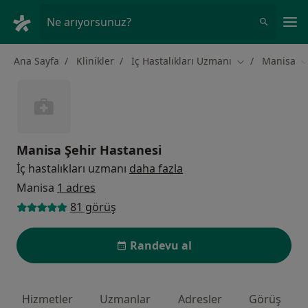
An
Ne arıyorsunuz?
Ana Sayfa
Klinikler
İç Hastalıkları Uzmanı
Manisa
Şehir değiştir
Ş
Manisa Şehir Hastanesi
İç hastalıkları uzmanı
daha fazla
Manisa
1 adres
81 görüş
Randevu al
Hizmetler
Uzmanlar
Adresler
Görüş