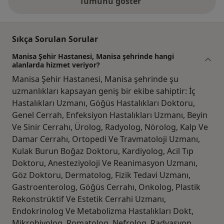
Tümünü göster
Sıkça Sorulan Sorular
Manisa Şehir Hastanesi, Manisa şehrinde hangi
alanlarda hizmet veriyor?
Manisa Şehir Hastanesi, Manisa şehrinde şu
uzmanlıkları kapsayan geniş bir ekibe sahiptir: İç
Hastalıkları Uzmanı, Göğüs Hastalıkları Doktoru,
Genel Cerrah, Enfeksiyon Hastalıkları Uzmanı, Beyin
Ve Sinir Cerrahı, Ürolog, Radyolog, Nörolog, Kalp Ve
Damar Cerrahı, Ortopedi Ve Travmatoloji Uzmanı,
Kulak Burun Boğaz Doktoru, Kardiyolog, Acil Tıp
Doktoru, Anesteziyoloji Ve Reanimasyon Uzmanı,
Göz Doktoru, Dermatolog, Fizik Tedavi Uzmanı,
Gastroenterolog, Göğüs Cerrahı, Onkolog, Plastik
Rekonstrüktif Ve Estetik Cerrahi Uzmanı,
Endokrinolog Ve Metabolizma Hastalıkları Dokt,
Mikrobiyolog, Romatolog, Nefrolog, Radyasyon