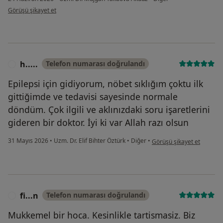
kullanıcının görüşüne göre ay...6
Görüşü şikayet et
h.....
Telefon numarası doğrulandı
H
Epilepsi için gidiyorum, nöbet sıklığım çoktu ilk
gittiğimde ve tedavisi sayesinde normale
döndüm. Çok ilgili ve aklınızdaki soru işaretlerini
gideren bir doktor. İyi ki var Allah razı olsun
kullanıcının görüşüne göre 
31 Mayıs 2026
•
Uzm. Dr. Elif Bihter Öztürk
•
Diğer
•
Görüşü şikayet et
fi...n
Telefon numarası doğrulandı
F
Mukkemel bir hoca. Kesinlikle tartismasiz. Biz