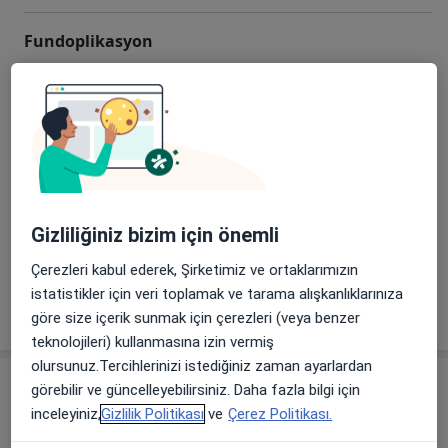
Fundoplikasyon
Fundoplikasyon
Detaylar
Randevu kaydet
Fundoplikasyon - Laparoskopik Cerrahi
Fundoplikasyon - Laparoskopik Cerrahi
Detaylar
Gizliliğiniz bizim için önemli
Randevu kaydet
Çerezleri kabul ederek, Şirketimiz ve ortaklarımızın
istatistikler için veri toplamak ve tarama alışkanlıklarınıza
göre size içerik sunmak için çerezleri (veya benzer
+ 1 hizmet
teknolojileri) kullanmasına izin vermiş
olursunuz.Tercihlerinizi istediğiniz zaman ayarlardan
Uzmanlar
Sigortamı kontrol et
görebilir ve güncelleyebilirsiniz. Daha fazla bilgi için
inceleyiniz,
Gizlilik Politikası
ve
Çerez Politikası.
Hepsi