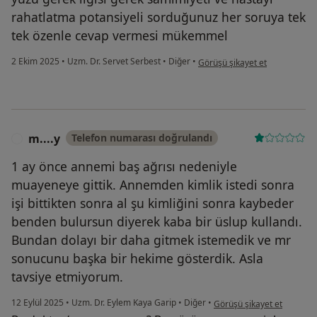
rahatlatma potansiyeli sorduğunuz her soruya tek
tek özenle cevap vermesi mükemmel
kullanıcının görüşüne göre e....
2 Ekim 2025
•
Uzm. Dr. Servet Serbest
•
Diğer
•
Görüşü şikayet et
m....y
Telefon numarası doğrulandı
M
1 ay önce annemi baş ağrısı nedeniyle
muayeneye gittik. Annemden kimlik istedi sonra
işi bittikten sonra al şu kimliğini sonra kaybeder
benden bulursun diyerek kaba bir üslup kullandı.
Bundan dolayı bir daha gitmek istemedik ve mr
sonucunu başka bir hekime gösterdik. Asla
tavsiye etmiyorum.
kullanıcının görüşüne göre 
12 Eylül 2025
•
Uzm. Dr. Eylem Kaya Garip
•
Diğer
•
Görüşü şikayet et