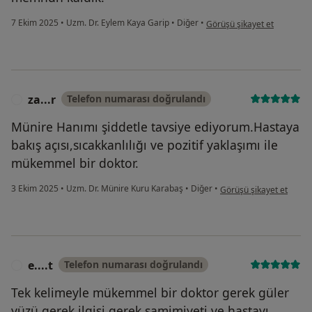
kullanıcının görüşüne göre ö.
7 Ekim 2025
•
Uzm. Dr. Eylem Kaya Garip
•
Diğer
•
Görüşü şikayet et
za...r
Telefon numarası doğrulandı
Z
Münire Hanımı şiddetle tavsiye ediyorum.Hastaya
bakış açısı,sıcakkanlılığı ve pozitif yaklaşımı ile
mükemmel bir doktor.
kullanıcının görüşüne gö
3 Ekim 2025
•
Uzm. Dr. Münire Kuru Karabaş
•
Diğer
•
Görüşü şikayet et
e....t
Telefon numarası doğrulandı
E
Tek kelimeyle mükemmel bir doktor gerek güler
yüzü gerek ilgisi gerek samimiyeti ve hastayı