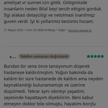
ameliyat vr sunnet icin gittik. Gittigimizde
insanlarin neden Bilal beyi tercih ettigini gorduk.
Ilgi alakasi detayciligi ve netolmasi inanilmqz
guven verdi. Iyi ki yollarimiz kesismis hocam.
kullanıcının görüşüne göre fi..
21 Mayıs 2026
•
Uzm. Dr. Bilal Arıkbaşı
•
Diğer
•
Görüşü şikayet et
s....
Telefon numarası doğrulandı
S
Bundan bir sene önce tansiyonum düşerek
hastaneye kaldırılmıştım. Yoğun bakımda da
kaldım bir süre hastanede de kaldım ama neyden
kaynaklandığı bulunamamıştı ve üzerine
düşülmedi. Tekrar aynı sıkıntıyı yaşadım,
sayesinde hayattayım diyebilirim. Beni kabul
etmeyen doktor bile olmuştu, hayatımı borçlu