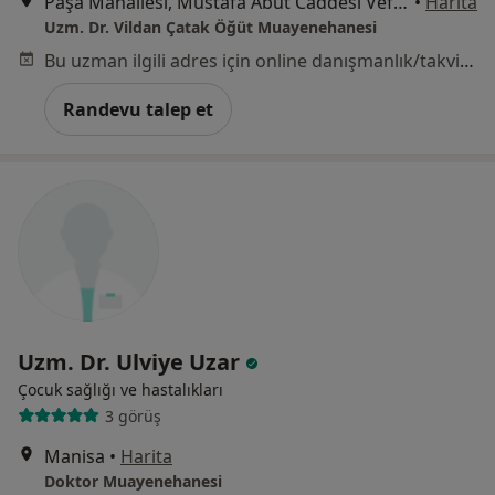
Paşa Mahallesi, Mustafa Abut Caddesi Vefa Bey Apartmanı No:64/2, Manisa
•
Harita
Uzm. Dr. Vildan Çatak Öğüt Muayenehanesi
Bu uzman ilgili adres için online danışmanlık/takvim sunmuyor.
Randevu talep et
Uzm. Dr. Ulviye Uzar
Çocuk sağlığı ve hastalıkları
3 görüş
Manisa
•
Harita
Doktor Muayenehanesi