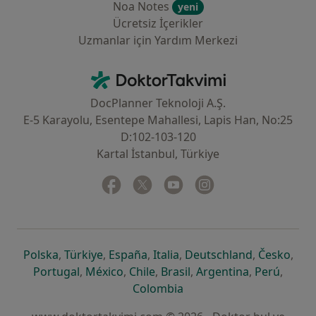
Noa Notes
yeni
Ücretsiz İçerikler
Uzmanlar için Yardım Merkezi
İletişim
DoktorTakvimi - Ana Sayfa
DocPlanner Teknoloji A.Ş.
E-5 Karayolu, Esentepe Mahallesi, Lapis Han, No:25
D:102-103-120
Kartal İstanbul, Türkiye
Facebook
yeni bir sekmede açılır
Twitter
yeni bir sekmede açılır
Youtube
yeni bir sekmede açılır
Instagram
yeni bir sekmede aç
yeni bir sekmede açılır
yeni bir sekmede açılır
yeni bir sekmede açılır
yeni bir sekmede açılır
yeni bir sek
yeni 
Polska
,
Türkiye
,
España
,
Italia
,
Deutschland
,
Česko
,
yeni bir sekmede açılır
yeni bir sekmede açılır
yeni bir sekmede açılır
yeni bir sekmede açılır
yeni bir sekm
yeni bi
Portugal
,
México
,
Chile
,
Brasil
,
Argentina
,
Perú
,
yeni bir sekmede açılır
Colombia