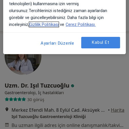
teknolojileri) kullanmasına izin vermiş
Bu uzman ilgili adres için online danışmanlık/takvim sunmuyor.
olursunuz.Tercihlerinizi istediğiniz zaman ayarlardan
görebilir ve güncelleyebilirsiniz. Daha fazla bilgi için
Randevu talep et
inceleyiniz,
Gizlilik Politikası
ve
Çerez Politikası.
Kabul Et
Ayarları Düzenle
Uzm. Dr. Işıl Tuzcuoğlu
Gastroenteroloji, İç hastalıkları
30 görüş
Merkez Efendi Mah. 8 Eylül Cad. Aksüyek Sitesi No: 177/2, Manisa
•
Harita
Işıl Tuzcuoğlu Gastroenteroloji Kliniği
Bu uzman ilgili adres için online danışmanlık/takvim sunmuyor.