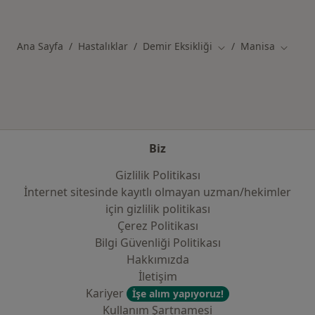
Kategoride daha fazlası: Manisa şehrinde ilg
Ana Sayfa
Hastalıklar
Demir Eksikliği
Manisa
Şehir değiştir
Şehir d
Biz
Gizlilik Politikası
İnternet sitesinde kayıtlı olmayan uzman/hekimler
i̇çin gizlilik politikası
Çerez Politikası
Bilgi Güvenliği Politikası
Hakkımızda
İletişim
Kariyer
İşe alım yapıyoruz!
Kullanım Şartnamesi