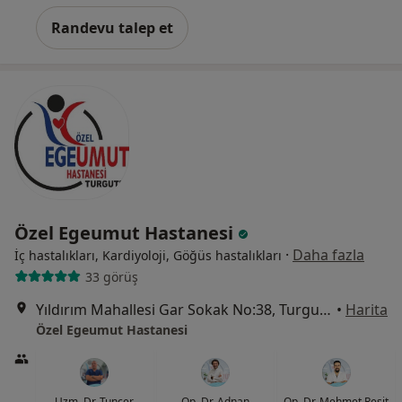
Randevu talep et
Özel Egeumut Hastanesi
·
Daha fazla
İç hastalıkları, Kardiyoloji, Göğüs hastalıkları
33 görüş
Yıldırım Mahallesi Gar Sokak No:38, Turgutlu
•
Harita
Özel Egeumut Hastanesi
Uzm. Dr. Tuncer
Op. Dr. Adnan
Op. Dr. Mehmet Reşit