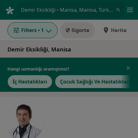
An
Demir Eksikliği • Manisa, Manisa, Türkiye
Filters
• 1
Sigorta
Harita
Demir Eksikliği, Manisa
Hangi uzmanlığı aramıştınız?
İç Hastalıkları
Çocuk Sağlığı Ve Hastalıkları