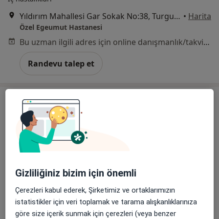
Yıldırım Mahallesi Gar Sokak No:38, Turgutlu
•
Harita
Özel Egeumut Hastanesi
Bu uzman ilgili adres için online danışmanlık/takvim sunmuyor.
Randevu talep et
Gizliliğiniz bizim için önemli
Uzm. Dr. Mücahit Oğuz Kağan Türk
Çocuk sağlığı ve hastalıkları
Çerezleri kabul ederek, Şirketimiz ve ortaklarımızın
istatistikler için veri toplamak ve tarama alışkanlıklarınıza
Yıldırım Mahallesi Gar Sokak No:38, Turgutlu
•
Harita
göre size içerik sunmak için çerezleri (veya benzer
Özel Egeumut Hastanesi