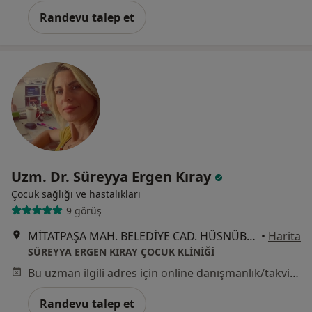
Randevu talep et
Uzm. Dr. Süreyya Ergen Kıray
Çocuk sağlığı ve hastalıkları
9 görüş
MİTATPAŞA MAH. BELEDİYE CAD. HÜSNÜBEY İŞMERKEZİ NO: 126 KAT :2 DAİRE: 4, Salihli
•
Harita
SÜREYYA ERGEN KIRAY ÇOCUK KLİNİĞİ
Bu uzman ilgili adres için online danışmanlık/takvim sunmuyor.
Randevu talep et