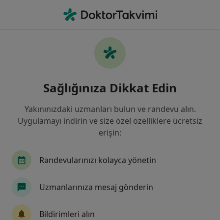
An
Deri Lekeleri • Manisa, Manisa, Türkiye
Filters
• 1
Sigorta
Harita
Deri Lekeleri, Manisa
Sağlığınıza Dikkat Edin
Yakınınızdaki uzmanları bulun ve randevu alın.
Hangi uzmanlığı aramıştınız?
Uygulamayı indirin ve size özel özelliklere ücretsiz
İç Hastalıkları
Dermatoloji
Nöroloji
erişin:
Randevularınızı kolayca yönetin
Uzmanlarınıza mesaj gönderin
Bildirimleri alın