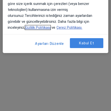
göre size içerik sunmak için çerezleri (veya benzer
Yıldırım Mahallesi Gar Sokak No:38, Turgutlu
•
Harita
teknolojileri) kullanmasına izin vermiş
Özel Egeumut Hastanesi
olursunuz.Tercihlerinizi istediğiniz zaman ayarlardan
görebilir ve güncelleyebilirsiniz. Daha fazla bilgi için
inceleyiniz,
Gizlilik Politikası
ve
Çerez Politikası.
Uzm. Dr. Tuncer
Op. Dr. Adnan
Op. Dr. Mehmet Reşit
Saçar
Gerçekcioğlu
Işık
Kabul Et
Ayarları Düzenle
16 uzmanın hepsini gör
Bu kurumda online uygunluğu bulunan bir doktor veya uzman bulunamadı
Profili Gör