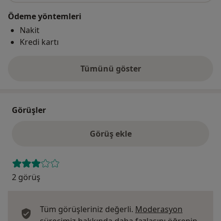
Ödeme yöntemleri
Nakit
Kredi kartı
Tümünü göster
adres hakkında
Görüşler
Görüş ekle
2 görüş
Tüm görüşleriniz değerli.
Moderasyon
Görüş