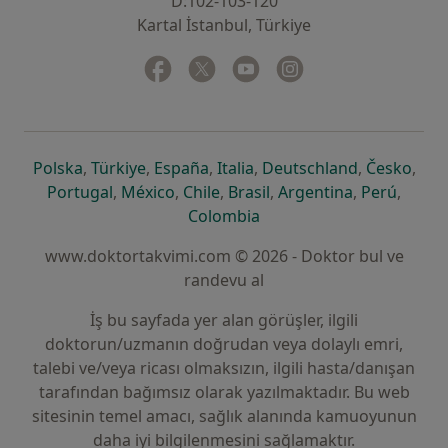
D:102-103-120
Kartal İstanbul, Türkiye
Facebook
yeni bir sekmede açılır
Twitter
yeni bir sekmede açılır
Youtube
yeni bir sekmede açılır
Instagram
yeni bir sekmede aç
yeni bir sekmede açılır
yeni bir sekmede açılır
yeni bir sekmede açılır
yeni bir sekmede açılır
yeni bir sek
yeni 
Polska
,
Türkiye
,
España
,
Italia
,
Deutschland
,
Česko
,
yeni bir sekmede açılır
yeni bir sekmede açılır
yeni bir sekmede açılır
yeni bir sekmede açılır
yeni bir sekm
yeni bi
Portugal
,
México
,
Chile
,
Brasil
,
Argentina
,
Perú
,
yeni bir sekmede açılır
Colombia
www.doktortakvimi.com © 2026 - Doktor bul ve
randevu al
İş bu sayfada yer alan görüşler, ilgili
doktorun/uzmanın doğrudan veya dolaylı emri,
talebi ve/veya ricası olmaksızın, ilgili hasta/danışan
tarafından bağımsız olarak yazılmaktadır. Bu web
sitesinin temel amacı, sağlık alanında kamuoyunun
daha iyi bilgilenmesini sağlamaktır.