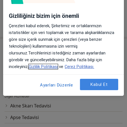
Galeriyi görüntüle (1)
Gizliliğiniz bizim için önemli
Tümünü göster
Çerezleri kabul ederek, Şirketimiz ve ortaklarımızın
deneyim hakkında
istatistikler için veri toplamak ve tarama alışkanlıklarınıza
göre size içerik sunmak için çerezleri (veya benzer
Hizmetler
teknolojileri) kullanmasına izin vermiş
olursunuz.Tercihlerinizi istediğiniz zaman ayarlardan
Başlıca Hizmetler
görebilir ve güncelleyebilirsiniz. Daha fazla bilgi için
Dermatoloji Randevusu
inceleyiniz,
Gizlilik Politikası
ve
Çerez Politikası.
İmbatlı Mahallesi 1825. Sokak No:12,
Ücretler Hakkında
Karşıyaka
Medical Point İzmir Hastanesi
Kabul Et
Ayarları Düzenle
Diğer Hizmetler
Akne Skarı Tedavisi
Apse Tedavisi