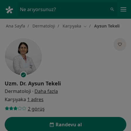
An
Ne arıyorsunuz?
Ana Sayfa
Dermatoloji
Karşıyaka
Aysun Tekeli
Şehir değiştir
Uzm. Dr.
Aysun Tekeli
uzmanliklar hakkinda
Dermatoloji
·
Daha fazla
Karşıyaka
1 adres
2 görüş
Randevu al