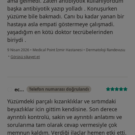
ama gelmedi. Zaten antibiyotik kullanıyordum
başka antibiyotik yazıp yolladı . Konuşurken
yüzüme bile bakmadı. Canı bu kadar yanan bir
hastaya asla empati göstermeye çalışmadi.
yaşadığım en kötü doktor tecrübelerinden
biriydi .
9 Nisan 2026
•
Medical Point İzmir Hastanesi
•
Dermatoloji Randevusu
kullanıcının görüşüne göre d.....
•
Görüşü şikayet et
ec...
Telefon numarası doğrulandı
E
Yüzümdeki parçalı kızarıklıklar ve sırtımdaki
beyazlıklar icin gittim kendisine. Son derece
ayrıntılı kontrolü, sakin ve ayrıntılı anlatımı ve
sorularıma tam olarak cevap vermesiyle çok
memnun kaldım. Verdiği ilaçlar hemen etki etti.