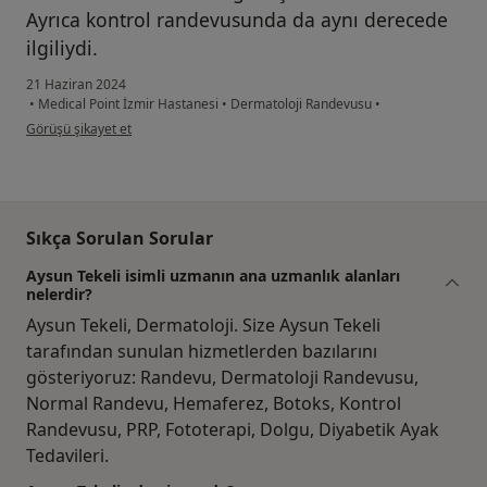
Ayrıca kontrol randevusunda da aynı derecede
ilgiliydi.
21 Haziran 2024
•
Medical Point İzmir Hastanesi
•
Dermatoloji Randevusu
•
kullanıcının görüşüne göre ec...
Görüşü şikayet et
Sıkça Sorulan Sorular
Aysun Tekeli isimli uzmanın ana uzmanlık alanları
nelerdir?
Aysun Tekeli, Dermatoloji. Size Aysun Tekeli
tarafından sunulan hizmetlerden bazılarını
gösteriyoruz: Randevu, Dermatoloji Randevusu,
Normal Randevu, Hemaferez, Botoks, Kontrol
Randevusu, PRP, Fototerapi, Dolgu, Diyabetik Ayak
Tedavileri.