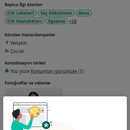
Başlıca İlgi Alanları
Cilt Lekeleri
Saç Dökülmesi
Akne
a11y_sr_more_diseases
Cilt Hastalıkları
Egzama
+58
Görülen hasta/danışanlar
Yetişkin
Çocuk
Konsültasyon türleri
Yüz yüze
Konumları görüntüle (1)
Fotoğraflar ve videolar