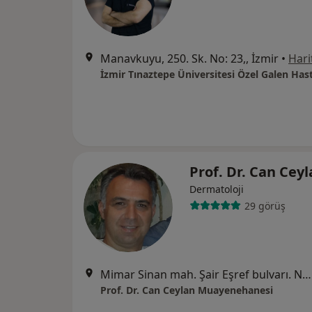
Manavkuyu, 250. Sk. No: 23,, İzmir
•
Hari
İzmir Tınaztepe Üniversitesi Özel Galen Has
Prof. Dr. Can Cey
Dermatoloji
29 görüş
Mimar Sinan mah. Şair Eşref bulvarı. No 86/3 Yonca Apt. Alsancak, İzmir
Prof. Dr. Can Ceylan Muayenehanesi