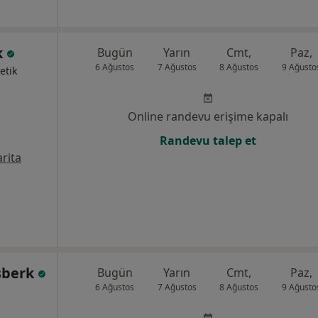
k
Bugün
Yarın
Cmt,
Paz,
6 Ağustos
7 Ağustos
8 Ağustos
9 Ağusto
etik
Online randevu erişime kapalı
Randevu talep et
rita
şberk
Bugün
Yarın
Cmt,
Paz,
6 Ağustos
7 Ağustos
8 Ağustos
9 Ağusto