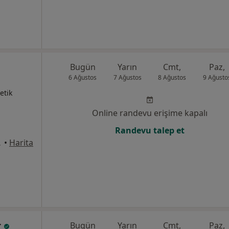
Bugün
Yarın
Cmt,
Paz,
6 Ağustos
7 Ağustos
8 Ağustos
9 Ağusto
etik
Online randevu erişime kapalı
Randevu talep et
k, Konak
•
Harita
r
Bugün
Yarın
Cmt,
Paz,