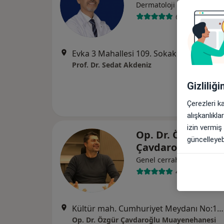
Dermatoloji
62 görüş
Evka 3 Mahallesi 109. Sokak No:8/1, Bornova
Prof. Dr. Sedat Akdeniz
Gizliliğ
Çerezleri k
alışkanlıkl
izin vermiş
Op. Dr. Özgür
güncelleyebi
Çavdaroğlu
Genel cerrahi
42 görüş
Kültür mah. Cumhuriyet Meydanı No:12 Kat: 9 Daire: 91, İzmir
Op. Dr. Özgür Çavdaroğlu Muayenehanesi