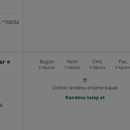
 apartmanı, İzmir
•
Harita
car
Bugün
Yarın
Cmt,
Paz,
6 Ağustos
7 Ağustos
8 Ağustos
9 Ağusto
Online randevu erişime kapalı
Randevu talep et
ta