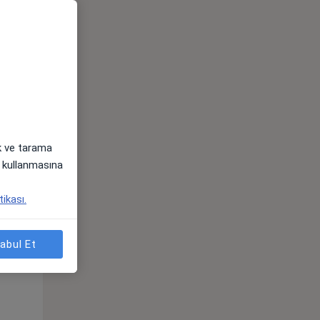
ak ve tarama
i) kullanmasına
Pzt,
Sal,
Çar,
tikası.
s
10 Ağustos
11 Ağustos
12 Ağustos
abul Et