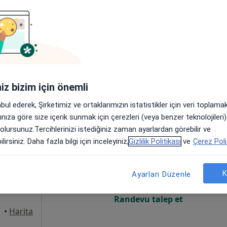
Online randevu erişime kapalı
Randevu talep et
•
Harita
iniz bizim için önemli
abul ederek, Şirketimiz ve ortaklarımızın istatistikler için veri toplam
arınıza göre size içerik sunmak için çerezleri (veya benzer teknolojiler
 olursunuz.Tercihlerinizi istediğiniz zaman ayarlardan görebilir ve
Bugün
Yarın
Cmt,
Paz,
lirsiniz. Daha fazla bilgi için inceleyiniz,
Gizlilik Politikası
ve
Çerez Poli
6 Ağustos
7 Ağustos
8 Ağustos
9 Ağusto
K
Ayarları Düzenle
Online randevu erişime kapalı
Randevu talep et
•
Harita