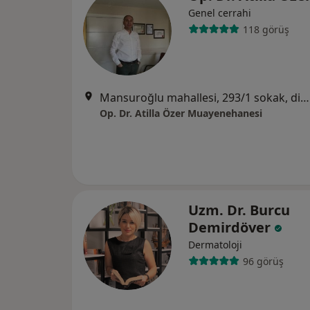
Genel cerrahi
118 görüş
Mansuroğlu mahallesi, 293/1 sokak, diva plaza, no :10 , iç kapı no:12, Bayraklı
Op. Dr. Atilla Özer Muayenehanesi
Uzm. Dr. Burcu
Demirdöver
Dermatoloji
96 görüş