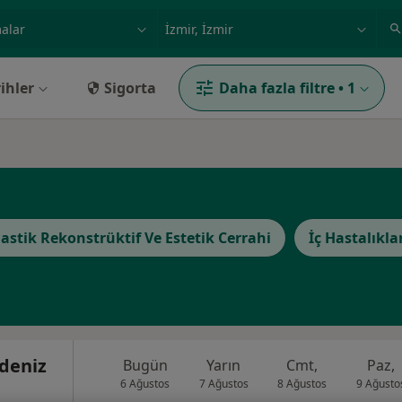
ilgi alanı ve hastalık, isim
örnek: İstanbul
ihler
Sigorta
Daha fazla filtre
•
1
lastik Rekonstrüktif Ve Estetik Cerrahi
İç Hastalıkla
kdeniz
Bugün
Yarın
Cmt,
Paz,
6 Ağustos
7 Ağustos
8 Ağustos
9 Ağusto