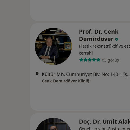
Prof. Dr. Cenk
Demirdöver
Plastik rekonstrüktif ve est
cerrahi
63 görüş
Kültür Mh. Cumhuriyet Blv. No: 140-1 Işık Apt. Kat: 2 Daire:
Cenk Demirdöver Kliniği
Doç. Dr. Ümit Al
Genel cerrahi, Gastroenter