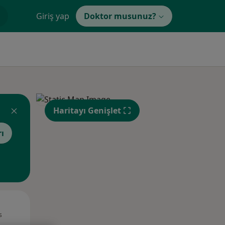
Giriş yap
Doktor musunuz?
Haritayı Genişlet
rı
Pzt,
Sal,
Çar,
s
10 Ağustos
11 Ağustos
12 Ağustos