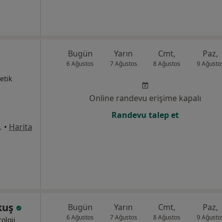
Bugün
Yarın
Cmt,
Paz,
6 Ağustos
7 Ağustos
8 Ağustos
9 Ağusto
etik
Online randevu erişime kapalı
Randevu talep et
 2 Alsancak, İzmir
•
Harita
akuş
Bugün
Yarın
Cmt,
Paz,
6 Ağustos
7 Ağustos
8 Ağustos
9 Ağusto
oloji