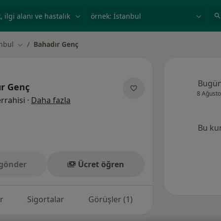
ilgi alanı ve hastalık, isim
örnek: İstanbul
nbul
Bahadır Genç
Şehir değiştir
Bugü
r Genç
8 Ağusto
uzmanliklar hakkinda
rrahisi
·
Daha fazla
Bu ku
gönder
Ücret öğren
r
Sigortalar
Görüşler (1)