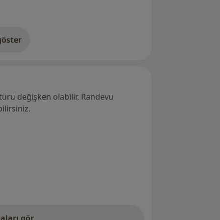
öster
res hakkında
türü değişken olabilir. Randevu
lirsiniz.
aları gör