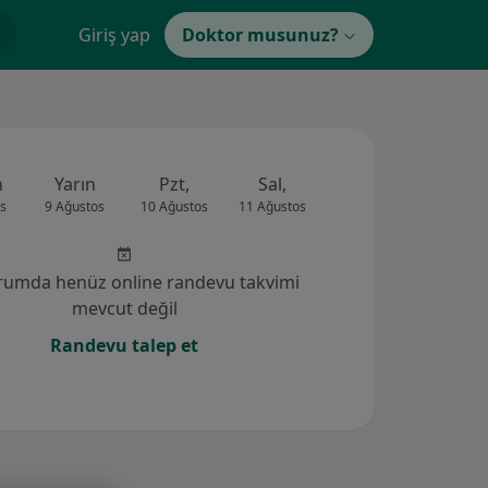
Giriş yap
Doktor musunuz?
n
Yarın
Pzt,
Sal,
Çar,
Per,
s
9 Ağustos
10 Ağustos
11 Ağustos
12 Ağustos
13 Ağus
rumda henüz online randevu takvimi
mevcut değil
Randevu talep et