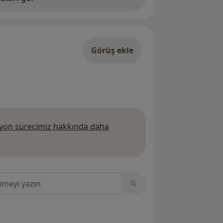
Görüş ekle
on sürecimiz hakkında daha
 daha fazla bilgi edinin
sinde ara