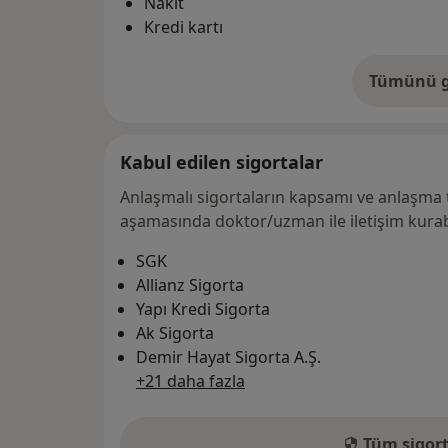
Nakit
Kredi kartı
Tümünü g
ad
Kabul edilen sigortalar
Anlaşmalı sigortaların kapsamı ve anlaşma 
aşamasında doktor/uzman ile iletişim kurabi
SGK
Allianz Sigorta
Yapı Kredi Sigorta
Ak Sigorta
Demir Hayat Sigorta A.Ş.
+21 daha fazla
Tüm sigort