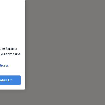
ak ve tarama
i) kullanmasına
tikası.
abul Et