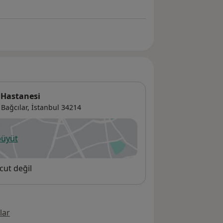
 Hastanesi
Bağcılar,
İstanbul
34214
büyüt
ni bir sekmede açılır
cut değil
lar