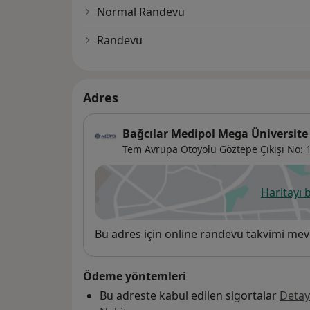
Normal Randevu
Randevu
Adres
Bağcılar Medipol Mega Üniversite
Tem Avrupa Otoyolu Göztepe Çıkışı No: 1
Haritayı 
ye
Uygunluk
Bu adres için online randevu takvimi mev
Ödeme yöntemleri
Bu adreste kabul edilen sigortalar
Detay