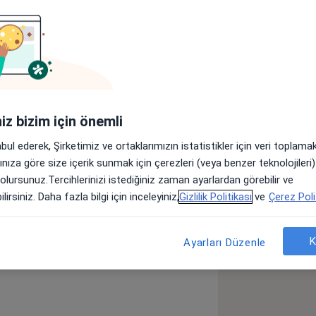
lar
lar Medipol Mega Üniversite
si branşında hastalarına sağlık
iniz bizim için önemli
abul ederek, Şirketimiz ve ortaklarımızın istatistikler için veri toplam
arınıza göre size içerik sunmak için çerezleri (veya benzer teknolojiler
ekt (VSD)
Damar Hastalıkları
 olursunuz.Tercihlerinizi istediğiniz zaman ayarlardan görebilir ve
a11y_sr_more_diseases
 Kalp Kapağı Problemleri
+5
lirsiniz. Daha fazla bilgi için inceleyiniz,
Gizlilik Politikası
ve
Çerez Poli
K
Ayarları Düzenle