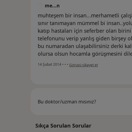
me...n
M
muhteşem bir insan...merhametli çalış
sınır tanımayan mümmel bi insan..yolu
katıp hastaları için seferber olan bir
telefonunu verip yanlış giden birşey o
bu numaradan ulaşabilirsiniz derki kal
olursa olsun hocamla görüşmesini dil
kullanıcının görüşüne göre me...n
14 Şubat 2014
•
•
•
Görüşü şikayet et
Bu doktor/uzman mısınız?
Sıkça Sorulan Sorular