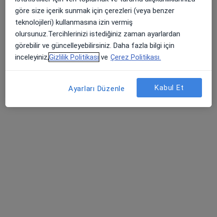
göre size içerik sunmak için çerezleri (veya benzer
teknolojileri) kullanmasına izin vermiş
Prof. Dr. Osman Yeşildağ
olursunuz.Tercihlerinizi istediğiniz zaman ayarlardan
Kardiyoloji, İç hastalıkları
görebilir ve güncelleyebilirsiniz. Daha fazla bilgi için
17 görüş
inceleyiniz,
Gizlilik Politikası
ve
Çerez Politikası.
Şemsettin Günaltay Cad. ErenköyMah No: 189/6 Tüccarbaşı Durağı , Güven Apt. Kat:1, İstanbul
•
Harita
Prof. Dr. Osman Yeşildağ
Kabul Et
Ayarları Düzenle
Bu uzman ilgili adres için online danışmanlık/takvim sunmuyor.
Randevu talep et