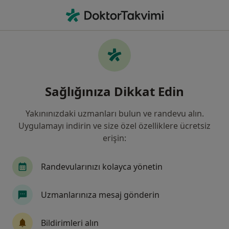
An
Taşikardi • Istanbul
Filters
• 1
Sigorta
Harita
Taşikardi, İstanbul
Sağlığınıza Dikkat Edin
Yakınınızdaki uzmanları bulun ve randevu alın.
Hangi uzmanlığı aramıştınız?
Uygulamayı indirin ve size özel özelliklere ücretsiz
Kardiyoloji
Kalp Ve Damar Cerrahisi
erişin:
İç Hastalıkları
Randevularınızı kolayca yönetin
Çocuk Sağlığı Ve Hastalıkları
Uzmanlarınıza mesaj gönderin
Genel Cerrahi
Tümünü göster
Bildirimleri alın