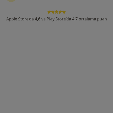
Apple Store’da 4,6 ve Play Store’da 4,7 ortalama puan
Doç. Dr. Abdurrahman Yücel Çölkesen
Kardiyoloji
Güneşli Mahallesi Fevzi Çakmak Caddesi No:72-74, Bağcılar
•
Harita
Özel Güneşli Erdem Hastanesi
Bu uzman ilgili adres için online danışmanlık/takvim sunmuyor.
Randevu talep et