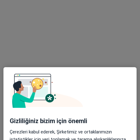
Prof. Dr. Muhammet Hulusi Satılmışoğlu
Kardiyoloji
2 görüş
Birlik Mah. Bahçeler Cad. No: 5 (Esenler Kültür Merkezi Karşısı), Esenler
•
Harita
Esenler Medipol Üniversitesi Hastanesi
Bu uzman ilgili adres için online danışmanlık/takvim sunmuyor.
Randevu talep et
Gizliliğiniz bizim için önemli
Çerezleri kabul ederek, Şirketimiz ve ortaklarımızın
istatistikler için veri toplamak ve tarama alışkanlıklarınıza