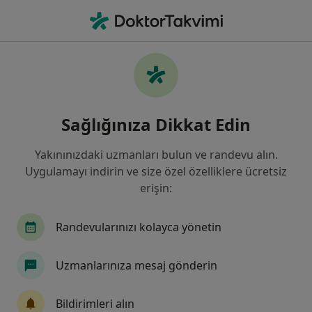
An
Ekstrasistol • Istanbul
Filters
• 1
Sigorta
Harita
Ekstrasistol, İstanbul
Sağlığınıza Dikkat Edin
Yakınınızdaki uzmanları bulun ve randevu alın.
Hangi uzmanlığı aramıştınız?
Uygulamayı indirin ve size özel özelliklere ücretsiz
Çocuk Kardiyolojisi
Çocuk Sağlığı Ve Hastalıkl
erişin:
Randevularınızı kolayca yönetin
Uzmanlarınıza mesaj gönderin
Bildirimleri alın