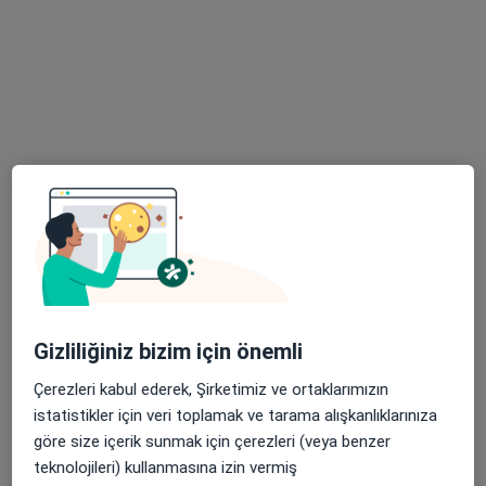
Prof. Dr. Cenap Zeybek
Çocuk kardiyolojisi, Çocuk sağlığı ve hastalıkları
2 görüş
Barbaros Mah, H. Ahmet Yesevi Cad, No: 149 Güneşli - Bağcılar / İstanbul, Bağcılar
•
Harita
Atlas Üniversitesi Hastanesi
Bu uzman ilgili adres için online danışmanlık/takvim sunmuyor.
Randevu talep et
Gizliliğiniz bizim için önemli
Çerezleri kabul ederek, Şirketimiz ve ortaklarımızın
istatistikler için veri toplamak ve tarama alışkanlıklarınıza
göre size içerik sunmak için çerezleri (veya benzer
Medicana Ataşehir Hastanesi
teknolojileri) kullanmasına izin vermiş