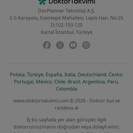
DocPlanner Teknoloji A.Ş.
E-5 Karayolu, Esentepe Mahallesi, Lapis Han, No:25
D:102-103-120
Kartal İstanbul, Türkiye
Facebook
yeni bir sekmede açılır
Twitter
yeni bir sekmede açılır
Youtube
yeni bir sekmede açılır
Instagram
yeni bir sekmede aç
yeni bir sekmede açılır
yeni bir sekmede açılır
yeni bir sekmede açılır
yeni bir sekmede açılır
yeni bir sek
yeni 
Polska
,
Türkiye
,
España
,
Italia
,
Deutschland
,
Česko
,
yeni bir sekmede açılır
yeni bir sekmede açılır
yeni bir sekmede açılır
yeni bir sekmede açılır
yeni bir sekm
yeni bi
Portugal
,
México
,
Chile
,
Brasil
,
Argentina
,
Perú
,
yeni bir sekmede açılır
Colombia
www.doktortakvimi.com © 2026 - Doktor bul ve
randevu al
İş bu sayfada yer alan görüşler, ilgili
doktorun/uzmanın doğrudan veya dolaylı emri,