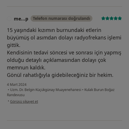
me...p
Telefon numarası doğrulandı
M
15 yaşındaki kızımın burnundaki etlerin
büyümüş ol asımdan dolayı radyofrekans işlemi
gittik.
Kendisinin tedavi söncesi ve sonrası için yapmış
olduğu detaylı açıklamasından dolayı çok
memnun kaldık.
Gönül rahatlığıyla gidebileceğiniz bir hekim.
4 Mart 2024
•
Uzm. Dr. Belgin Küçükgünay Muayenehanesi
•
Kulak Burun Boğaz
Randevusu
kullanıcının görüşüne göre me...p
•
Görüşü şikayet et