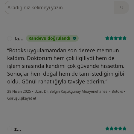
Görüşler içerisinde ara
fa...
Randevu doğrulandı
F
“Botoks uygulamamdan son derece memnun
kaldım. Doktorum hem çok ilgiliydi hem de
işlem sırasında kendimi çok güvende hissettim.
Sonuçlar hem doğal hem de tam istediğim gibi
oldu. Gönül rahatlığıyla tavsiye ederim.”
28 Nisan 2025
•
Uzm. Dr. Belgin Küçükgünay Muayenehanesi
•
Botoks
•
kullanıcının görüşüne göre fa...
Görüşü şikayet et
z...
Z