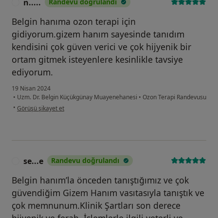
n.....
Randevu doğrulandı
N
Belgin hanıma ozon terapi için
gidiyorum.gizem hanım sayesinde tanıdım
kendisini çok güven verici ve çok hijyenik bir
ortam gitmek isteyenlere kesinlikle tavsiye
ediyorum.
19 Nisan 2024
•
Uzm. Dr. Belgin Küçükgünay Muayenehanesi
•
Ozon Terapi Randevusu
kullanıcının görüşüne göre n.....
•
Görüşü şikayet et
se...e
Randevu doğrulandı
S
Belgin hanım’la önceden tanıştığımız ve çok
güvendiğim Gizem Hanım vasıtasıyla tanıştık ve
çok memnunum.Klinik Şartları son derece
hijyenik ve ferah, İşlemlerle ilgili yeterli ve