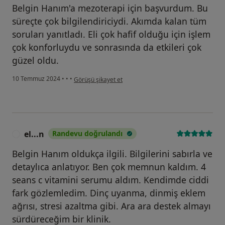
Belgin Hanım'a mezoterapi için başvurdum. Bu
süreçte çok bilgilendiriciydi. Akımda kalan tüm
soruları yanıtladı. Eli çok hafif olduğu için işlem
çok konforluydu ve sonrasında da etkileri çok
güzel oldu.
kullanıcının görüşüne göre z...
10 Temmuz 2024
•
•
•
Görüşü şikayet et
el...n
Randevu doğrulandı
E
Belgin Hanım oldukça ilgili. Bilgilerini sabırla ve
detaylıca anlatıyor. Ben çok memnun kaldım. 4
seans c vitamini serumu aldım. Kendimde ciddi
fark gözlemledim. Dinç uyanma, dinmiş eklem
ağrısı, stresi azaltma gibi. Ara ara destek almayı
sürdüreceğim bir klinik.