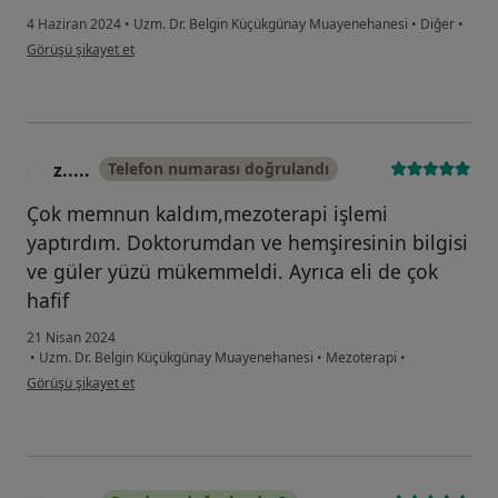
4 Haziran 2024
•
Uzm. Dr. Belgin Küçükgünay Muayenehanesi
•
Diğer
•
kullanıcının görüşüne göre el...n
Görüşü şikayet et
z.....
Telefon numarası doğrulandı
Z
Çok memnun kaldım,mezoterapi işlemi
yaptırdım. Doktorumdan ve hemşiresinin bilgisi
ve güler yüzü mükemmeldi. Ayrıca eli de çok
hafif
21 Nisan 2024
•
Uzm. Dr. Belgin Küçükgünay Muayenehanesi
•
Mezoterapi
•
kullanıcının görüşüne göre z.....
Görüşü şikayet et