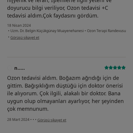
doyurucu bilgi veriliyor, Ozon tedavisi +C
tedavisi aldım.Çok faydasını gördüm.
18 Nisan 2024
•
Uzm. Dr. Belgin Küçükgünay Muayenehanesi
•
Ozon Terapi Randevusu
kullanıcının görüşüne göre se...e
•
Görüşü şikayet et
n.....
N
Ozon tedavisi aldım. Boğazım ağrıdığı için de
gittim. Bağışıklığım düştüğü için doktor önerisi
ile alıyorum. Çok ilgili, alakalı bir doktor. Bana
uygun olup olmayanları ayarlıyor, her şeyinden
çok memnunum.
kullanıcının görüşüne göre n.....
28 Mart 2024
•
•
•
Görüşü şikayet et