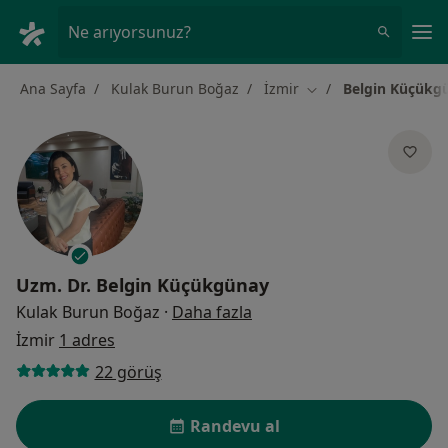
An
Ne arıyorsunuz?
Ana Sayfa
Kulak Burun Boğaz
İzmir
Belgin Küçükg
Şehir değiştir
Uzm. Dr.
Belgin Küçükgünay
uzmanliklar hakkinda
Kulak Burun Boğaz
·
Daha fazla
İzmir
1 adres
22 görüş
Randevu al