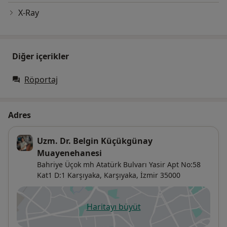
X-Ray
Diğer içerikler
Röportaj
Adres
Uzm. Dr. Belgin Küçükgünay
Muayenehanesi
Bahriye Üçok mh Atatürk Bulvarı Yasir Apt No:58
Kat1 D:1 Karşıyaka,
Karşıyaka
,
İzmir
35000
Haritayı büyüt
yeni bir sekmede açılır