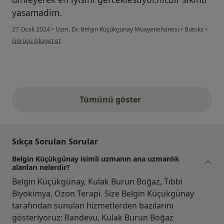
yasamadim.
27 Ocak 2024
•
Uzm. Dr. Belgin Küçükgünay Muayenehanesi
•
Botoks
•
kullanıcının görüşüne göre fe...a
Görüşü şikayet et
Tümünü göster
yukarıdaki görüşler
Sıkça Sorulan Sorular
Belgin Küçükgünay isimli uzmanın ana uzmanlık
alanları nelerdir?
Belgin Küçükgünay, Kulak Burun Boğaz, Tıbbi
Biyokimya, Ozon Terapi. Size Belgin Küçükgünay
tarafından sunulan hizmetlerden bazılarını
gösteriyoruz: Randevu, Kulak Burun Boğaz