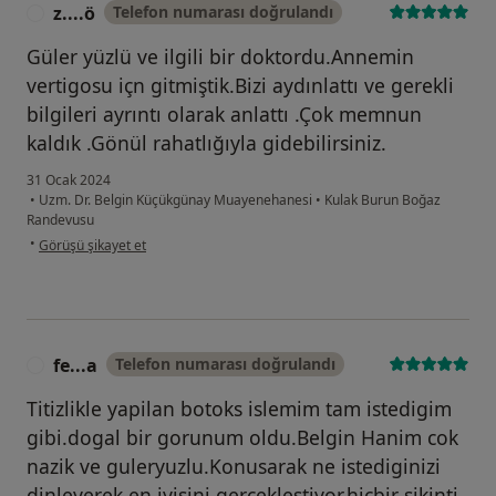
z....ö
Telefon numarası doğrulandı
Z
Güler yüzlü ve ilgili bir doktordu.Annemin
vertigosu içn gitmiştik.Bizi aydınlattı ve gerekli
bilgileri ayrıntı olarak anlattı .Çok memnun
kaldık .Gönül rahatlığıyla gidebilirsiniz.
31 Ocak 2024
•
Uzm. Dr. Belgin Küçükgünay Muayenehanesi
•
Kulak Burun Boğaz
Randevusu
kullanıcının görüşüne göre z....ö
•
Görüşü şikayet et
fe...a
Telefon numarası doğrulandı
F
Titizlikle yapilan botoks islemim tam istedigim
gibi.dogal bir gorunum oldu.Belgin Hanim cok
nazik ve guleryuzlu.Konusarak ne istediginizi
dinleyerek en iyisini gerceklestiyor.hicbir sikinti