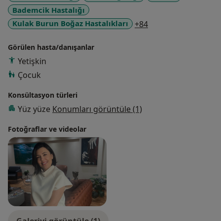
Bademcik Hastalığı
a11y_sr_more_dise
Kulak Burun Boğaz Hastalıkları
+84
Görülen hasta/danışanlar
Yetişkin
Çocuk
Konsültasyon türleri
Yüz yüze
Konumları görüntüle (1)
Fotoğraflar ve videolar
Galeriyi görüntüle (1)