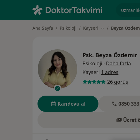
Uzmanlık, 
Ana Sayfa
Psikoloji
Kayseri
Beyza Özdem
Şehir değiştir
Psk.
Beyza Özdemir
uzm
Psikoloji
·
Daha fazla
Kayseri
1 adres
26 görüş
Randevu al
0850 333
Ücret 