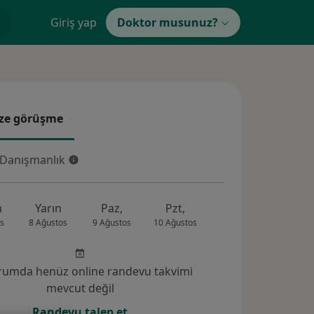
Giriş yap
Doktor musunuz?
ze görüşme
e görüşme
 Danışmanlık
Danışmanlık
n
Yarın
Paz,
Pzt,
Sal,
Çar,
s
8 Ağustos
9 Ağustos
10 Ağustos
11 Ağustos
12 Ağus
rumda henüz online randevu takvimi
mevcut değil
Randevu talep et