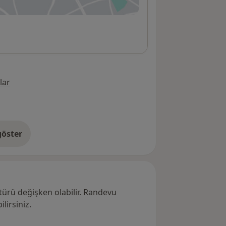
ni bir sekmede açılır
lar
öster
res hakkında
türü değişken olabilir. Randevu
lirsiniz.