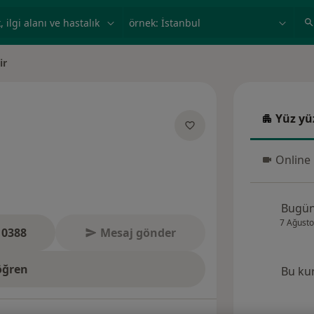
ilgi alanı ve hastalık, isim
örnek: İstanbul
ir
Yüz yü
Yüz yüz
anliklar hakkinda
Online
Online 
Bugü
7 Ağusto
 0388
Mesaj gönder
öğren
Bu ku