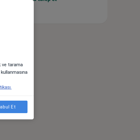
ak ve tarama
i) kullanmasına
tikası.
abul Et