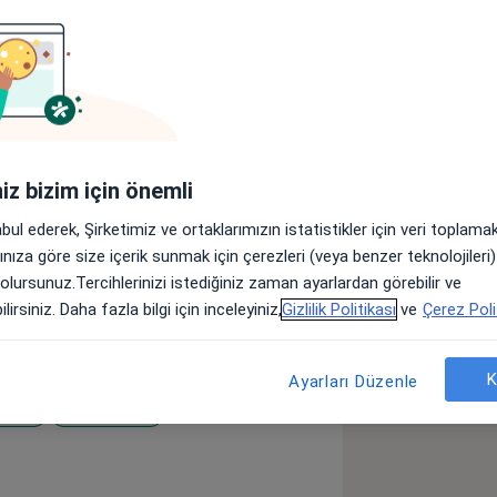
r
Sigortalar
Görüşler (26)
lar
iniz bizim için önemli
tesi Psikoloji Bölümünde tamamlayan
abul ederek, Şirketimiz ve ortaklarımızın istatistikler için veri toplam
iyes Üniversitesinde de Pedagojik
arınıza göre size içerik sunmak için çerezleri (veya benzer teknolojiler
 olursunuz.Tercihlerinizi istediğiniz zaman ayarlardan görebilir ve
 Psikoloji Günleri ve Ulusal Psikoloji
lirsiniz. Daha fazla bilgi için inceleyiniz,
Gizlilik Politikası
ve
Çerez Poli
eri takip etti. Çağ Üniversitesinde
ileri Kongresi’ne katılarak Düşten
çalışma gruplarında aktif rol aldı.
K
Ayarları Düzenle
uncuoğlu Şerefeddin Eğitim ve
nları
Sosyal Fobi
Ruh Sağlığı Merkezinde stajyer
_more_diseases
rmasyon döneminde de Kayseri Behice
ı.