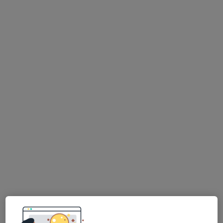
Uzm. Psk. Özgül Mermer
Psikoloji
33 görüş
Adres
Online
Gevher Nesibe Mah. Tekin Sk. Elit Plaza Kat:1 Bina No:22 D:4, Kayseri
•
Harita
Uzm. Psk. Özgül Mermer
Bu uzman ilgili adres için online danışmanlık/takvim sunmuyor.
Randevu talep et