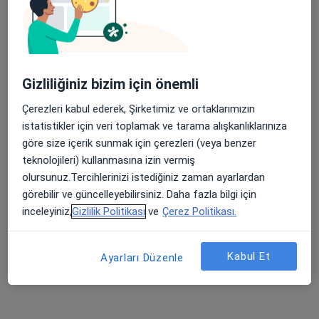
Gizliliğiniz bizim için önemli
Uzm. Psk. Serdar Avşar
Çerezleri kabul ederek, Şirketimiz ve ortaklarımızın
Psikoloji, Aile danışmanlığı
istatistikler için veri toplamak ve tarama alışkanlıklarınıza
190 görüş
göre size içerik sunmak için çerezleri (veya benzer
teknolojileri) kullanmasına izin vermiş
Adres
Online
olursunuz.Tercihlerinizi istediğiniz zaman ayarlardan
görebilir ve güncelleyebilirsiniz. Daha fazla bilgi için
inceleyiniz,
Gizlilik Politikası
ve
Çerez Politikası.
Gevhernesibe Mahallesi Çiçek Sokak Güçlü İz PLaza Bina No:27 Kat:4 No:44, Kocasinan
•
Harita
Özel Sır Psikoloji Aile Danışma Merkezi
Bu uzman ilgili adres için online danışmanlık/takvim sunmuyor.
Kabul Et
Ayarları Düzenle
Randevu talep et