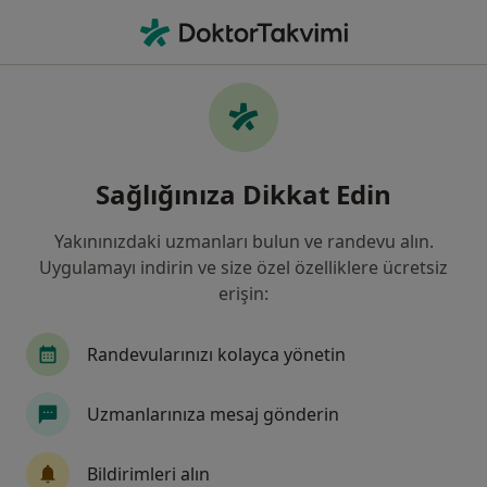
An
Öfke • Kayseri, Kayseri
Filters
• 1
Sigorta
Harita
Öfke, Kayseri
Sağlığınıza Dikkat Edin
Yakınınızdaki uzmanları bulun ve randevu alın.
Hangi uzmanlığı aramıştınız?
Uygulamayı indirin ve size özel özelliklere ücretsiz
Psikoloji
Aile Danışmanlığı
Psikolojik Da
erişin:
Randevularınızı kolayca yönetin
Uzmanlarınıza mesaj gönderin
Bildirimleri alın