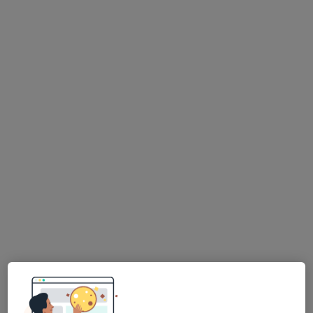
Psk. Nadide İçöz Baktır
Psikoloji
13 görüş
Adres
Online
Tacettin Veli Mah. Lalezade Cad., Üzüm Center Kat:4, Kayseri, Melikgazi
•
Harita
Mindora Psikoloji
Bu uzman ilgili adres için online danışmanlık/takvim sunmuyor.
Randevu talep et