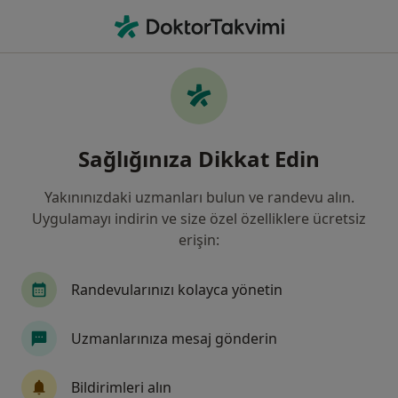
An
Ağlama Ve Öfke Nöbetleri • Kayseri, Kayseri
Filters
• 1
Sigorta
Harita
Ağlama ve Öfke Nöbetleri, Kayseri
Sağlığınıza Dikkat Edin
Yakınınızdaki uzmanları bulun ve randevu alın.
Hangi uzmanlığı aramıştınız?
Uygulamayı indirin ve size özel özelliklere ücretsiz
Psikoloji
Aile Danışmanlığı
Psikolojik Da
erişin:
Randevularınızı kolayca yönetin
Uzmanlarınıza mesaj gönderin
Bildirimleri alın