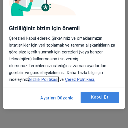
Gizliliğiniz bizim için önemli
Çerezleri kabul ederek, Şirketimiz ve ortaklarımızın
Psk. M. Aylin Özbıyık
istatistikler için veri toplamak ve tarama alışkanlıklarınıza
Psikoloji
göre size içerik sunmak için çerezleri (veya benzer
25 görüş
teknolojileri) kullanmasına izin vermiş
olursunuz.Tercihlerinizi istediğiniz zaman ayarlardan
Adres
Online
görebilir ve güncelleyebilirsiniz. Daha fazla bilgi için
inceleyiniz,
Gizlilik Politikası
ve
Çerez Politikası.
Tacettin Veli, Tacettin Veli Bulvarı,
•
Harita
MC Klinik Kayseri
Kabul Et
Ayarları Düzenle
Bu uzman ilgili adres için online danışmanlık/takvim sunmuyor.
Randevu talep et