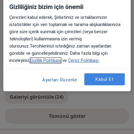
Çocuk
Gizliliğiniz bizim için önemli
Konsültasyon türleri
Çerezleri kabul ederek, Şirketimiz ve ortaklarımızın
Yüz yüze
Konumları görüntüle (1)
istatistikler için veri toplamak ve tarama alışkanlıklarınıza
Online danışmanlık
Online takvimi görüntüle
göre size içerik sunmak için çerezleri (veya benzer
teknolojileri) kullanmasına izin vermiş
Fotoğraflar ve videolar
olursunuz.Tercihlerinizi istediğiniz zaman ayarlardan
görebilir ve güncelleyebilirsiniz. Daha fazla bilgi için
inceleyiniz,
Gizlilik Politikası
ve
Çerez Politikası.
Kabul Et
Ayarları Düzenle
Galeriyi görüntüle (24)
Tümünü göster
deneyim hakkında