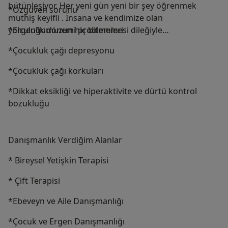
bütünleşiyor. Her yeni gün yeni bir şey öğrenmek
*Özgüven sorunu
müthiş keyifli . İnsana ve kendimize olan
yolculuğumuzun hiç bitmemesi dileğiyle…
*Ergenlik dönemi problemleri
*Çocukluk çağı depresyonu
*Çocukluk çağı korkuları
*Dikkat eksikliği ve hiperaktivite ve dürtü kontrol
bozukluğu
Danışmanlık Verdiğim Alanlar
* Bireysel Yetişkin Terapisi
* Çift Terapisi
*Ebeveyn ve Aile Danışmanlığı
*Çocuk ve Ergen Danışmanlığı