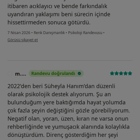
itibaren acıklayıcı ve bende farkındalık
uyandıran yaklaşımı beni sürecin içinde
hissettirmeden sonuca götürdü.
7 Nisan 2026
•
Renk Danışmanlık
•
Psikoloji Randevusu
•
kullanıcının görüşüne göre e....g
Görüşü şikayet et
m....
Randevu doğrulandı
M
2022'den beri Süheyla Hanım'dan düzenli
olarak psikolojik destek alıyorum. Şu an
bulunduğum yere baktığımda hayat yolumda
çok fazla şeyin değiştiğini gözle görebiliyorum.
Negatif olan, yoran, üzen, kıran ne varsa onun
rehberliğinde ve yumuşacık alanında kolaylıkla
dönüştürdüm. Direnç gösterdiğim her şeyi