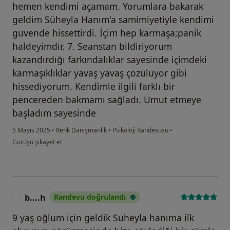
hemen kendimi açamam. Yorumlara bakarak
geldim Süheyla Hanım'a samimiyetiyle kendimi
güvende hissettirdi. İçim hep karmaşa;panik
haldeyimdir. 7. Seanstan bildiriyorum
kazandırdığı farkındalıklar sayesinde içimdeki
karmaşıklıklar yavaş yavaş çözülüyor gibi
hissediyorum. Kendimle ilgili farklı bir
pencereden bakmamı sağladı. Umut etmeye
başladım sayesinde
5 Mayıs 2025
•
Renk Danışmanlık
•
Psikoloji Randevusu
•
kullanıcının görüşüne göre b.....
Görüşü şikayet et
b....h
Randevu doğrulandı
B
9 yaş oğlum için geldik Süheyla hanıma ilk