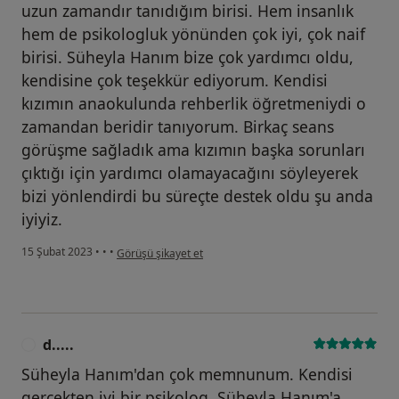
uzun zamandır tanıdığım birisi. Hem insanlık
hem de psikologluk yönünden çok iyi, çok naif
birisi. Süheyla Hanım bize çok yardımcı oldu,
kendisine çok teşekkür ediyorum. Kendisi
kızımın anaokulunda rehberlik öğretmeniydi o
zamandan beridir tanıyorum. Birkaç seans
görüşme sağladık ama kızımın başka sorunları
çıktığı için yardımcı olamayacağını söyleyerek
bizi yönlendirdi bu süreçte destek oldu şu anda
iyiyiz.
kullanıcının görüşüne göre a....)
15 Şubat 2023
•
•
•
Görüşü şikayet et
d.....
D
Süheyla Hanım'dan çok memnunum. Kendisi
gerçekten iyi bir psikolog. Süheyla Hanım'a