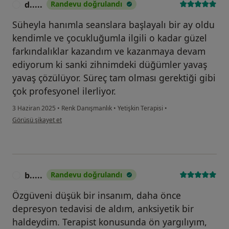
d.....
Randevu doğrulandı
D
Süheyla hanımla seanslara başlayalı bir ay oldu
kendimle ve çocukluğumla ilgili o kadar güzel
farkındalıklar kazandım ve kazanmaya devam
ediyorum ki sanki zihnimdeki düğümler yavaş
yavaş çözülüyor. Süreç tam olması gerektiği gibi
çok profesyonel ilerliyor.
3 Haziran 2025
•
Renk Danışmanlık
•
Yetişkin Terapisi
•
kullanıcının görüşüne göre d.....
Görüşü şikayet et
b.....
Randevu doğrulandı
B
Özgüveni düşük bir insanım, daha önce
depresyon tedavisi de aldım, anksiyetik bir
haldeydim. Terapist konusunda ön yargılıyım,