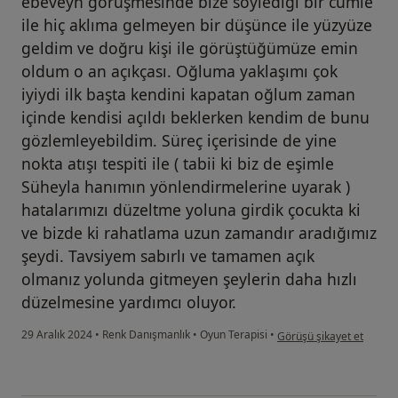
ebeveyn görüşmesinde bize söylediği bir cümle
ile hiç aklıma gelmeyen bir düşünce ile yüzyüze
geldim ve doğru kişi ile görüştüğümüze emin
oldum o an açıkçası. Oğluma yaklaşımı çok
iyiydi ilk başta kendini kapatan oğlum zaman
içinde kendisi açıldı beklerken kendim de bunu
gözlemleyebildim. Süreç içerisinde de yine
nokta atışı tespiti ile ( tabii ki biz de eşimle
Süheyla hanımın yönlendirmelerine uyarak )
hatalarımızı düzeltme yoluna girdik çocukta ki
ve bizde ki rahatlama uzun zamandır aradığımız
şeydi. Tavsiyem sabırlı ve tamamen açık
olmanız yolunda gitmeyen şeylerin daha hızlı
düzelmesine yardımcı oluyor.
kullanıcının görüşüne gör
29 Aralık 2024
•
Renk Danışmanlık
•
Oyun Terapisi
•
Görüşü şikayet et