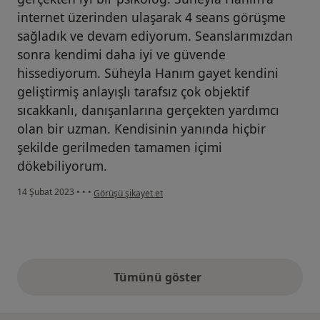
internet üzerinden ulaşarak 4 seans görüşme
sağladık ve devam ediyorum. Seanslarımızdan
sonra kendimi daha iyi ve güvende
hissediyorum. Süheyla Hanım gayet kendini
geliştirmiş anlayışlı tarafsız çok objektif
sıcakkanlı, danışanlarına gerçekten yardımcı
olan bir uzman. Kendisinin yanında hiçbir
şekilde gerilmeden tamamen içimi
dökebiliyorum.
kullanıcının görüşüne göre d.....
14 Şubat 2023
•
•
•
Görüşü şikayet et
Tümünü göster
yukarıdaki görüşler