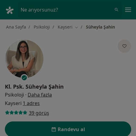
An
Ne arıyorsunuz?
Ana Sayfa
Psikoloji
Kayseri
Süheyla Şahin
Şehir değiştir
Kl. Psk.
Süheyla Şahin
uzmanliklar hakkinda
Psikoloji
·
Daha fazla
Kayseri
1 adres
39 görüş
Randevu al