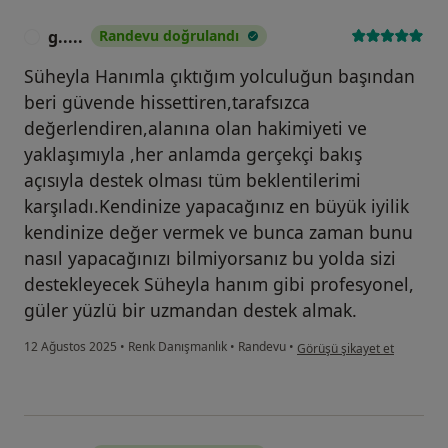
g.....
Randevu doğrulandı
G
Süheyla Hanımla çıktığım yolculuğun başından
beri güvende hissettiren,tarafsızca
değerlendiren,alanına olan hakimiyeti ve
yaklaşımıyla ,her anlamda gerçekçi bakış
açısıyla destek olması tüm beklentilerimi
karşıladı.Kendinize yapacağınız en büyük iyilik
kendinize değer vermek ve bunca zaman bunu
nasıl yapacağınızı bilmiyorsanız bu yolda sizi
destekleyecek Süheyla hanım gibi profesyonel,
güler yüzlü bir uzmandan destek almak.
kullanıcının görüşüne göre g.
12 Ağustos 2025
•
Renk Danışmanlık
•
Randevu
•
Görüşü şikayet et