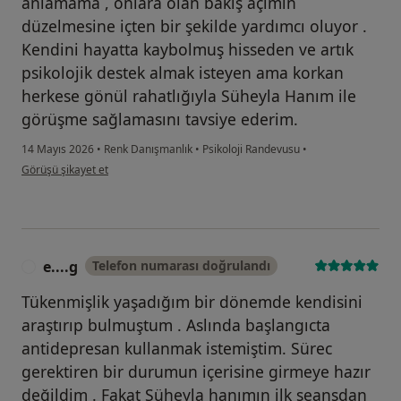
anlamama , onlara olan bakış açımın
düzelmesine içten bir şekilde yardımcı oluyor .
Kendini hayatta kaybolmuş hisseden ve artık
psikolojik destek almak isteyen ama korkan
herkese gönül rahatlığıyla Süheyla Hanım ile
görüşme sağlamasını tavsiye ederim.
14 Mayıs 2026
•
Renk Danışmanlık
•
Psikoloji Randevusu
•
kullanıcının görüşüne göre n...a
Görüşü şikayet et
e....g
Telefon numarası doğrulandı
E
Tükenmişlik yaşadığım bir dönemde kendisini
araştırıp bulmuştum . Aslında başlangıcta
antidepresan kullanmak istemiştim. Sürec
gerektiren bir durumun içerisine girmeye hazır
değildim . Fakat Süheyla hanımın ilk seansdan