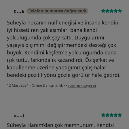
t ...a
Telefon numarası doğrulandı
T
Süheyla hocanın naif enerjisi ve insana kendini
iyi hissettiren yaklaşımları bana kendi
yolculuğumda çok şey kattı. Duygularımı
yaşayış biçimimi değiştirmemdeki desteği çok
büyük. Kendimi keşfetme yolculuğumda bana
ışık tuttu, farkındalık kazandırdı. Öz şefkat ve
kabullenme üzerine yaptığımız çalışmalar,
bendeki pozitif yönü gözle görülür hale getirdi.
kullanıcının görüşüne göre t ...a
12 Mart 2024
•
Online Danışmanlık
•
•
Görüşü şikayet et
a....)
A
Süheyla Hanım'dan çok memnunum. Kendisi