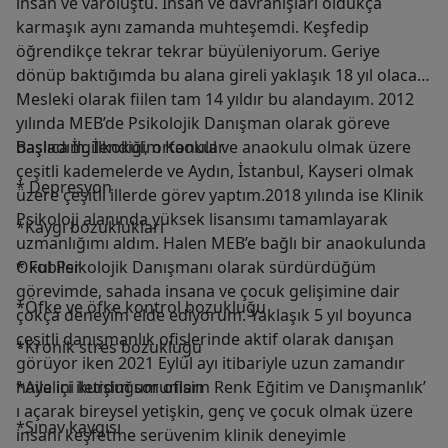
insan ve varoluştu. İnsan ve davranışları oldukça
karmaşık aynı zamanda muhteşemdi. Keşfedip
öğrendikçe tekrar tekrar büyüleniyorum. Geriye
dönüp baktığımda bu alana gireli yaklaşık 18 yıl olacak.
Mesleki olarak fiilen tam 14 yıldır bu alandayım. 2012
yılında MEB’de Psikolojik Danışman olarak göreve
başladım. İlkokul, ortaokul ve anaokulu olmak üzere
Başlıca İlgilendiğim Konular
çeşitli kademelerde ve Aydın, İstanbul, Kayseri olmak
* Depresyon
üzere çeşitli illerde görev yaptım.2018 yılında ise Klinik
Psikoloji alanında yüksek lisansımı tamamlayarak
*Kaygı bozuklukları
uzmanlığımı aldım. Halen MEB’e bağlı bir anaokulunda
Okul Psikolojik Danışmanı olarak sürdürdüğüm
* Fobiler
görevimde, sahada insana ve çocuk gelişimine dair
*Öfke ve öfke kontrol bozukluğu
çokça deneyim elde ediyorum. Yaklaşık 5 yıl boyunca
çeşitli danışmanlık ofislerinde aktif olarak danışan
*Kronik stres bozukluğu
görüyor iken 2021 Eylül ayı itibariyle uzun zamandır
hayalini kurduğum ofisim Renk Eğitim ve Danışmanlık’
*Aile içi iletişim sorunları
ı açarak bireysel yetişkin, genç ve çocuk olmak üzere
*Sınav kaygısı
insanı keşfetme serüvenim klinik deneyimle