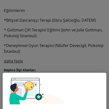
Eğitimlerim
*Bilişsel Davranışçı Terapi (Ebru Şalcıoğlu, DATEM)
* Gottman Çift Terapisi Eğitimi (John ve Julie Gottman,
Psikoloji İstanbul)
*Deneyimsel Oyun Terapisi (Nilüfer Devecigil, Psikoloji
İstanbul)
Hakkımda
daha fazla
Başlıca İlgi Alanları
Depresyon
Aile İçi İletişim Sorunları
Stres
a11y_sr_more_diseases
Sosyal Fobi
Sınav Kaygısı
+90
Görülen hasta/danışanlar
Yetişkin