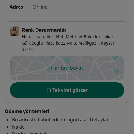
Adres
Online
Renk Danışmanlık
Hunat mahallesi Nuh Mehmet Baldöktü sokak
Gürcüoğlu Plaza kat:2 No:8,
Melikgazi
,
Kayseri
38140
Haritayı büyüt
yeni bir sekmede açılır
Uygunluk
Takvimi göster
Ödeme yöntemleri
Bu adreste kabul edilen sigortalar
Detaylar
Nakit
Banka Havalesi