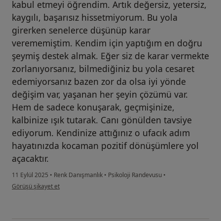
kabul etmeyi öğrendim. Artık değersiz, yetersiz,
kaygılı, başarısız hissetmiyorum. Bu yola
girerken senelerce düşünüp karar
verememiştim. Kendim için yaptığım en doğru
şeymiş destek almak. Eğer siz de karar vermekte
zorlanıyorsanız, bilmediğiniz bu yola cesaret
edemiyorsanız bazen zor da olsa iyi yönde
değişim var, yaşanan her şeyin çözümü var.
Hem de sadece konuşarak, geçmişinize,
kalbinize ışık tutarak. Canı gönülden tavsiye
ediyorum. Kendinize attığınız o ufacık adım
hayatınızda kocaman pozitif dönüşümlere yol
açacaktır.
11 Eylül 2025
•
Renk Danışmanlık
•
Psikoloji Randevusu
•
kullanıcının görüşüne göre m....
Görüşü şikayet et