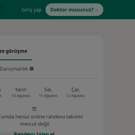
Giriş yap
Doktor musunuz?
ze görüşme
e görüşme
 Danışmanlık
Danışmanlık
n
Yarın
Sal,
Çar,
Per,
Cum
s
10 Ağustos
11 Ağustos
12 Ağustos
13 Ağustos
14 Ağus
rumda henüz online randevu takvimi
mevcut değil
Randevu talep et