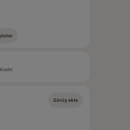
öster
res hakkında
tadır.
Görüş ekle