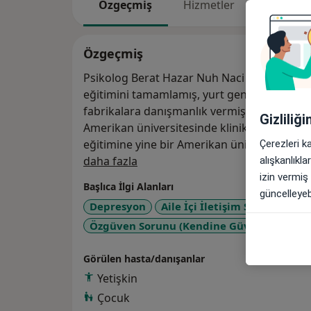
Özgeçmiş
Hizmetler
Adresler
Özgeçmiş
Psikolog Berat Hazar Nuh Naci Yazgan Üniv
eğitimini tamamlamış, yurt genelinde birçok
fabrikalara danışmanlık vermiş ve klinikte 
Gizliliğ
Amerikan üniversitesinde klinik Yüksek lis
eğitimine yine bir Amerikan üniversitesind
Çerezleri k
Hakkımda
daha fazla
alışkanlıkl
izin vermiş
Başlıca İlgi Alanları
güncelleyebi
Depresyon
Aile İçi İletişim Sorunları
Özgüven Sorunu (Kendine Güven Sorunu)
Görülen hasta/danışanlar
Yetişkin
Çocuk