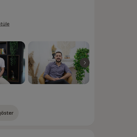
tüle
öster
neyim hakkında