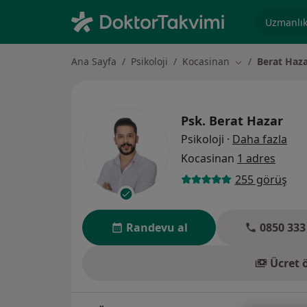
Uzmanlık, 
Ana Sayfa
Psikoloji
Kocasinan
Berat Haz
Şehir değiştir
Psk.
Berat Hazar
uzm
Psikoloji
·
Daha fazla
Kocasinan
1 adres
255 görüş
Randevu al
0850 333
Ücret 