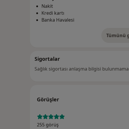
Nakit
Kredi kartı
Banka Havalesi
Tümünü g
ad
Sigortalar
Sağlık sigortası anlaşma bilgisi bulunmamak
Görüşler
255 görüş