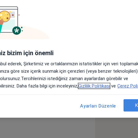
Sigortalar
Görüşler (255)
ersitesi Psikoloji bölümünden Lisans
 alanda staj yapmış, endüstriyel
danışan kabulü yapmaktadır. Özel bir
iniz bizim için önemli
ans eğitimini tamamlamış olup doktora
e devam etmektedir.
abul ederek, Şirketimiz ve ortaklarımızın istatistikler için veri toplam
arınıza göre size içerik sunmak için çerezleri (veya benzer teknolojiler
 olursunuz.Tercihlerinizi istediğiniz zaman ayarlardan görebilir ve
lirsiniz. Daha fazla bilgi için inceleyiniz,
Gizlilik Politikası
ve
Çerez Poli
Sosyal Fobi
a11y_sr_more_diseases
Yaygın Anksiyete Bozukluğu
+59
K
Ayarları Düzenle