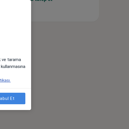
ak ve tarama
i) kullanmasına
tikası.
abul Et