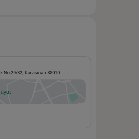
k No:29/32,
Kocasinan
38010
büyüt
ni bir sekmede açılır