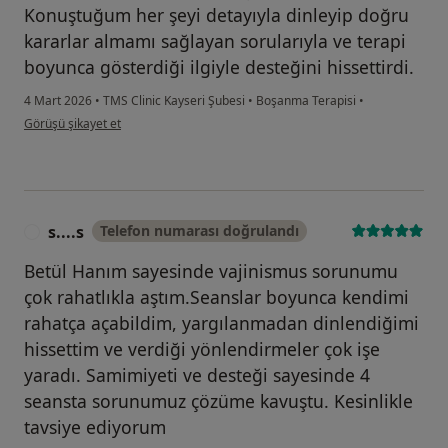
Konuştuğum her şeyi detayıyla dinleyip doğru
kararlar almamı sağlayan sorularıyla ve terapi
boyunca gösterdiği ilgiyle desteğini hissettirdi.
4 Mart 2026
•
TMS Clinic Kayseri Şubesi
•
Boşanma Terapisi
•
kullanıcının görüşüne göre e.....
Görüşü şikayet et
s....s
Telefon numarası doğrulandı
S
Betül Hanım sayesinde vajinismus sorunumu
çok rahatlıkla aştım.Seanslar boyunca kendimi
rahatça açabildim, yargılanmadan dinlendiğimi
hissettim ve verdiği yönlendirmeler çok işe
yaradı. Samimiyeti ve desteği sayesinde 4
seansta sorunumuz çözüme kavuştu. Kesinlikle
tavsiye ediyorum