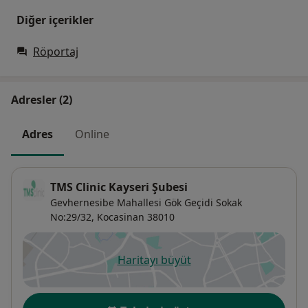
Diğer içerikler
Röportaj
Adresler (2)
Adres
Online
TMS Clinic Kayseri Şubesi
Gevhernesibe Mahallesi Gök Geçidi Sokak
No:29/32,
Kocasinan
38010
Haritayı büyüt
yeni bir sekmede açılır
Uygunluk