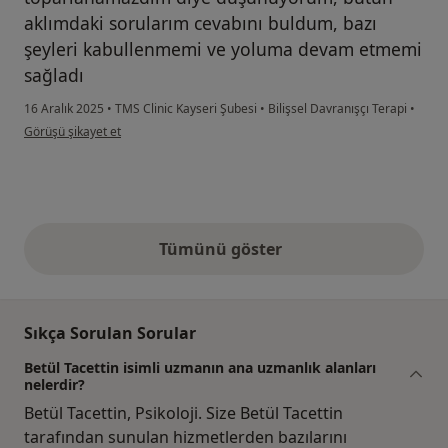
aklımdaki sorularım cevabını buldum, bazı
şeyleri kabullenmemi ve yoluma devam etmemi
sağladı
16 Aralık 2025
•
TMS Clinic Kayseri Şubesi
•
Bilişsel Davranışçı Terapi
•
kullanıcının görüşüne göre g.....
Görüşü şikayet et
Tümünü göster
yukarıdaki görüşler
Sıkça Sorulan Sorular
Betül Tacettin isimli uzmanın ana uzmanlık alanları
nelerdir?
Betül Tacettin, Psikoloji. Size Betül Tacettin
tarafından sunulan hizmetlerden bazılarını