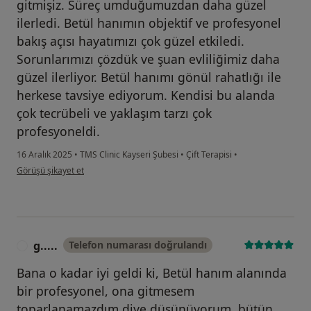
gitmişiz. Süreç umduğumuzdan daha güzel
ilerledi. Betül hanımın objektif ve profesyonel
bakış açısı hayatımızı çok güzel etkiledi.
Sorunlarımızı çözdük ve şuan evliliğimiz daha
güzel ilerliyor. Betül hanımı gönül rahatlığı ile
herkese tavsiye ediyorum. Kendisi bu alanda
çok tecrübeli ve yaklaşım tarzı çok
profesyoneldi.
16 Aralık 2025
•
TMS Clinic Kayseri Şubesi
•
Çift Terapisi
•
kullanıcının görüşüne göre s....c
Görüşü şikayet et
g.....
Telefon numarası doğrulandı
G
Bana o kadar iyi geldi ki, Betül hanım alanında
bir profesyonel, ona gitmesem
toparlanamazdım diye düşünüyorum, bütün