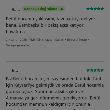
e.....
Randevu doğrulandı
E
Betül hocanın yaklaşımı, tavrı çok iyi geliyor
bana. Bambaşka bir bakış açısı katıyor
hayatıma.
2 Haziran 2026
•
TMS Clinic Kayseri Şubesi
•
Bireysel Terapi
•
kullanıcının görüşüne göre e.....
Görüşü şikayet et
h...
H
Biz Betül hocamı eşim sayesinden bulduk. Tatil
için Kayseri'ye gelmiştik ve orada Betül hocamla
görüşmüştük. Sonra bir aksilik çıktı ve
Almanya'ya geri dönmemiz gerekiyordu. Betül
hocamdan memnun kaldığım için onunla