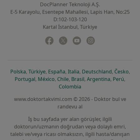
DocPlanner Teknoloji A.Ş.
E-5 Karayolu, Esentepe Mahallesi, Lapis Han, No:25
D:102-103-120
Kartal İstanbul, Türkiye
Facebook
yeni bir sekmede açılır
Twitter
yeni bir sekmede açılır
Youtube
yeni bir sekmede açılır
Instagram
yeni bir sekmede aç
yeni bir sekmede açılır
yeni bir sekmede açılır
yeni bir sekmede açılır
yeni bir sekmede açılır
yeni bir sek
yeni 
Polska
,
Türkiye
,
España
,
Italia
,
Deutschland
,
Česko
,
yeni bir sekmede açılır
yeni bir sekmede açılır
yeni bir sekmede açılır
yeni bir sekmede açılır
yeni bir sekm
yeni bi
Portugal
,
México
,
Chile
,
Brasil
,
Argentina
,
Perú
,
yeni bir sekmede açılır
Colombia
www.doktortakvimi.com © 2026 - Doktor bul ve
randevu al
İş bu sayfada yer alan görüşler, ilgili
doktorun/uzmanın doğrudan veya dolaylı emri,
talebi ve/veya ricası olmaksızın, ilgili hasta/danışan