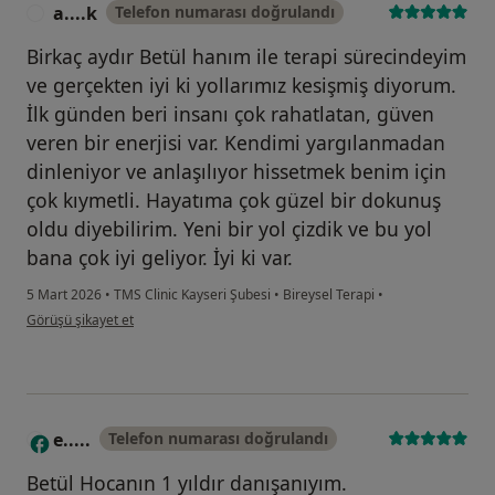
a....k
Telefon numarası doğrulandı
A
Birkaç aydır Betül hanım ile terapi sürecindeyim
ve gerçekten iyi ki yollarımız kesişmiş diyorum.
İlk günden beri insanı çok rahatlatan, güven
veren bir enerjisi var. Kendimi yargılanmadan
dinleniyor ve anlaşılıyor hissetmek benim için
çok kıymetli. Hayatıma çok güzel bir dokunuş
oldu diyebilirim. Yeni bir yol çizdik ve bu yol
bana çok iyi geliyor. İyi ki var.
5 Mart 2026
•
TMS Clinic Kayseri Şubesi
•
Bireysel Terapi
•
kullanıcının görüşüne göre a....k
Görüşü şikayet et
e.....
Telefon numarası doğrulandı
E
Betül Hocanın 1 yıldır danışanıyım.