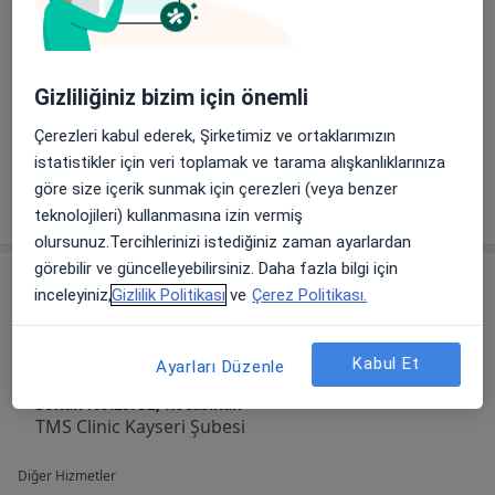
Gizliliğiniz bizim için önemli
Galeriyi görüntüle (7)
Çerezleri kabul ederek, Şirketimiz ve ortaklarımızın
istatistikler için veri toplamak ve tarama alışkanlıklarınıza
göre size içerik sunmak için çerezleri (veya benzer
Tümünü göster
deneyim hakkında
teknolojileri) kullanmasına izin vermiş
olursunuz.Tercihlerinizi istediğiniz zaman ayarlardan
görebilir ve güncelleyebilirsiniz. Daha fazla bilgi için
Hizmetler
inceleyiniz,
Gizlilik Politikası
ve
Çerez Politikası.
Başlıca Hizmetler
Online Terapi
Kabul Et
Ayarları Düzenle
Gevhernesibe Mahallesi Gök Geçidi
Ücretler Hakkında
Sokak No:29/32, Kocasinan
TMS Clinic Kayseri Şubesi
Diğer Hizmetler