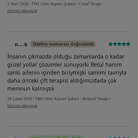
2 Mart 2026
•
TMS Clinic Kayseri Şubesi
•
Cinsel Terapi
•
kullanıcının görüşüne göre s....s
Görüşü şikayet et
n....b
Telefon numarası doğrulandı
N
İnsanın çıkmazda olduğu zamanlarda o kadar
güzel yollar çözümler sunuyorki Betül hanım
sanki ailenin içinden biriymişki samimi tavrıyla
daha önceki çift terapisi aldığımızdada çok
memnun kalmıştık
28 Şubat 2026
•
TMS Clinic Kayseri Şubesi
•
Bireysel Terapi
•
kullanıcının görüşüne göre n....b
Görüşü şikayet et