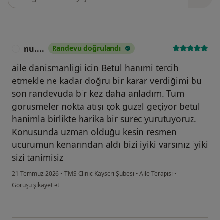
nu....
Randevu doğrulandı
N
aile danismanligi icin Betul hanımi tercih
etmekle ne kadar doğru bir karar verdiğimi bu
son randevuda bir kez daha anladım. Tum
gorusmeler nokta atışı çok guzel geçiyor betul
hanimla birlikte harika bir surec yurutuyoruz.
Konusunda uzman olduğu kesin resmen
ucurumun kenarından aldı bizi iyiki varsınız iyiki
sizi tanimisiz
21 Temmuz 2026
•
TMS Clinic Kayseri Şubesi
•
Aile Terapisi
•
kullanıcının görüşüne göre nu....
Görüşü şikayet et