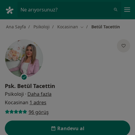
An
Ne arıyorsunuz?
Ana Sayfa
Psikoloji
Kocasinan
Betül Tacettin
Şehir değiştir
Psk.
Betül Tacettin
uzmanliklar hakkinda
Psikoloji
·
Daha fazla
Kocasinan
1 adres
96 görüş
Randevu al