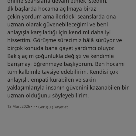
online seanslarla devam etmek istedim.
İlk başlarda hocama açılmaya biraz
çekiniyordum ama ilerideki seanslarda ona
uzman olarak güvenebileceğimi ve beni
anlayışla karşıladığı için kendimi daha iyi
hissettim. Görüşme sürecimiz hâlâ sürüyor ve
birçok konuda bana gayet yardımcı oluyor.
Bakış açım çoğunlukla değişti ve kendimle
barışmayı öğrenmeye başlıyorum. Ben hocamı
tüm kalbimle tavsiye edebilirim. Kendisi çok
anlayışlı, empati kurabilen ve sakin
yaklaşımlarıyla insanın güvenini kazanabilen bir
uzman olduğunu söyleyebilirim.
kullanıcının görüşüne göre h...
13 Mart 2026
•
•
•
Görüşü şikayet et