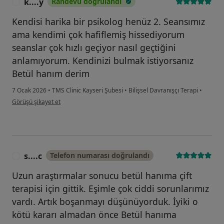
k....y
Randevu doğrulandı
K
Kendisi harika bir psikolog henüz 2. Seansımız
ama kendimi çok hafiflemiş hissediyorum
seanslar çok hızlı geçiyor nasıl geçtiğini
anlamıyorum. Kendinizi bulmak istiyorsanız
Betül hanım derim
7 Ocak 2026
•
TMS Clinic Kayseri Şubesi
•
Bilişsel Davranışçı Terapi
•
kullanıcının görüşüne göre k....y
Görüşü şikayet et
s....c
Telefon numarası doğrulandı
S
Uzun araştırmalar sonucu betül hanıma çift
terapisi için gittik. Eşimle çok ciddi sorunlarımız
vardı. Artık boşanmayı düşünüyorduk. İyiki o
kötü kararı almadan önce Betül hanıma