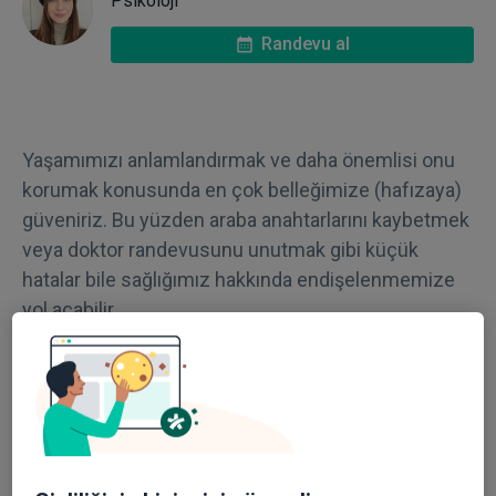
Psikoloji
Randevu al
Yaşamımızı anlamlandırmak ve daha önemlisi onu
korumak konusunda en çok belleğimize (hafızaya)
güveniriz. Bu yüzden araba anahtarlarını kaybetmek
veya doktor randevusunu unutmak gibi küçük
hatalar bile sağlığımız hakkında endişelenmemize
yol açabilir.
Yapılan istatistiksel araştırmalara göre dünyada yaşlı
nüfus büyük bir hızla artmaya devam ederken
günümüzde tüm dünyada 44 milyon demans
(bunama) hastası olduğu bilinmektedir. Türkiye
nüfusu içinde şu an toplam nüfusun %10,4’ünü 65