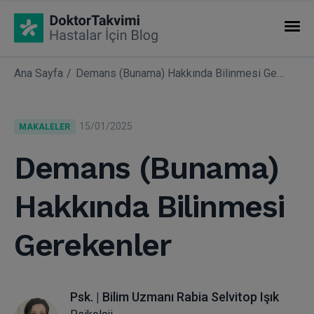
Ana Sayfa
Demans (Bunama) Hakkında Bilinmesi Gerekenler
İHTISASLAR
Makaleler
15/01/2025
MAKALELER
Uzmanlıklar
Demans (Bunama)
Hakkında Bilinmesi
Gerekenler
Psk. | Bilim Uzmanı Rabia Selvitop Işık