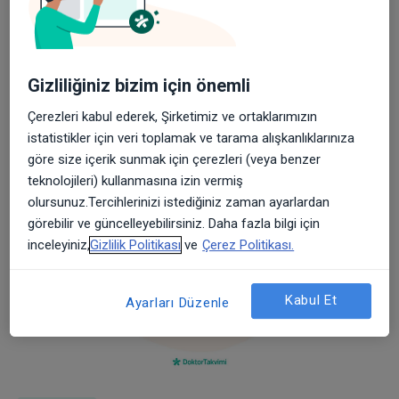
14/11/2017
MAKALELER
Gizliliğiniz bizim için önemli
Doğal Doğum 3
Çerezleri kabul ederek, Şirketimiz ve ortaklarımızın
Günlük yaşamda “doğallık“ arayışları, kadınların
istatistikler için veri toplamak ve tarama alışkanlıklarınıza
doğum tercihlerini de “doğal“dan yana etkiliyor. Ağrı,
göre size içerik sunmak için çerezleri (veya benzer
sancı korkusunu yenen pek çok ...
teknolojileri) kullanmasına izin vermiş
olursunuz.Tercihlerinizi istediğiniz zaman ayarlardan
görebilir ve güncelleyebilirsiniz. Daha fazla bilgi için
inceleyiniz,
Gizlilik Politikası
ve
Çerez Politikası.
Kabul Et
Ayarları Düzenle