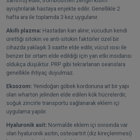
santrifüj edilir, trombositten zengin kısım
ayrıştırılarak hastaya enjekte edilir. Genellikle 2
hafta ara ile toplamda 3 kez uygulanır.
Akıllı plazma:
Hastadan kan alınır, vücudun kendi
ürettiği sitokin ve anti-sitokin faktörler özel bir
cihazda yaklaşık 3 saatte elde edilir, vücut ısısı ile
benzer bir ortam elde edildiği için yan etki insidansı
oldukça düşüktür. PRP gibi tekrarlanan seanslara
genellikle ihtiyaç duyulmaz.
Eksozom:
Yenidoğan göbek kordonuna ait bir yapı
olan wharton jelinden elde edilen kök hücrelerdir,
soğuk zincirle transportu sağlanarak eklem içi
uygulama yapılır.
Hyaluronik asit:
Normalde eklem içi sıvısında var
olan hyaluronik asitin, osteoartrit (diz kireçlenmesi)