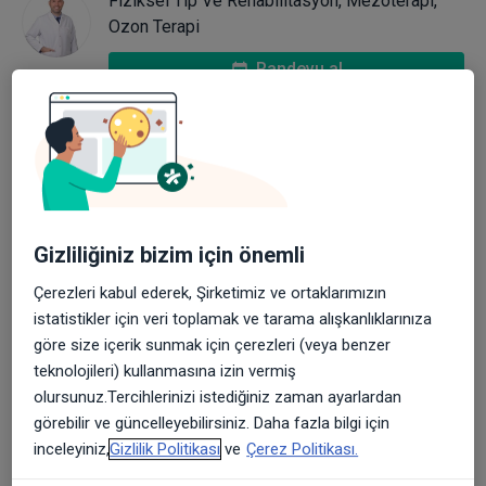
Fiziksel Tıp Ve Rehabilitasyon, Mezoterapi,
Ozon Terapi
Randevu al
Basitçe anlatmak gerekirse diz eklemi ve
bağlarından kaynaklanan ağrılar ile diz çevresinden
kaynaklanan ağrılar olmak üzere ikiye ayrılabilir;
Gizliliğiniz bizim için önemli
kişinin ağrısını muayene sırasında tespit etmek
Çerezleri kabul ederek, Şirketimiz ve ortaklarımızın
değerli aksi halde dizden uzak bölgelere de bakmak
istatistikler için veri toplamak ve tarama alışkanlıklarınıza
gerekebilir.
göre size içerik sunmak için çerezleri (veya benzer
teknolojileri) kullanmasına izin vermiş
Diz kaynaklı ağrılar neler olabilir?
olursunuz.Tercihlerinizi istediğiniz zaman ayarlardan
Diz kapağı ve hemen altındaki ağrılar kıkırdak
görebilir ve güncelleyebilirsiniz. Daha fazla bilgi için
inceleyiniz,
Gizlilik Politikası
ve
Çerez Politikası.
patolojilerini, genç hasta grubunda dizin hemen iç
tarafı ve arkasına yayılan ağrılar menisküs