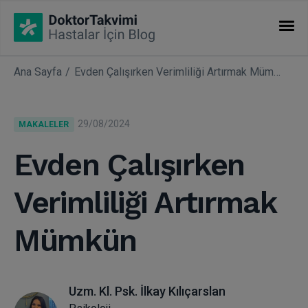
Ana Sayfa
Evden Çalışırken Verimliliği Artırmak Mümkün
İHTISASLAR
Makaleler
29/08/2024
MAKALELER
Uzmanlıklar
Evden Çalışırken
Verimliliği Artırmak
Mümkün
Uzm. Kl. Psk. İlkay Kılıçarslan