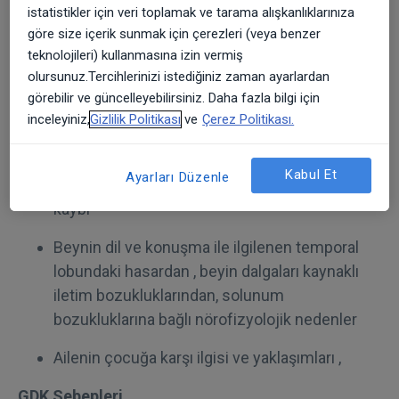
aşağıdakilerden bir ya da birkaçı aynı anda
istatistikler için veri toplamak ve tarama alışkanlıklarınıza
göre size içerik sunmak için çerezleri (veya benzer
bulunabilir:
teknolojileri) kullanmasına izin vermiş
Çocuğun anne babasından aktarılan genetik
olursunuz.Tercihlerinizi istediğiniz zaman ayarlardan
(Ailede bir geç konuşma öyküsü veya dil
görebilir ve güncelleyebilirsiniz. Daha fazla bilgi için
inceleyiniz,
Gizlilik Politikası
ve
Çerez Politikası.
konuşma bozukluğu varsa )
Konuşma üretiminde kullanılan artikülatör
Kabul Et
Ayarları Düzenle
organlarında hasar, görme kaybı veya işitme
kaybı
Beynin dil ve konuşma ile ilgilenen temporal
lobundaki hasardan , beyin dalgaları kaynaklı
iletim bozukluklarından, solunum
bozukluklarına bağlı nörofizyolojik nedenler
Ailenin çocuğa karşı ilgisi ve yaklaşımları ,
GDK Sebepleri