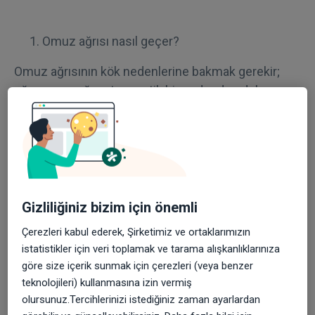
Omuz ağrısı nasıl geçer?
Omuz ağrısının kök nedenlerine bakmak gerekir;
eğer omuz ağrısı travmatik bir nedenden dolayı
kaynaklanmışsa omuza yönelik fizik tedavi
uygulamaları, omuz eklemine veya omuz
çevresindeki kas veya tendon yapılarına enjeksiyon
ya da manuel terapi uygulamaları yapılabilir.
Omuz ağrısının omuz dışı nedenleri de olabilir;
Gizliliğiniz bizim için önemli
bunlardan en önemlileri;
Çerezleri kabul ederek, Şirketimiz ve ortaklarımızın
Boyun problemleri ( fıtık, kas spazmı, boyun
istatistikler için veri toplamak ve tarama alışkanlıklarınıza
düzleşmesi)
göre size içerik sunmak için çerezleri (veya benzer
teknolojileri) kullanmasına izin vermiş
Ağız-çene-diş kompleksindeki problemler
olursunuz.Tercihlerinizi istediğiniz zaman ayarlardan