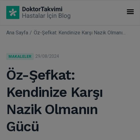
Ana Sayfa
Öz-Şefkat: Kendinize Karşı Nazik Olmanın Gücü
İHTISASLAR
Makaleler
29/08/2024
MAKALELER
Uzmanlıklar
Öz-Şefkat:
Kendinize Karşı
Nazik Olmanın
Gücü