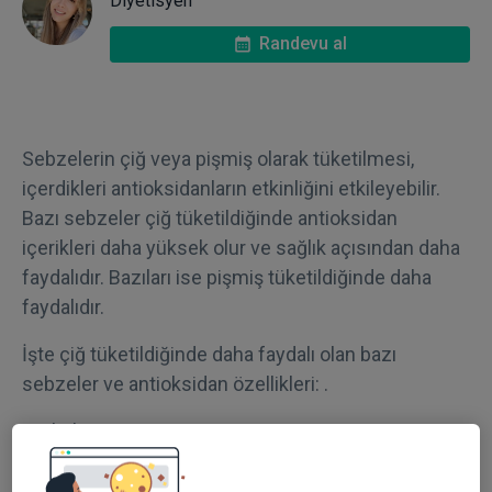
Diyetisyen
Randevu al
Sebzelerin çiğ veya pişmiş olarak tüketilmesi,
içerdikleri antioksidanların etkinliğini etkileyebilir.
Bazı sebzeler çiğ tüketildiğinde antioksidan
içerikleri daha yüksek olur ve sağlık açısından daha
faydalıdır. Bazıları ise pişmiş tüketildiğinde daha
faydalıdır.
İşte çiğ tüketildiğinde daha faydalı olan bazı
sebzeler ve antioksidan özellikleri: .
Brokoli
Çiğ brokoli, kanserle mücadelede etkili olan