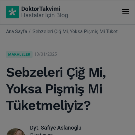
Ana Sayfa
Sebzeleri Çiğ Mi, Yoksa Pişmiş Mi Tüketmeliyiz?
İHTISASLAR
Makaleler
13/01/2025
MAKALELER
Uzmanlıklar
Sebzeleri Çiğ Mi,
Yoksa Pişmiş Mi
Tüketmeliyiz?
Dyt. Safiye Aslanoğlu