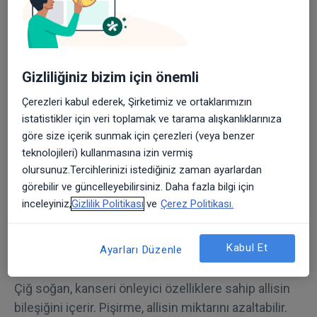
sülforafan bileşiğini yüksek oranda içerir. Pişirme
işlemi, sülforafan miktarını azaltabilir.
Sarımsak
Gizliliğiniz bizim için önemli
Çiğ sarımsak, antikanserojen etkiye sahip kükürt
Çerezleri kabul ederek, Şirketimiz ve ortaklarımızın
bileşikleri içerir. Pişirme sırasında bu bileşiklerin
istatistikler için veri toplamak ve tarama alışkanlıklarınıza
etkinliği azalabilir. . .
göre size içerik sunmak için çerezleri (veya benzer
teknolojileri) kullanmasına izin vermiş
Kırmızı Biber
olursunuz.Tercihlerinizi istediğiniz zaman ayarlardan
görebilir ve güncelleyebilirsiniz. Daha fazla bilgi için
Çiğ kırmızı biber, yüksek C vitamini içeriğiyle güçlü
inceleyiniz,
Gizlilik Politikası
ve
Çerez Politikası.
bir antioksidandır. Pişirme işlemi, C vitamini kaybına
neden olabilir. .
Kabul Et
Ayarları Düzenle
Soğan
Çiğ soğan, kanseri önleyici özelliklere sahip allisin
bileşiğini içerir. Pişirme, allisin miktarını azaltabilir.