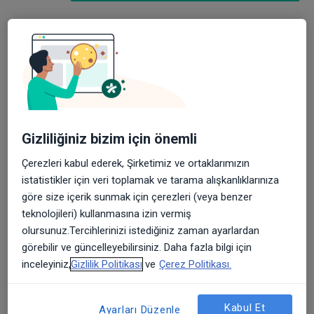
Stres, bedenin veya zihnin, fiziksel veya duygusal
bir tepki vermesine yol açabilecek herhangi bir
olumsuz veya zorlayıcı durumla karşı karşıya
kaldığında ortaya çıkan bir tepkidir. Stres, kişinin
Gizliliğiniz bizim için önemli
yaşamında değişiklik yapmasını veya uyum
sağlamasını gerektiren herhangi bir durum
Çerezleri kabul ederek, Şirketimiz ve ortaklarımızın
nedeniyle ortaya çıkabilir.
istatistikler için veri toplamak ve tarama alışkanlıklarınıza
göre size içerik sunmak için çerezleri (veya benzer
Stres genellikle bir stresör olarak adlandırılan bir
teknolojileri) kullanmasına izin vermiş
tetikleyici ile başlar. Stresörler fiziksel, duygusal
olursunuz.Tercihlerinizi istediğiniz zaman ayarlardan
veya çevresel faktörler olabilir. İş veya okul baskısı,
görebilir ve güncelleyebilirsiniz. Daha fazla bilgi için
ilişki sorunları, maddi zorluklar, sağlık sorunları veya
inceleyiniz,
Gizlilik Politikası
ve
Çerez Politikası.
travmatik olaylar gibi birçok farklı formda
oluşabilirler.
Kabul Et
Ayarları Düzenle