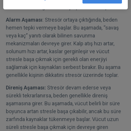
Stresin evreleri genellikle üç aşamadan oluşur:
Alarm Aşaması
: Stresör ortaya çıktığında, beden
hemen tepki vermeye başlar. Bu aşamada, “savaş
veya kaç” yanıtı olarak bilinen savunma
mekanizmaları devreye girer. Kalp atış hızı artar,
solunum hızı artar, kaslar gerginleşir ve vücut
stresle başa çıkmak için gerekli olan enerjiyi
sağlamak için kaynakları serbest bırakır. Bu aşama
genellikle kişinin dikkatini stresör üzerinde toplar.
Direniş Aşaması:
Stresör devam ederse veya
sürekli tekrarlanırsa, beden genellikle direniş
aşamasına girer. Bu aşamada, vücut belirli bir süre
boyunca artan stresle başa çıkabilir, ancak bu süre
zarfında kaynaklar tükenmeye başlar. Vücut uzun
süreli stresle başa çıkmak için devreye giren