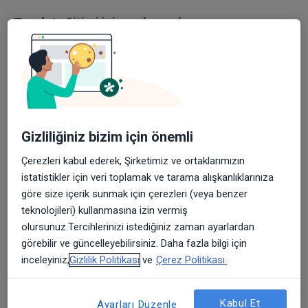
Tuvalet eğitimi için malzemeler
Lazımlık veya tuvalet
Çocuklar tuvalet eğitimine lazımlık veya tuvalet
kullanarak başlayabilir. Çocuğunuz birini diğerinden
daha çok sevebilir. Ya da çocuğunuzu her ikisini de
Gizliliğiniz bizim için önemli
kullanmaya teşvik edebilirsiniz.
Çerezleri kabul ederek, Şirketimiz ve ortaklarımızın
Bir lazımlığı taşımak kolaydır ve bazı çocuklar onu
istatistikler için veri toplamak ve tarama alışkanlıklarınıza
tuvaletten daha az korkutucu bulur.
göre size içerik sunmak için çerezleri (veya benzer
teknolojileri) kullanmasına izin vermiş
Öte yandan, tuvalet herkesin çiş ve kaka yaptığı
olursunuz.Tercihlerinizi istediğiniz zaman ayarlardan
yerdir.
görebilir ve güncelleyebilirsiniz. Daha fazla bilgi için
inceleyiniz,
Gizlilik Politikası
ve
Çerez Politikası.
Çocuğunuz tuvaleti kullanacaksa, şunlara da
ihtiyacınız olacak:
Kabul Et
Ayarları Düzenle