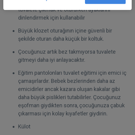
Bir basamak veya tabure – çocuğunuz bunu
tuvalete çıkmak ve otururken ayaklarını
dinlendirmek için kullanabilir
Büyük klozet oturağının içine güvenli bir
şekilde oturan daha küçük bir koltuk.
Çocuğunuz artık bez takmıyorsa tuvalete
gitmeyi daha iyi anlayacaktır.
Eğitim pantolonları tuvalet eğitimi için emici iç
çamaşırlardır. Bebek bezlerinden daha az
emicidirler ancak kazara oluşan kakalar gibi
daha büyük pislikleri tutabilirler. Çocuğunuz
eşofman giydikten sonra, çocuğunuza çabuk
çıkarması için kolay kıyafetler giydirin.
Külot