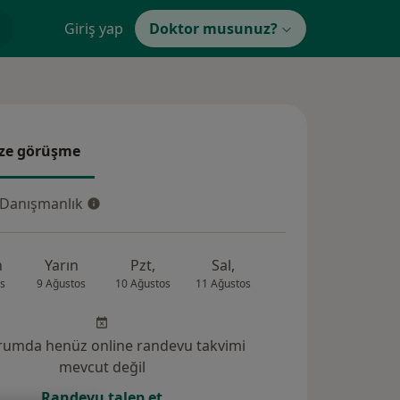
Giriş yap
Doktor musunuz?
ze görüşme
e görüşme
 Danışmanlık
Danışmanlık
n
Yarın
Pzt,
Sal,
Çar,
Per,
s
9 Ağustos
10 Ağustos
11 Ağustos
12 Ağustos
13 Ağus
rumda henüz online randevu takvimi
mevcut değil
Randevu talep et