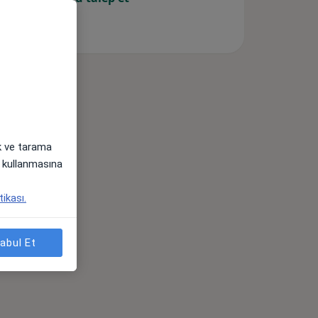
ak ve tarama
i) kullanmasına
tikası.
abul Et