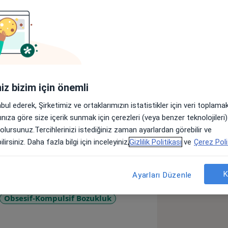
r
Sigortalar
Görüşler (11)
lar
iniz bizim için önemli
ğitimimi Toros Üniversitesi Psikoloji
abul ederek, Şirketimiz ve ortaklarımızın istatistikler için veri toplam
isans eğitimim esnasında Toros
arınıza göre size içerik sunmak için çerezleri (veya benzer teknolojiler
Dağlı Toplum Destekli Ruh Sağlığı
 olursunuz.Tercihlerinizi istediğiniz zaman ayarlardan görebilir ve
a Hastanesi'nde staj ve gözlemlerimi
lirsiniz. Daha fazla bilgi için inceleyiniz,
Gizlilik Politikası
ve
Çerez Poli
ler şu şekildedir: Bilişsel Davranışçı
klı Terapi, Varoluşçu Analiz ve
amination Anxiety - Sınav Kaygısı
K
Ayarları Düzenle
mleri Analizi. Daha önceleri özel bir
ra, 2024 Ağustos itibariyle kurucu
Obsesif-Kompulsif Bozukluk
 Merkezinde; Ergen - Yetişkin Bireysel
re_diseases
rapi Danışmanlığı alanlarında hizmet