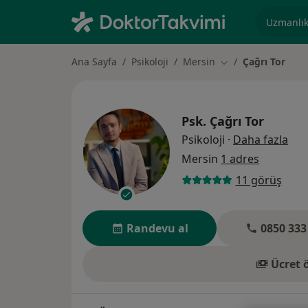
Uzmanlık, 
Ana Sayfa
Psikoloji
Mersin
Çağrı Tor
Şehir değiştir
Psk.
Çağrı Tor
uzm
Psikoloji
·
Daha fazla
Mersin
1 adres
11 görüş
Randevu al
0850 333
Ücret 