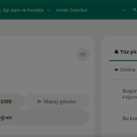
ilgi alanı ve hastalık, isim
örnek: İstanbul
Yüz yü
Yüz yüz
anliklar hakkinda
Online
Online 
Bugü
8 Ağusto
 0388
Mesaj gönder
öğren
Bu ku