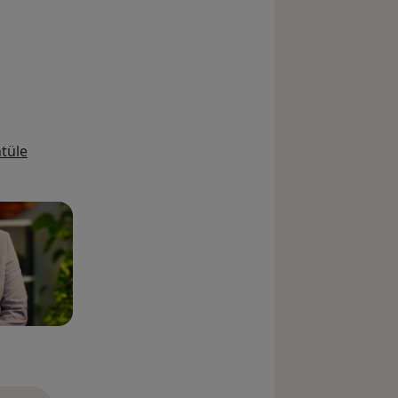
ında online ve yüz yüze hizmet
tüle