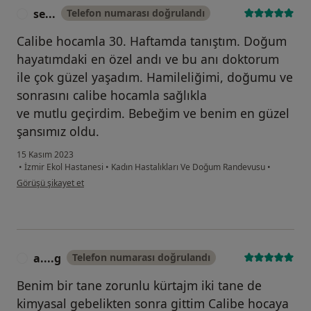
se...
Telefon numarası doğrulandı
S
Calibe hocamla 30. Haftamda tanıştım. Doğum
hayatımdaki en özel andı ve bu anı doktorum
ile çok güzel yaşadım. Hamileliğimi, doğumu ve
sonrasını calibe hocamla sağlıkla
ve mutlu geçirdim. Bebeğim ve benim en güzel
şansımız oldu.
15 Kasım 2023
•
İzmir Ekol Hastanesi
•
Kadın Hastalıkları Ve Doğum Randevusu
•
kullanıcının görüşüne göre se...
Görüşü şikayet et
a....g
Telefon numarası doğrulandı
A
Benim bir tane zorunlu kürtajm iki tane de
kimyasal gebelikten sonra gittim Calibe hocaya