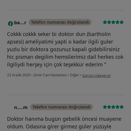
ba...r
Telefon numarası doğrulandı
B
Cokkk cokkk seker bi doktor dun (bartholin
apsesi) ameliyatimi yapti o kadar ilgili guler
yuzlu bir doktora gozunuz kapali gidebilirsiniz
hic pisman degilim hemsilerimiz dail herkes cok
ilgiliydi herşey için çok teşekkür ederim "
kullanıcının görüşüne göre ba..
23 Aralık 2020
•
İzmir Can Hastanesi
•
Diğer
•
Görüşü şikayet et
n....m
Telefon numarası doğrulandı
N
Doktor hanıma bugün gebelik öncesi muayene
oldum. Odasına girer girmez güler yüzüyle