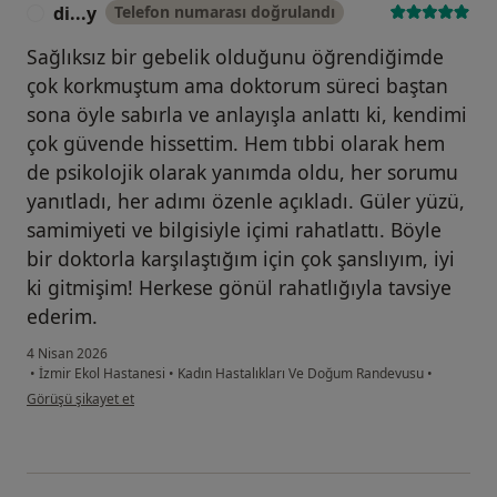
di...y
Telefon numarası doğrulandı
D
Sağlıksız bir gebelik olduğunu öğrendiğimde
çok korkmuştum ama doktorum süreci baştan
sona öyle sabırla ve anlayışla anlattı ki, kendimi
çok güvende hissettim. Hem tıbbi olarak hem
de psikolojik olarak yanımda oldu, her sorumu
yanıtladı, her adımı özenle açıkladı. Güler yüzü,
samimiyeti ve bilgisiyle içimi rahatlattı. Böyle
bir doktorla karşılaştığım için çok şanslıyım, iyi
ki gitmişim! Herkese gönül rahatlığıyla tavsiye
ederim.
4 Nisan 2026
•
İzmir Ekol Hastanesi
•
Kadın Hastalıkları Ve Doğum Randevusu
•
kullanıcının görüşüne göre di...y
Görüşü şikayet et