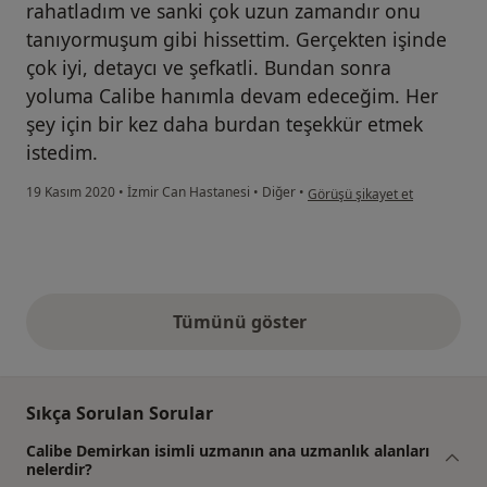
rahatladım ve sanki çok uzun zamandır onu
tanıyormuşum gibi hissettim. Gerçekten işinde
çok iyi, detaycı ve şefkatli. Bundan sonra
yoluma Calibe hanımla devam edeceğim. Her
şey için bir kez daha burdan teşekkür etmek
istedim.
kullanıcının görüşüne göre n..
19 Kasım 2020
•
İzmir Can Hastanesi
•
Diğer
•
Görüşü şikayet et
Tümünü göster
yukarıdaki görüşler
Sıkça Sorulan Sorular
Calibe Demirkan isimli uzmanın ana uzmanlık alanları
nelerdir?