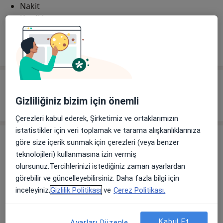
Nakit
Kredi kartı
Tümünü göster
adres hakkında
Sigortalar
Sağlık sigortası anlaşma bilgisi bulunmamaktadır.
Gizliliğiniz bizim için önemli
Çerezleri kabul ederek, Şirketimiz ve ortaklarımızın
istatistikler için veri toplamak ve tarama alışkanlıklarınıza
Görüşler
göre size içerik sunmak için çerezleri (veya benzer
teknolojileri) kullanmasına izin vermiş
Görüş ekle
olursunuz.Tercihlerinizi istediğiniz zaman ayarlardan
görebilir ve güncelleyebilirsiniz. Daha fazla bilgi için
inceleyiniz,
Gizlilik Politikası
ve
Çerez Politikası.
12 görüş
Kabul Et
Ayarları Düzenle