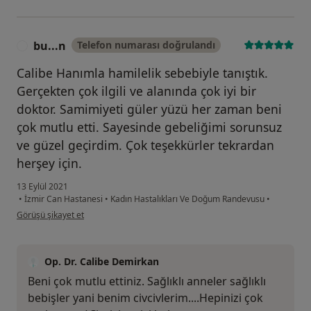
bu...n
Telefon numarası doğrulandı
B
Calibe Hanımla hamilelik sebebiyle tanıştık.
Gerçekten çok ilgili ve alanında çok iyi bir
doktor. Samimiyeti güler yüzü her zaman beni
çok mutlu etti. Sayesinde gebeliğimi sorunsuz
ve güzel geçirdim. Çok teşekkürler tekrardan
herşey için.
13 Eylül 2021
•
İzmir Can Hastanesi
•
Kadın Hastalıkları Ve Doğum Randevusu
•
kullanıcının görüşüne göre bu...n
Görüşü şikayet et
Op. Dr. Calibe Demirkan
Beni çok mutlu ettiniz. Sağlıklı anneler sağlıklı
bebişler yani benim civcivlerim....Hepinizi çok