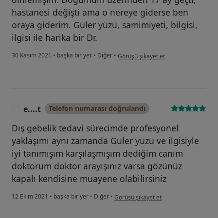
hastanesi değişti ama o nereye giderse ben
oraya giderim. Güler yüzü, samimiyeti, bilgisi,
ilgisi ile harika bir Dr.
kullanıcının görüşüne göre n.....
30 Kasım 2021
•
başka bir yer
•
Diğer
•
Görüşü şikayet et
e....t
Telefon numarası doğrulandı
E
Dış gebelik tedavi sürecimde profesyonel
yaklaşımı aynı zamanda Güler yüzü ve ilgisiyle
iyi tanımışım karşılaşmışım dediğim canım
doktorum doktor arayışınız varsa gözünüz
kapalı kendisine muayene olabilirsiniz
kullanıcının görüşüne göre e....t
12 Ekim 2021
•
başka bir yer
•
Diğer
•
Görüşü şikayet et