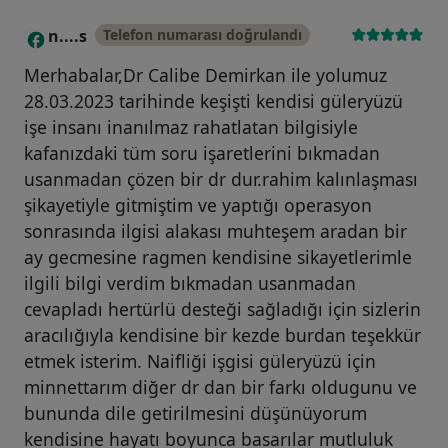
n....s
Telefon numarası doğrulandı
N
Merhabalar,Dr Calibe Demirkan ile yolumuz
28.03.2023 tarihinde keşişti kendisi güleryüzü
işe insanı inanılmaz rahatlatan bilgisiyle
kafanızdaki tüm soru işaretlerini bıkmadan
usanmadan çözen bir dr dur.rahim kalınlaşması
şikayetiyle gitmiştim ve yaptığı operasyon
sonrasında ilgisi alakası muhteşem aradan bir
ay gecmesine ragmen kendisine sikayetlerimle
ilgili bilgi verdim bıkmadan usanmadan
cevapladı hertürlü desteği sağladığı için sizlerin
aracılığıyla kendisine bir kezde burdan teşekkür
etmek isterim. Naifliği işgisi güleryüzü için
minnettarım diğer dr dan bir farkı oldugunu ve
bununda dile getirilmesini düşünüyorum
kendisine hayatı boyunca basarılar mutluluk