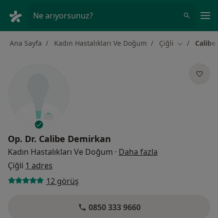
An
Ne arıyorsunuz?
Ana Sayfa
Kadın Hastalıkları Ve Doğum
Çiğli
Calibe
Şehir değişti
Op. Dr.
Calibe Demirkan
uzmanliklar hak
Kadın Hastalıkları Ve Doğum
·
Daha fazla
Çiğli
1 adres
12 görüş
0850 333 9660