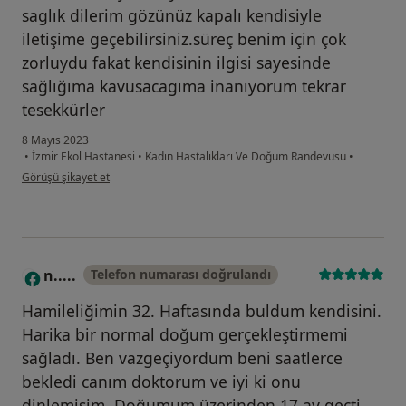
saglık dilerim gözünüz kapalı kendisiyle
iletişime geçebilirsiniz.süreç benim için çok
zorluydu fakat kendisinin ilgisi sayesinde
sağlığıma kavusacagıma inanıyorum tekrar
tesekkürler
8 Mayıs 2023
•
İzmir Ekol Hastanesi
•
Kadın Hastalıkları Ve Doğum Randevusu
•
kullanıcının görüşüne göre n....s
Görüşü şikayet et
n.....
Telefon numarası doğrulandı
N
Hamileliğimin 32. Haftasında buldum kendisini.
Harika bir normal doğum gerçekleştirmemi
sağladı. Ben vazgeçiyordum beni saatlerce
bekledi canım doktorum ve iyi ki onu
dinlemişim. Doğumum üzerinden 17 ay geçti,