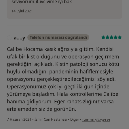
seviyorum:)Civcivime iyi bak
14 Eylül 2021
a....y
Telefon numarası doğrulandı
A
Calibe Hocama kasık ağrısıyla gittim. Kendisi
ufak bir kist olduğunu ve operasyon geçirmem
gerektiğini açıkladı. Kistin patoloji sonucu kötü
huylu olmadığını pandeminin hafiflemesiyle
operasyonu gerçekleştirebileceğimizi söyledi.
Operasyonumuz çok iyi geçti iki gün içinde
yürümeye başladım. Hala kontrollerime Calibe
hanıma gidiyorum. Eğer rahatsızlığınız varsa
ertelemeden siz de görünün.
kullanıcının görüşüne göre a..
7 Haziran 2021
•
İzmir Can Hastanesi
•
Diğer
•
Görüşü şikayet et