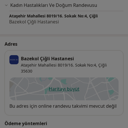
Kadın Hastalıkları Ve Doğum Randevusu
Ataşehir Mahallesi 8019/16. Sokak No:4, Çiğli
Bazekol Çiğli Hastanesi
Adres
Bazekol Çiğli Hastanesi
Ataşehir Mahallesi 8019/16. Sokak No:4,
Çiğli
35630
Haritayı büyüt
yeni bir sekmede açılır
Uygunluk
Bu adres için online randevu takvimi mevcut değil
Ödeme yöntemleri