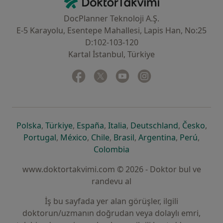
DocPlanner Teknoloji A.Ş.
E-5 Karayolu, Esentepe Mahallesi, Lapis Han, No:25
D:102-103-120
Kartal İstanbul, Türkiye
Facebook
yeni bir sekmede açılır
Twitter
yeni bir sekmede açılır
Youtube
yeni bir sekmede açılır
Instagram
yeni bir sekmede aç
yeni bir sekmede açılır
yeni bir sekmede açılır
yeni bir sekmede açılır
yeni bir sekmede açılır
yeni bir sek
yeni 
Polska
,
Türkiye
,
España
,
Italia
,
Deutschland
,
Česko
,
yeni bir sekmede açılır
yeni bir sekmede açılır
yeni bir sekmede açılır
yeni bir sekmede açılır
yeni bir sekm
yeni bi
Portugal
,
México
,
Chile
,
Brasil
,
Argentina
,
Perú
,
yeni bir sekmede açılır
Colombia
www.doktortakvimi.com © 2026 - Doktor bul ve
randevu al
İş bu sayfada yer alan görüşler, ilgili
doktorun/uzmanın doğrudan veya dolaylı emri,