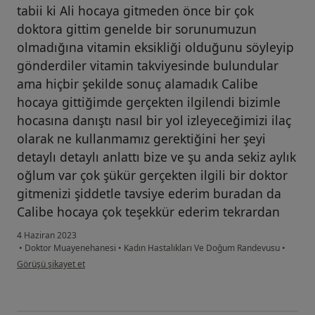
tabii ki Ali hocaya gitmeden önce bir çok
doktora gittim genelde bir sorunumuzun
olmadığına vitamin eksikliği olduğunu söyleyip
gönderdiler vitamin takviyesinde bulundular
ama hiçbir şekilde sonuç alamadık Calibe
hocaya gittiğimde gerçekten ilgilendi bizimle
hocasına danıştı nasıl bir yol izleyeceğimizi ilaç
olarak ne kullanmamız gerektiğini her şeyi
detaylı detaylı anlattı bize ve şu anda sekiz aylık
oğlum var çok şükür gerçekten ilgili bir doktor
gitmenizi şiddetle tavsiye ederim buradan da
Calibe hocaya çok teşekkür ederim tekrardan
4 Haziran 2023
•
Doktor Muayenehanesi
•
Kadın Hastalıkları Ve Doğum Randevusu
•
kullanıcının görüşüne göre a....g
Görüşü şikayet et