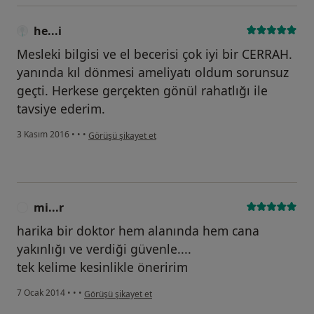
he...i
Mesleki bilgisi ve el becerisi çok iyi bir CERRAH.
yanında kıl dönmesi ameliyatı oldum sorunsuz
geçti. Herkese gerçekten gönül rahatlığı ile
tavsiye ederim.
kullanıcının görüşüne göre he...i
3 Kasım 2016
•
•
•
Görüşü şikayet et
mi...r
M
harika bir doktor hem alanında hem cana
yakınlığı ve verdiği güvenle....
tek kelime kesinlikle öneririm
kullanıcının görüşüne göre mi...r
7 Ocak 2014
•
•
•
Görüşü şikayet et