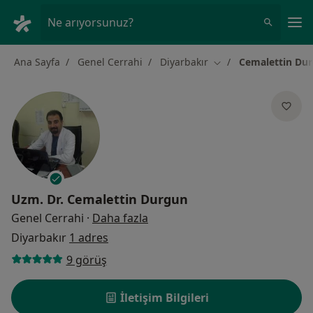
An
Ne arıyorsunuz?
Ana Sayfa
Genel Cerrahi
Diyarbakır
Cemalettin Du
Şehir değiştir
Uzm. Dr.
Cemalettin Durgun
uzmanliklar hakkinda
Genel Cerrahi
·
Daha fazla
Diyarbakır
1 adres
9 görüş
İletişim Bilgileri