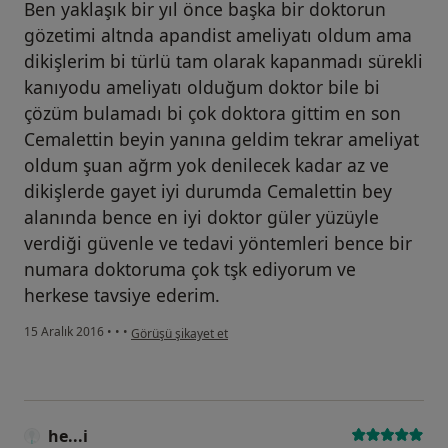
Ben yaklaşık bir yıl önce başka bir doktorun
gözetimi altnda apandist ameliyatı oldum ama
dikişlerim bi türlü tam olarak kapanmadı sürekli
kanıyodu ameliyatı olduğum doktor bile bi
çözüm bulamadı bi çok doktora gittim en son
Cemalettin beyin yanına geldim tekrar ameliyat
oldum şuan ağrm yok denilecek kadar az ve
dikişlerde gayet iyi durumda Cemalettin bey
alanında bence en iyi doktor güler yüzüyle
verdiği güvenle ve tedavi yöntemleri bence bir
numara doktoruma çok tşk ediyorum ve
herkese tavsiye ederim.
kullanıcının görüşüne göre he...i
15 Aralık 2016
•
•
•
Görüşü şikayet et
he...i