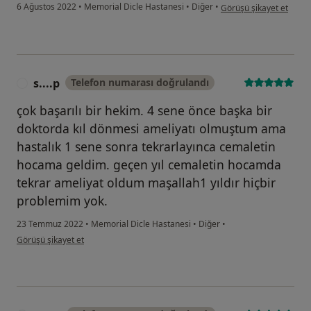
kullanıcının görüşüne gör
6 Ağustos 2022
•
Memorial Dicle Hastanesi
•
Diğer
•
Görüşü şikayet et
s....p
Telefon numarası doğrulandı
S
çok başarılı bir hekim. 4 sene önce başka bir
doktorda kıl dönmesi ameliyatı olmuştum ama
hastalık 1 sene sonra tekrarlayınca cemaletin
hocama geldim. geçen yıl cemaletin hocamda
tekrar ameliyat oldum maşallah1 yıldır hiçbir
problemim yok.
23 Temmuz 2022
•
Memorial Dicle Hastanesi
•
Diğer
•
kullanıcının görüşüne göre s....p
Görüşü şikayet et