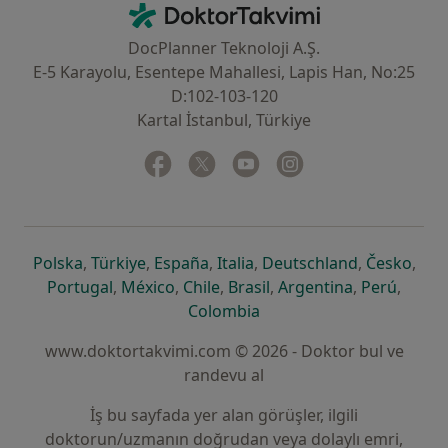
İletişim
DoktorTakvimi - Ana Sayfa
DocPlanner Teknoloji A.Ş.
E-5 Karayolu, Esentepe Mahallesi, Lapis Han, No:25
D:102-103-120
Kartal İstanbul, Türkiye
Facebook
yeni bir sekmede açılır
Twitter
yeni bir sekmede açılır
Youtube
yeni bir sekmede açılır
Instagram
yeni bir sekmede aç
yeni bir sekmede açılır
yeni bir sekmede açılır
yeni bir sekmede açılır
yeni bir sekmede açılır
yeni bir sek
yeni 
Polska
,
Türkiye
,
España
,
Italia
,
Deutschland
,
Česko
,
yeni bir sekmede açılır
yeni bir sekmede açılır
yeni bir sekmede açılır
yeni bir sekmede açılır
yeni bir sekm
yeni bi
Portugal
,
México
,
Chile
,
Brasil
,
Argentina
,
Perú
,
yeni bir sekmede açılır
Colombia
www.doktortakvimi.com © 2026 - Doktor bul ve
randevu al
İş bu sayfada yer alan görüşler, ilgili
doktorun/uzmanın doğrudan veya dolaylı emri,