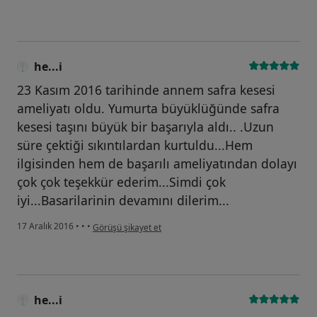
he...i
23 Kasım 2016 tarihinde annem safra kesesi
ameliyatı oldu. Yumurta büyüklüğünde safra
kesesi taşını büyük bir başarıyla aldı.. .Uzun
süre çektiği sıkıntılardan kurtuldu...Hem
ilgisinden hem de başarılı ameliyatından dolayı
çok çok teşekkür ederim...Simdi çok
iyi...Basarilarinin devamını dilerim...
kullanıcının görüşüne göre he...i
17 Aralık 2016
•
•
•
Görüşü şikayet et
he...i