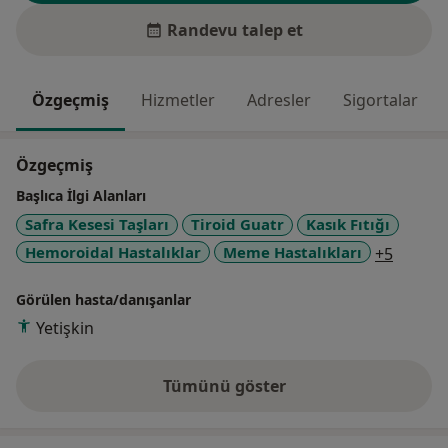
Randevu talep et
Özgeçmiş
Hizmetler
Adresler
Sigortalar
Özgeçmiş
Başlıca İlgi Alanları
Safra Kesesi Taşları
Tiroid Guatr
Kasık Fıtığı
a11y_s
Hemoroidal Hastalıklar
Meme Hastalıkları
+5
Görülen hasta/danışanlar
Yetişkin
Tümünü göster
deneyim hakkında