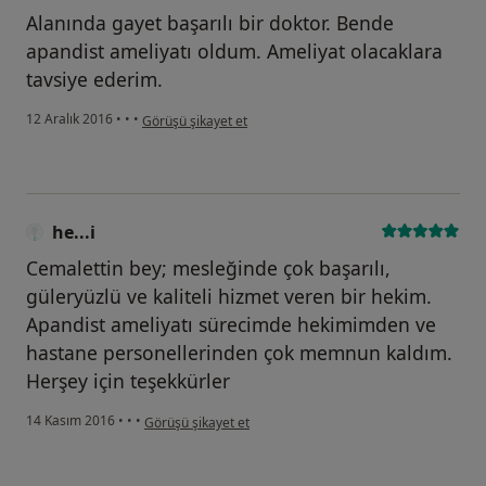
Alanında gayet başarılı bir doktor. Bende
apandist ameliyatı oldum. Ameliyat olacaklara
tavsiye ederim.
kullanıcının görüşüne göre he...i
12 Aralık 2016
•
•
•
Görüşü şikayet et
he...i
Cemalettin bey; mesleğinde çok başarılı,
güleryüzlü ve kaliteli hizmet veren bir hekim.
Apandist ameliyatı sürecimde hekimimden ve
hastane personellerinden çok memnun kaldım.
Herşey için teşekkürler
kullanıcının görüşüne göre he...i
14 Kasım 2016
•
•
•
Görüşü şikayet et