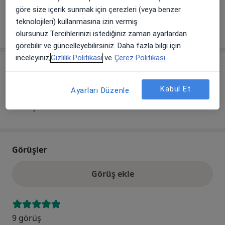
göre size içerik sunmak için çerezleri (veya benzer
teknolojileri) kullanmasına izin vermiş
Tümünü göster
adres hakkında
olursunuz.Tercihlerinizi istediğiniz zaman ayarlardan
görebilir ve güncelleyebilirsiniz. Daha fazla bilgi için
inceleyiniz,
Gizlilik Politikası
ve
Çerez Politikası.
Kabul edilen sigortalar
Anlaşmalı sigortaların kapsamı ve anlaşma türü
Kabul Et
Ayarları Düzenle
değişken olabilir. Randevu aşamasında doktor/uzman
ile iletişim kurabilirsiniz.
Görüşler
Görüş ekle
9 görüş