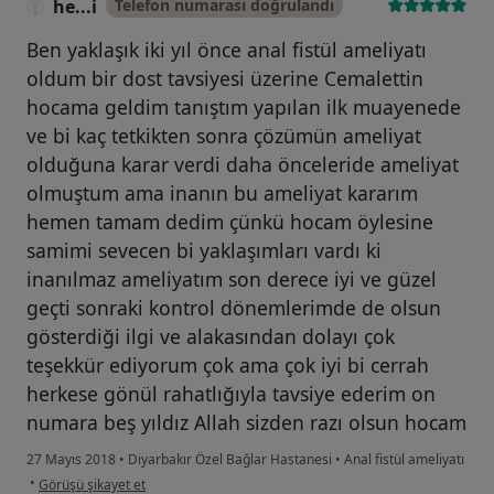
he...i
Telefon numarası doğrulandı
Ben yaklaşık iki yıl önce anal fistül ameliyatı
oldum bir dost tavsiyesi üzerine Cemalettin
hocama geldim tanıştım yapılan ilk muayenede
ve bi kaç tetkikten sonra çözümün ameliyat
olduğuna karar verdi daha önceleride ameliyat
olmuştum ama inanın bu ameliyat kararım
hemen tamam dedim çünkü hocam öylesine
samimi sevecen bi yaklaşımları vardı ki
inanılmaz ameliyatım son derece iyi ve güzel
geçti sonraki kontrol dönemlerimde de olsun
gösterdiği ilgi ve alakasından dolayı çok
teşekkür ediyorum çok ama çok iyi bi cerrah
herkese gönül rahatlığıyla tavsiye ederim on
numara beş yıldız Allah sizden razı olsun hocam
27 Mayıs 2018
•
Diyarbakır Özel Bağlar Hastanesi
•
Anal fistül ameliyatı
kullanıcının görüşüne göre he...i
•
Görüşü şikayet et