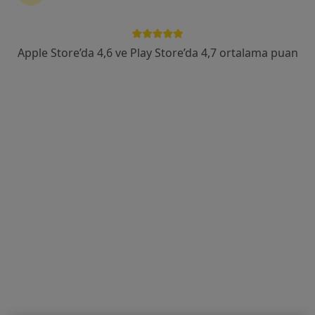
Fırat Mah. Urfa Yolu 3. Km. 507. Sok. No: 150, Diyarbakır
•
Harita
Memorial Dicle Hastanesi
Apple Store’da 4,6 ve Play Store’da 4,7 ortalama puan
Bu uzman ilgili adres için online danışmanlık/takvim sunmuyor.
Randevu talep et
Op. Dr. Kemal Karadaş
Genel cerrahi
Adres 1
Adres 2