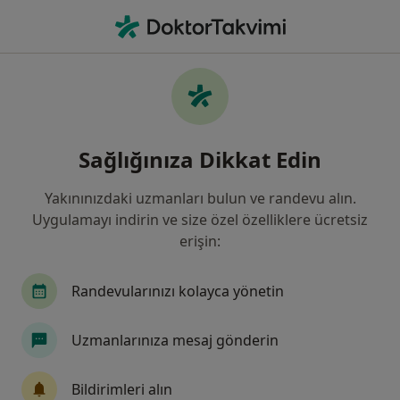
An
Genel Cerrahi • Diyarbakır, Diyarbakır
Filters
Sigorta:
Mapfre Sigorta
Diyarbakır bölgesinde Mapfre Sigorta kabul
Sağlığınıza Dikkat Edin
eden Genel Cerrahlar
Yakınınızdaki uzmanları bulun ve randevu alın.
Uygulamayı indirin ve size özel özelliklere ücretsiz
erişin:
Randevularınızı kolayca yönetin
Uzmanlarınıza mesaj gönderin
Op. Dr. Hakan Meral
Genel cerrahi
Bildirimleri alın
1 görüş