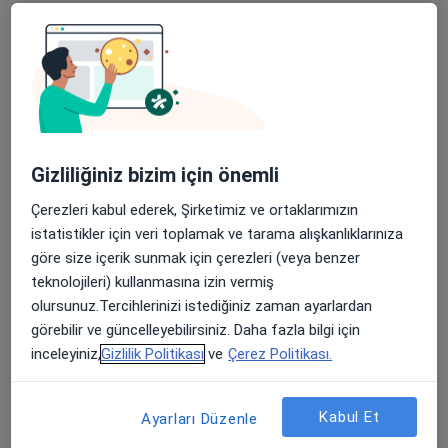
Peyas Mah. Fırat Bulvarı No:12 Diclekent/Kayapınar, Diyarbakır
•
Harita
Memorial Diyarbakır Hastanesi
Bu uzman ilgili adres için online danışmanlık/takvim sunmuyor.
Randevu talep et
Gizliliğiniz bizim için önemli
Çerezleri kabul ederek, Şirketimiz ve ortaklarımızın
istatistikler için veri toplamak ve tarama alışkanlıklarınıza
göre size içerik sunmak için çerezleri (veya benzer
teknolojileri) kullanmasına izin vermiş
olursunuz.Tercihlerinizi istediğiniz zaman ayarlardan
görebilir ve güncelleyebilirsiniz. Daha fazla bilgi için
inceleyiniz,
Gizlilik Politikası
ve
Çerez Politikası.
Prof. Dr. İbrahim H. Taçyıldız
Genel cerrahi
7 görüş
Kabul Et
Ayarları Düzenle
Fırat Mah. Urfa Yolu 3. Km. 507. Sok. No: 150, Diyarbakır
•
Harita