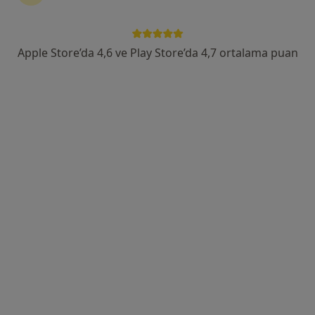
Emek Mahallesi Ali Nadi Ünler Bulvarı Şakir Sabri Cad. No:13, Gaziantep
•
Harita
Özel Gaziantep Emek Hastanesi
Apple Store’da 4,6 ve Play Store’da 4,7 ortalama puan
Bu uzman ilgili adres için online danışmanlık/takvim sunmuyor.
Randevu talep et
Op. Dr. Ethem Zobacı
Genel cerrahi
14 görüş
Ali Fuat Cebesoy Bulvarı Mücahitler Mahallesi no:72, Gaziantep
•
Harita