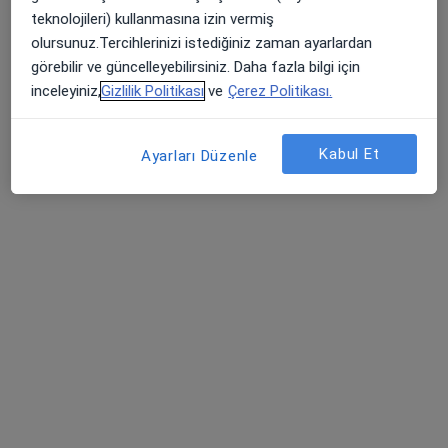
Bu uzman ilgili adres için online danışmanlık/takvim sunmuyor.
teknolojileri) kullanmasına izin vermiş
olursunuz.Tercihlerinizi istediğiniz zaman ayarlardan
Randevu talep et
görebilir ve güncelleyebilirsiniz. Daha fazla bilgi için
inceleyiniz,
Gizlilik Politikası
ve
Çerez Politikası.
Kabul Et
Ayarları Düzenle
Op. Dr. Fatih Şahin
Genel cerrahi
6 görüş
25 Aralık, Tüfekçi Yusuf Blv. No:98, 27100 Şahinbey/Gaziantep, Gaziantep
•
Harita
Deva Hastanesi Gaziantep
Bu uzman ilgili adres için online danışmanlık/takvim sunmuyor.