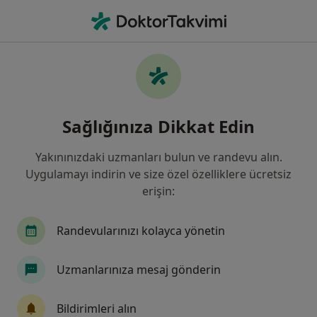
An
Genel Cerrahi • Gaziantep, Gaziantep
Filters
Sigorta:
Mapfre Sigorta
Gaziantep bölgesinde Mapfre Sigorta kabul
Sağlığınıza Dikkat Edin
eden Genel Cerrahlar
Yakınınızdaki uzmanları bulun ve randevu alın.
Uygulamayı indirin ve size özel özelliklere ücretsiz
erişin:
Randevularınızı kolayca yönetin
Uzmanlarınıza mesaj gönderin
Op. Dr. M. Yavuz Çapan
Genel cerrahi
Bildirimleri alın
155 görüş