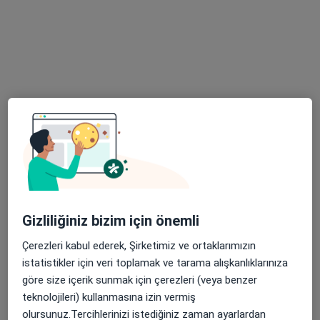
Gaziantep Özel Deva Hastanesi
Bu uzman ilgili adres için online danışmanlık/takvim sunmuyor.
Randevu talep et
Gizliliğiniz bizim için önemli
Op. Dr. Mehmet Demir
Ortopedi ve travmatoloji
Çerezleri kabul ederek, Şirketimiz ve ortaklarımızın
1 görüş
istatistikler için veri toplamak ve tarama alışkanlıklarınıza
göre size içerik sunmak için çerezleri (veya benzer
Bekirbey Mah. Tüfekçi Yusuf Bul. No : 98, Gaziantep
•
Harita
teknolojileri) kullanmasına izin vermiş
Gaziantep Özel Deva Hastanesi
olursunuz.Tercihlerinizi istediğiniz zaman ayarlardan