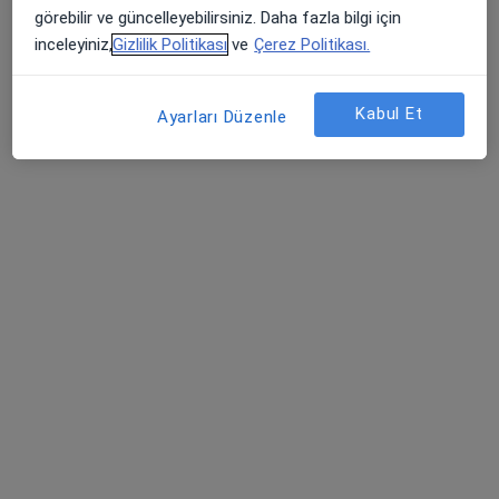
Bu uzman ilgili adres için online danışmanlık/takvim sunmuyor.
görebilir ve güncelleyebilirsiniz. Daha fazla bilgi için
inceleyiniz,
Gizlilik Politikası
ve
Çerez Politikası.
Randevu talep et
Kabul Et
Ayarları Düzenle
Op. Dr. Mehmet Emre Hanay
Ortopedi ve travmatoloji
121 görüş
Seyrantepe, Abdulkadir Konukoğlu Cd No:1, 27080, Gaziantep
•
Harita
Gaziantep Liv Hastanesi
Bu uzman ilgili adres için online danışmanlık/takvim sunmuyor.