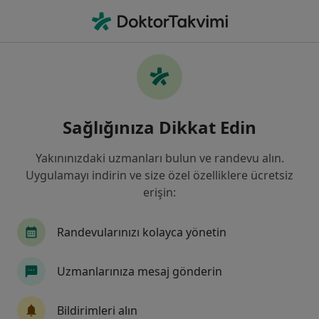
An
Ortopedi Ve Travmatoloji • Gaziantep, Gaziantep
Filters
Sigorta:
Mapfre Sigorta
Gaziantep bölgesinde Mapfre Sigorta kabul
Sağlığınıza Dikkat Edin
eden Ortopedi Ve Travmatoloji Uzmanları
Yakınınızdaki uzmanları bulun ve randevu alın.
Uygulamayı indirin ve size özel özelliklere ücretsiz
erişin:
Randevularınızı kolayca yönetin
Uzmanlarınıza mesaj gönderin
Op. Dr. Ulan İsmailov
Ortopedi ve travmatoloji
Bildirimleri alın
6 görüş