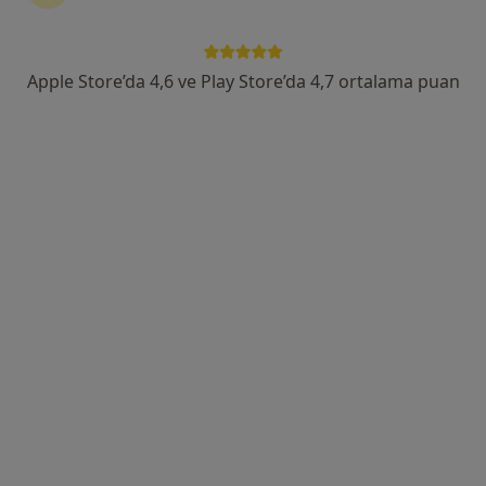
Bekirbey Mah. Tüfekçi Yusuf Bul. No : 98, Gaziantep
•
Harita
Gaziantep Özel Deva Hastanesi
Apple Store’da 4,6 ve Play Store’da 4,7 ortalama puan
Bu uzman ilgili adres için online danışmanlık/takvim sunmuyor.
Randevu talep et
Op. Dr. Numan Atılgan
Ortopedi ve travmatoloji, El cerrahisi
8 görüş
Bekirbey Mah. Tüfekçi Yusuf Bul. No : 98, Gaziantep
•
Harita