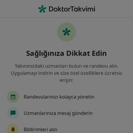
An
Genel Cerrahi • Van, Van
Filters
Sigorta:
Mapfre Sigorta
Van bölgesinde Mapfre Sigorta kabul eden
Sağlığınıza Dikkat Edin
Genel Cerrahlar
Yakınınızdaki uzmanları bulun ve randevu alın.
Uygulamayı indirin ve size özel özelliklere ücretsiz
erişin:
Randevularınızı kolayca yönetin
Uzmanlarınıza mesaj gönderin
Op. Dr. Davut Demir
Genel cerrahi
Bildirimleri alın
1 görüş