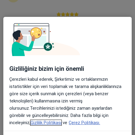
Serhat Mahallesi Milli Egemenlik Caddesi No:58, Van
•
Harita
Özel Lokman Hekim Hayat Hastanesi
Apple Store’da 4,6 ve Play Store’da 4,7 ortalama puan
Bu uzman ilgili adres için online danışmanlık/takvim sunmuyor.
Randevu talep et
Gizliliğiniz bizim için önemli
Çerezleri kabul ederek, Şirketimiz ve ortaklarımızın
istatistikler için veri toplamak ve tarama alışkanlıklarınıza
göre size içerik sunmak için çerezleri (veya benzer
teknolojileri) kullanmasına izin vermiş
Özel Van Lokman Hekim Hastanesi
olursunuz.Tercihlerinizi istediğiniz zaman ayarlardan
·
Daha fazla
Genel cerrahi, İç hastalıkları, Gastroenteroloji
görebilir ve güncelleyebilirsiniz. Daha fazla bilgi için
67 görüş
inceleyiniz,
Gizlilik Politikası
ve
Çerez Politikası.
Cumhuriyet Mah. Zübeydehanım Cad. No:87, Van
•
Harita