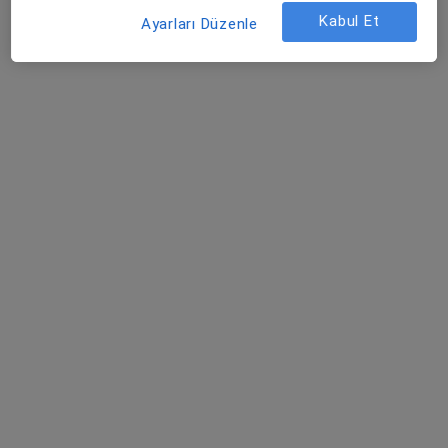
Özel Van Lokman Hekim Hastanesi
Kabul Et
Ayarları Düzenle
Bu kurumda online uygunluğu bulunan bir doktor veya uzman bulunamadı
Profili Gör
Özel Lokman Hekim Hayat Hastanesi
·
Daha fazla
Genel cerrahi, İç hastalıkları, Kardiyoloji
15 görüş
Serhat Mahallesi Milli Egemenlik Caddesi No:58, Van
•
Harita
Özel Lokman Hekim Hayat Hastanesi