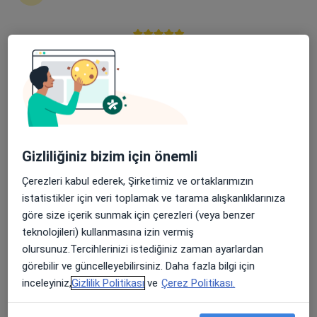
Bardakçı, Yüzüncü Yıl Ünv, Van
•
Harita
VanYüzüncü Yıl Üniversitesi Dursun Odabaş Tıp Merkezi
Apple Store’da 4,6 ve Play Store’da 4,7 ortalama puan
Bu uzman ilgili adres için online danışmanlık/takvim sunmuyor.
Randevu talep et
Gizliliğiniz bizim için önemli
Çerezleri kabul ederek, Şirketimiz ve ortaklarımızın
istatistikler için veri toplamak ve tarama alışkanlıklarınıza
göre size içerik sunmak için çerezleri (veya benzer
teknolojileri) kullanmasına izin vermiş
Doç. Dr. Ümit Haluk İliklerden
olursunuz.Tercihlerinizi istediğiniz zaman ayarlardan
görebilir ve güncelleyebilirsiniz. Daha fazla bilgi için
Genel cerrahi
inceleyiniz,
Gizlilik Politikası
ve
Çerez Politikası.
Bardakçı, Yüzüncü Yıl Ünv., 65080 Tuşba/Van, Van
•
Harita
Van Yüzüncü Yıl Üniversitesi Dursun Odabaş Tıp Merkezi