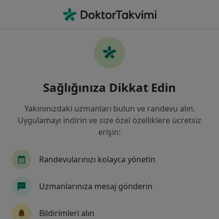
An
Genel Cerrahi • Van, Van
Filters
Sigorta:
Diğer (İade)
Van bölgesinde Diğer (İade) kabul eden
Sağlığınıza Dikkat Edin
Genel Cerrahlar
Yakınınızdaki uzmanları bulun ve randevu alın.
Uygulamayı indirin ve size özel özelliklere ücretsiz
erişin:
Randevularınızı kolayca yönetin
Uzmanlarınıza mesaj gönderin
Prof. Dr. Abbas Aras
Genel cerrahi
Bildirimleri alın
24 görüş