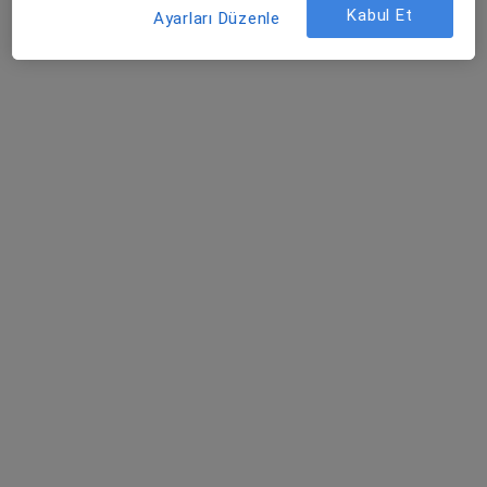
Kabul Et
Bu uzman ilgili adres için online danışmanlık/takvim sunmuyor.
Ayarları Düzenle
Randevu talep et
Prof. Dr. Sebahattin Çelik
Genel cerrahi
22 görüş
Süphan Hava Yolu Kavşağı 1. Kilometre, Van
•
Harita
SBÜ Van Eğitim ve Araştırma Hastanesi
Bu uzman ilgili adres için online danışmanlık/takvim sunmuyor.