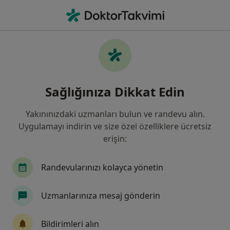
An
Genel Cerrahi • Adana, Adana
Filters
Sigorta:
Mapfre Sigorta
Adana bölgesinde Mapfre Sigorta kabul
Sağlığınıza Dikkat Edin
eden Genel Cerrahlar
Yakınınızdaki uzmanları bulun ve randevu alın.
Uygulamayı indirin ve size özel özelliklere ücretsiz
erişin:
Randevularınızı kolayca yönetin
Uzmanlarınıza mesaj gönderin
Doç. Dr. Nazmi Özer
Genel cerrahi
Bildirimleri alın
36 görüş