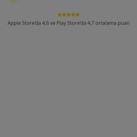
Atatürk Caddesi Büyükşehir Belediye Karşısı No:23, Adana
•
Harita
Medical Park Adana
Apple Store’da 4,6 ve Play Store’da 4,7 ortalama puan
Bu uzman ilgili adres için online danışmanlık/takvim sunmuyor.
Randevu talep et
Doç. Dr. Kuntay Kaplan
Genel cerrahi, Gastroenteroloji cerrahisi
Ziyapaşa Mahallesi 67055. Sokak No:1, Seyhan
•
Harita
Özel Adana Ortadoğu Hastanesi