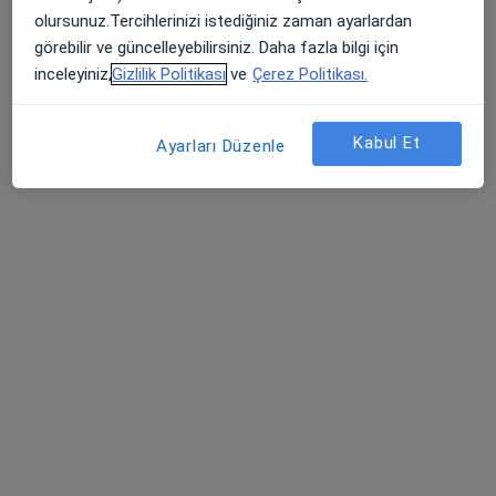
olursunuz.Tercihlerinizi istediğiniz zaman ayarlardan
Randevu talep et
görebilir ve güncelleyebilirsiniz. Daha fazla bilgi için
inceleyiniz,
Gizlilik Politikası
ve
Çerez Politikası.
Kabul Et
Ayarları Düzenle
Op. Dr. Metin Altınkaya
Genel cerrahi
5 görüş
Ziyapaşa Mahallesi 67055. Sokak No:1, Seyhan
•
Harita
Özel Adana Ortadoğu Hastanesi
Bu uzman ilgili adres için online danışmanlık/takvim sunmuyor.
Randevu talep et