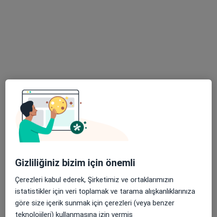
Bu uzman ilgili adres için online danışmanlık/takvim sunmuyor.
Randevu talep et
Op. Dr. Onur Bora Aslan
Genel cerrahi
Gizliliğiniz bizim için önemli
38 görüş
Çerezleri kabul ederek, Şirketimiz ve ortaklarımızın
Belediye Evleri Mahallesi, Turgut Özal Bulvarı No: 234, Çukurova
•
Harita
istatistikler için veri toplamak ve tarama alışkanlıklarınıza
Medline Adana Hastanesi
göre size içerik sunmak için çerezleri (veya benzer
Bu uzman ilgili adres için online danışmanlık/takvim sunmuyor.
teknolojileri) kullanmasına izin vermiş