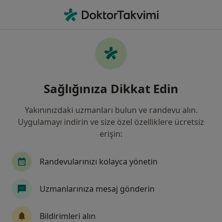
An
Genel Cerrahi • Adana, Adana
Filters
Sigorta:
Şeker Sigorta
Adana bölgesinde Şeker Sigorta kabul eden
Sağlığınıza Dikkat Edin
Genel Cerrahlar
Yakınınızdaki uzmanları bulun ve randevu alın.
Uygulamayı indirin ve size özel özelliklere ücretsiz
erişin:
Randevularınızı kolayca yönetin
Uzmanlarınıza mesaj gönderin
Özel Adana Ortadoğu Hastanesi
·
Daha fazla
Genel cerrahi, İç hastalıkları, Gastroenteroloji
Bildirimleri alın
223 görüş