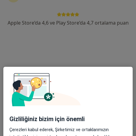
Ziyapaşa Mahallesi 67055. Sokak No:1, Seyhan
•
Harita
Özel Adana Ortadoğu Hastanesi
Apple Store’da 4,6 ve Play Store’da 4,7 ortalama puan
Dr. Öğr. Üyesi İsmail
Op. Dr. Metin
Doç. Dr. Kuntay
Cem Eray
Altınkaya
Kaplan
Genel cerrahi
Genel cerrahi
Genel cerrahi
Bu kurumda online uygunluğu bulunan bir doktor veya uzman bulunamadı
Profili Gör
Gizliliğiniz bizim için önemli
Çerezleri kabul ederek, Şirketimiz ve ortaklarımızın