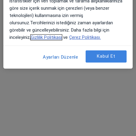
istatistikler için veri toplamak ve tarama alışkanlıklarınıza
Op. Dr. İlker Sönmez
göre size içerik sunmak için çerezleri (veya benzer
teknolojileri) kullanmasına izin vermiş
Genel cerrahi
olursunuz.Tercihlerinizi istediğiniz zaman ayarlardan
53 görüş
görebilir ve güncelleyebilirsiniz. Daha fazla bilgi için
Gazipaşa Bulvarı Karadayı apt, D:K:3 D:3, Adana
•
Harita
inceleyiniz,
Gizlilik Politikası
ve
Çerez Politikası.
İlker Sönmez Cerrahi Kliniği
Bu uzman ilgili adres için online danışmanlık/takvim sunmuyor.
Kabul Et
Ayarları Düzenle
Randevu talep et
Medline Adana Hastanesi