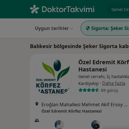
Uzmanlık, 
Uygun tarihler
Sigorta:
Şeker S
Balıkesir bölgesinde Şeker Sigorta ka
Özel Edremit Kör
Hastanesi
Genel cerrahi, İç hastalıkla
·
Daha fazla
Kardiyoloji
89 görüş
Eroğlan Mahallesi Mehmet Akif Ersoy Caddesi No:1, Edremit
Özel Edremit Körfez Hastanesi