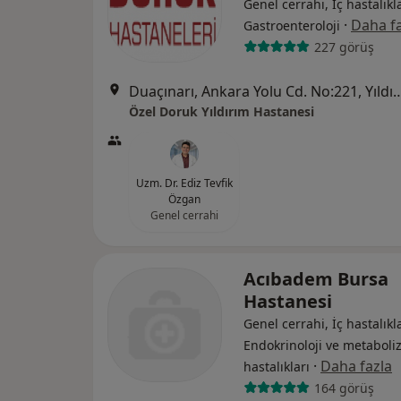
Genel cerrahi, İç hastalıkla
·
Daha fa
Gastroenteroloji
227 görüş
Duaçınarı, Ankara Yolu Cd. No
Özel Doruk Yıldırım Hastanesi
Uzm. Dr. Ediz Tevfik
Özgan
Genel cerrahi
Acıbadem Bursa
Hastanesi
Genel cerrahi, İç hastalıkla
Endokrinoloji ve metabol
·
Daha fazla
hastalıkları
164 görüş