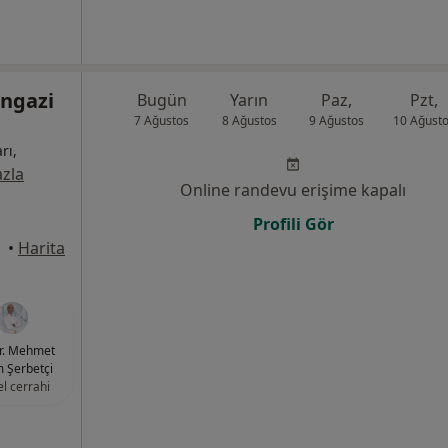
ngazi
Bugün
Yarın
Paz,
Pzt,
7 Ağustos
8 Ağustos
9 Ağustos
10 Ağust
rı,
zla
Online randevu erişime kapalı
Profili Gör
•
Harita
r. Mehmet
 Şerbetçi
l cerrahi