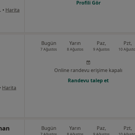
Profili Gör
i No:8, Bandırma
•
Harita
Bugün
Yarın
Paz,
Pzt,
7 Ağustos
8 Ağustos
9 Ağustos
10 Ağust
Online randevu erişime kapalı
Randevu talep et
•
Harita
rhan
Bugün
Yarın
Paz,
Pzt,
7 Ağustos
8 Ağustos
9 Ağustos
10 Ağust