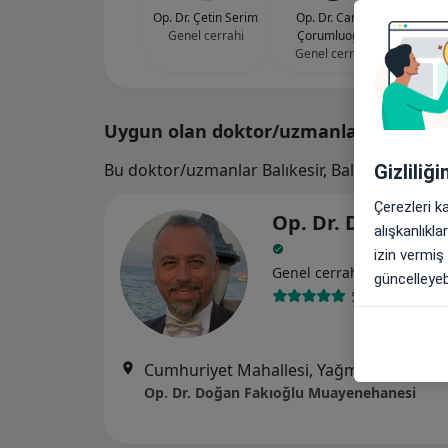
Op. Dr. Çetin Serim
Op. Dr. Caner
Genel cerrahi
Çorumluoğlu
Genel cerrahi
Uygun olan doktor/uzmanlar
Bu doktor/uzmanlar Balıkesir, Balıkesir aram
Gizliliğ
Çerezleri k
Op. Dr. Doğan Fa
alışkanlıkl
izin vermiş
Genel cerrahi
güncelleyebi
59 görüş
Cumhuriyet Mahallesi, Yağmur Sokak, Çamlık Sitesi, C Blok No:12 D:10 Kat:5, Bursa
Op. Dr. Doğan Fakıoğlu Muayenehanesi