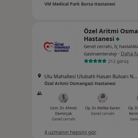
VM Medical Park Bursa Hastanesi
Özel Aritmi Osma
Hastanesi
Genel cerrahi, İç hastalıkla
·
Daha fa
Gastroenteroloji
212 görüş
Ulu Mahallesi Ulubatlı Hasan Bulvarı No:48-62, Osmangazi
Özel Aritmi Osmangazi Hastanesi
Uzm. Dr. Ahmet
Op. Dr. Melike Karen
Op. D
Demirçak
Genel cerrahi
Kerim
Genel cerrahi
Gene
4 uzmanın hepsini gör