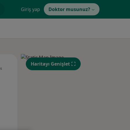
Giriş yap
Doktor musunuz?
Sal,
Çar,
Per,
Haritayı Genişlet
os
11 Ağustos
12 Ağustos
13 Ağustos