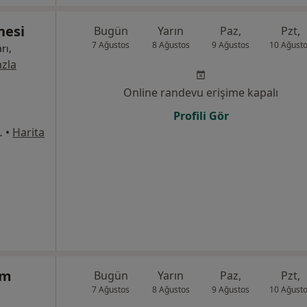
nesi
Bugün
Yarın
Paz,
Pzt,
7 Ağustos
8 Ağustos
9 Ağustos
10 Ağust
rı,
zla
Online randevu erişime kapalı
Profili Gör
ası Karşısı, Osmangazi
•
Harita
ım
Bugün
Yarın
Paz,
Pzt,
7 Ağustos
8 Ağustos
9 Ağustos
10 Ağust