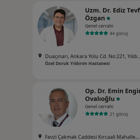
Uzm. Dr. Ediz Tevf
Özgan
Genel cerrahi
44 görüş
Duaçınarı, Ankara Yolu Cd. No
Özel Doruk Yıldırım Hastanesi
Op. Dr. Emin Engi
Ovalıoğlu
Genel cerrahi
21 görüş
Fevzi Çakmak Caddesi Kırcaali Mahallesi No:76 Osmangazi, Bursa