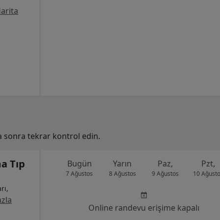
arita
ha sonra tekrar kontrol edin.
a Tıp
Bugün
Yarın
Paz,
Pzt,
7 Ağustos
8 Ağustos
9 Ağustos
10 Ağust
rı,
zla
Online randevu erişime kapalı