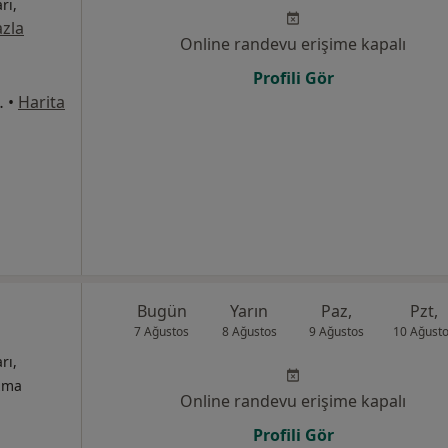
rı,
zla
Online randevu erişime kapalı
Profili Gör
:221, Yıldırım
•
Harita
Bugün
Yarın
Paz,
Pzt,
7 Ağustos
8 Ağustos
9 Ağustos
10 Ağust
rı,
izma
Online randevu erişime kapalı
Profili Gör