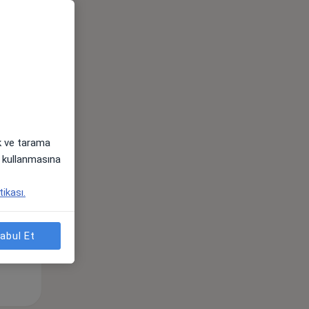
ak ve tarama
Sal,
Çar,
Per,
i) kullanmasına
os
11 Ağustos
12 Ağustos
13 Ağustos
tikası.
abul Et