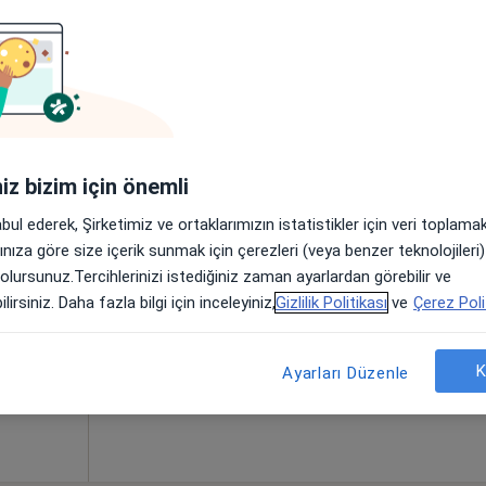
anıza yakın bölgelerde bulunuyor.
iniz bizim için önemli
abul ederek, Şirketimiz ve ortaklarımızın istatistikler için veri toplam
kıoğlu
Bugün
Yarın
Paz,
Pzt,
arınıza göre size içerik sunmak için çerezleri (veya benzer teknolojiler
7 Ağustos
8 Ağustos
9 Ağustos
10 Ağust
 olursunuz.Tercihlerinizi istediğiniz zaman ayarlardan görebilir ve
lirsiniz. Daha fazla bilgi için inceleyiniz,
Gizlilik Politikası
ve
Çerez Poli
Online randevu erişime kapalı
K
Randevu talep et
Ayarları Düzenle
•
Harita