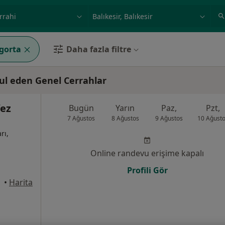
ilgi alanı ve hastalık, isim
örnek: İstanbul
igorta
Daha fazla filtre
bul eden Genel Cerrahlar
fez
Bugün
Yarın
Paz,
Pzt,
7 Ağustos
8 Ağustos
9 Ağustos
10 Ağust
rı,
Online randevu erişime kapalı
Profili Gör
•
Harita