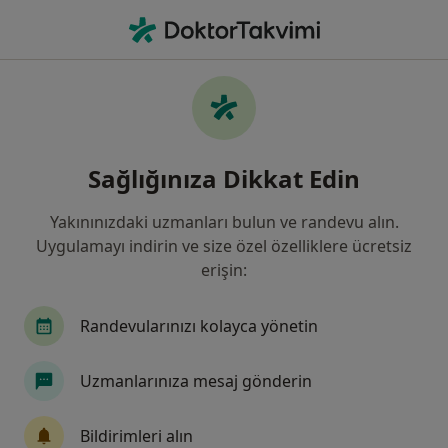
An
Mide Kanseri • Balıkesir, Balıkesir
Filters
• 1
Sigorta
Harita
Mide Kanseri, Balıkesir
Sağlığınıza Dikkat Edin
Yakınınızdaki uzmanları bulun ve randevu alın.
Hangi uzmanlığı aramıştınız?
Uygulamayı indirin ve size özel özelliklere ücretsiz
Genel Cerrahi
İç Hastalıkları
Dermatoloji
erişin:
Randevularınızı kolayca yönetin
Uzmanlarınıza mesaj gönderin
Bildirimleri alın