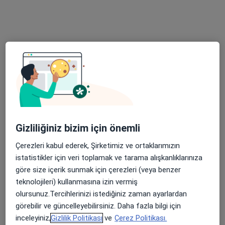
130 görüş
Adres 1
Adres 2
Paşaköy, Bigadiç yolu üzeri, Balıkesir
•
Harita
Balıkesir Üniversitesi Sağlık Uygulama ve Araştırma Hastanesi
Bu uzman ilgili adres için online danışmanlık/takvim sunmuyor.
Randevu talep et
Gizliliğiniz bizim için önemli
Çerezleri kabul ederek, Şirketimiz ve ortaklarımızın
istatistikler için veri toplamak ve tarama alışkanlıklarınıza
göre size içerik sunmak için çerezleri (veya benzer
teknolojileri) kullanmasına izin vermiş
olursunuz.Tercihlerinizi istediğiniz zaman ayarlardan
görebilir ve güncelleyebilirsiniz. Daha fazla bilgi için
inceleyiniz,
Gizlilik Politikası
ve
Çerez Politikası.