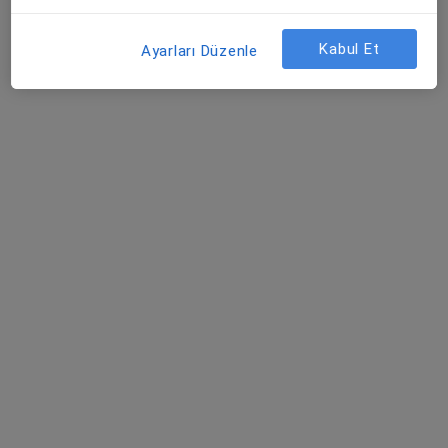
Op. Dr. Çetin Serim
Genel cerrahi
Kabul Et
Ayarları Düzenle
2 görüş
Eroğlan Mahallesi Mehmet Akif Ersoy Caddesi No:1, Edremit
•
Harita
Özel Edremit Körfez Hastanesi
Bu uzman ilgili adres için online danışmanlık/takvim sunmuyor.
Randevu talep et
Op. Dr. Tuğçe Karaçay
Genel cerrahi