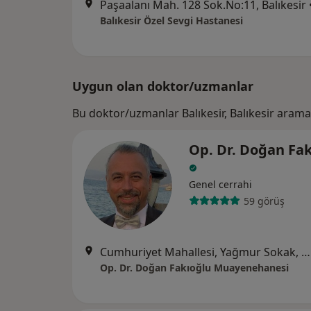
Paşaalanı Mah. 128 Sok.No:11, Balıkesir
Balıkesir Özel Sevgi Hastanesi
Uygun olan doktor/uzmanlar
Bu doktor/uzmanlar Balıkesir, Balıkesir aram
Op. Dr. Doğan Fa
Genel cerrahi
59 görüş
Cumhuriyet Mahallesi, Yağmur Sokak, Çamlık Sitesi, C Blok No:12 D:10 Kat:5, Bursa
Op. Dr. Doğan Fakıoğlu Muayenehanesi