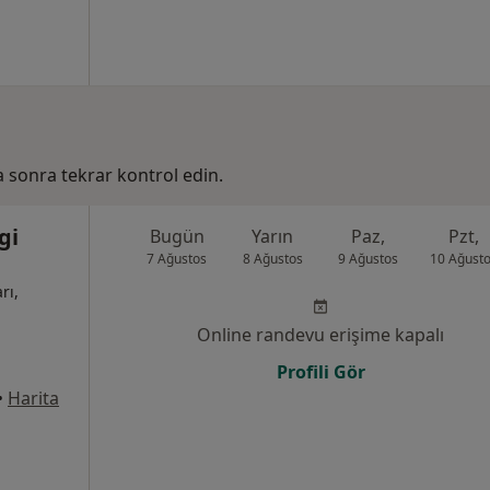
ha sonra tekrar kontrol edin.
gi
Bugün
Yarın
Paz,
Pzt,
7 Ağustos
8 Ağustos
9 Ağustos
10 Ağust
rı,
Online randevu erişime kapalı
Profili Gör
•
Harita