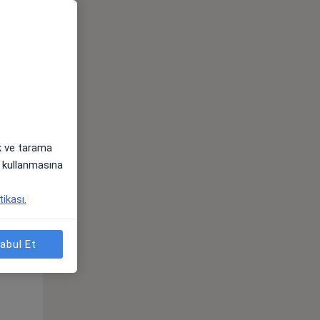
Sal,
Çar,
Per,
os
11 Ağustos
12 Ağustos
13 Ağustos
ak ve tarama
i) kullanmasına
tikası.
Sal,
Çar,
Per,
os
11 Ağustos
12 Ağustos
13 Ağustos
abul Et