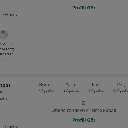
Profili Gör
•
Harita
r. Mehmet
 Şerbetçi
l cerrahi
nesi
Bugün
Yarın
Paz,
Pzt,
7 Ağustos
8 Ağustos
9 Ağustos
10 Ağust
rı,
zla
Online randevu erişime kapalı
Profili Gör
ası Karşısı, Osmangazi
•
Harita