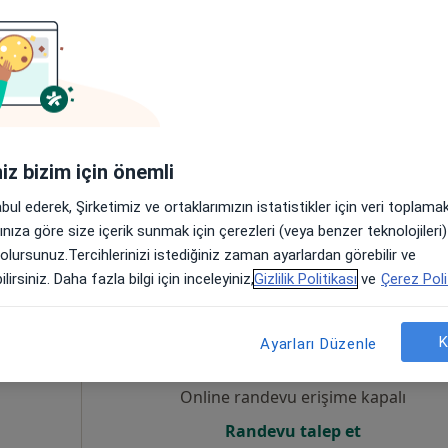
Bugün
Yarın
Paz,
Pzt,
7 Ağustos
8 Ağustos
9 Ağustos
10 Ağust
Online randevu erişime kapalı
Randevu talep et
iniz bizim için önemli
•
Harita
abul ederek, Şirketimiz ve ortaklarımızın istatistikler için veri toplam
arınıza göre size içerik sunmak için çerezleri (veya benzer teknolojiler
 olursunuz.Tercihlerinizi istediğiniz zaman ayarlardan görebilir ve
lirsiniz. Daha fazla bilgi için inceleyiniz,
Gizlilik Politikası
ve
Çerez Poli
rhan
Bugün
Yarın
Paz,
Pzt,
7 Ağustos
8 Ağustos
9 Ağustos
10 Ağust
K
Ayarları Düzenle
Online randevu erişime kapalı
Randevu talep et