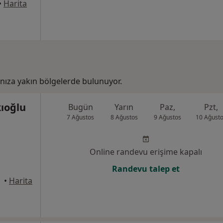
•
Harita
anıza yakın bölgelerde bulunuyor.
kıoğlu
Bugün
Yarın
Paz,
Pzt,
7 Ağustos
8 Ağustos
9 Ağustos
10 Ağust
Online randevu erişime kapalı
Randevu talep et
•
Harita