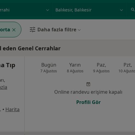
ilgi alanı ve hastalık, isim
örnek: İstanbul
gorta
Daha fazla filtre
ul eden Genel Cerrahlar
a Tıp
Bugün
Yarın
Paz,
Pzt,
7 Ağustos
8 Ağustos
9 Ağustos
10 Ağust
rı,
zla
Online randevu erişime kapalı
Profili Gör
i No:8, Bandırma
•
Harita