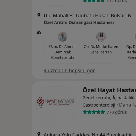
212 görüş
Ulu Mahallesi Ulubatlı Hasan Bulvarı No:48-62, Osmangazi
Özel Aritmi Osmangazi Hastanesi
Uzm. Dr. Ahmet
Op. Dr. Melike Karen
Op. D
Demirçak
Genel cerrahi
Kerim
Genel cerrahi
Gene
4 uzmanın hepsini gör
Özel Hayat Hasta
Genel cerrahi, İç hastalıkla
·
Daha fa
Gastroenteroloji
770 görüş
Ankara Yolu Caddesi No:44 Büyükşehir Belediye Bin