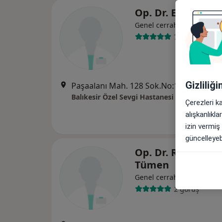
Op. Dr. Erol Önal
Genel cerrahi
7 görüş
Gizliliğ
Paşaalanı Mah. 128 Sok.No:11, Balıkesir
Balıkesir Özel Sevgi Hastanesi
Çerezleri k
alışkanlıkl
izin vermiş
güncelleyebi
Op. Dr. Ragıp Bu
Tümen
Genel cerrahi
2 görüş