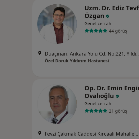
Uzm. Dr. Ediz Tevf
Özgan
Genel cerrahi
44 görüş
Duaçınarı, Ankara Yolu Cd. No
Özel Doruk Yıldırım Hastanesi
Op. Dr. Emin Engi
Ovalıoğlu
Genel cerrahi
21 görüş
Fevzi Çakmak Caddesi Kırcaali Mahallesi No:76 Osmangazi, Bursa