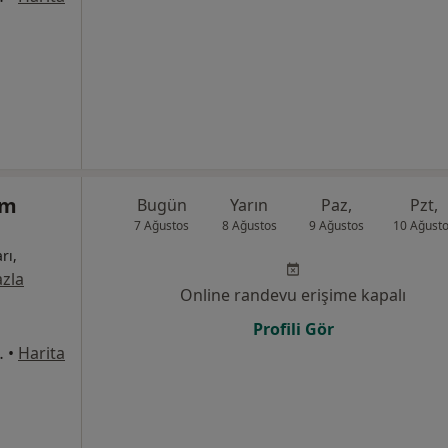
ım
Bugün
Yarın
Paz,
Pzt,
7 Ağustos
8 Ağustos
9 Ağustos
10 Ağust
rı,
zla
Online randevu erişime kapalı
Profili Gör
:221, Yıldırım
•
Harita