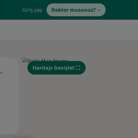
Giriş yap
Doktor musunuz?
Sal,
Çar,
Per,
Haritayı Genişlet
os
11 Ağustos
12 Ağustos
13 Ağustos