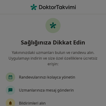
An
Kulak Burun Boğaz • Balıkesir, Balıkesir
Filters
Sigorta:
Ergo Sigorta
Balıkesir bölgesinde Ergo Sigorta kabul
Sağlığınıza Dikkat Edin
eden Kulak Burun Boğaz Doktorları
Yakınınızdaki uzmanları bulun ve randevu alın.
Uygulamayı indirin ve size özel özelliklere ücretsiz
erişin:
Randevularınızı kolayca yönetin
Uzmanlarınıza mesaj gönderin
Balıkesir Özel Sevgi Hastanesi
·
Daha fazla
Kulak burun boğaz, İç hastalıkları, Kardiyoloji
Bildirimleri alın
163 görüş