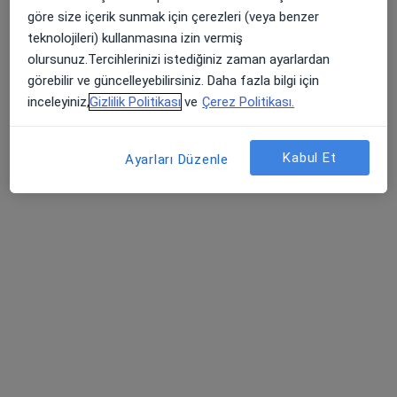
Bu uzman ilgili adres için online danışmanlık/takvim sunmuyor.
göre size içerik sunmak için çerezleri (veya benzer
teknolojileri) kullanmasına izin vermiş
Randevu talep et
olursunuz.Tercihlerinizi istediğiniz zaman ayarlardan
görebilir ve güncelleyebilirsiniz. Daha fazla bilgi için
inceleyiniz,
Gizlilik Politikası
ve
Çerez Politikası.
Kabul Et
Ayarları Düzenle
Op. Dr. Nizamettin Cengiz
Kulak burun boğaz
Paşaalanı Mah. 128 Sok.No:11, Balıkesir
•
Harita
Balıkesir Özel Sevgi Hastanesi
Bu uzman ilgili adres için online danışmanlık/takvim sunmuyor.