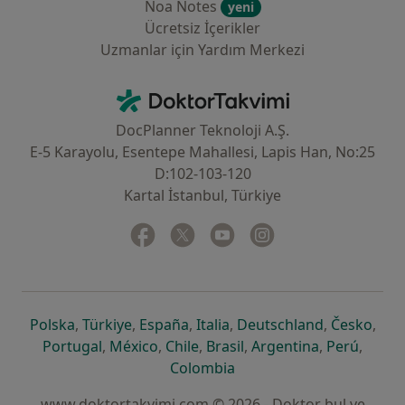
Noa Notes
yeni
Ücretsiz İçerikler
Uzmanlar için Yardım Merkezi
İletişim
DoktorTakvimi - Ana Sayfa
DocPlanner Teknoloji A.Ş.
E-5 Karayolu, Esentepe Mahallesi, Lapis Han, No:25
D:102-103-120
Kartal İstanbul, Türkiye
Facebook
yeni bir sekmede açılır
Twitter
yeni bir sekmede açılır
Youtube
yeni bir sekmede açılır
Instagram
yeni bir sekmede aç
yeni bir sekmede açılır
yeni bir sekmede açılır
yeni bir sekmede açılır
yeni bir sekmede açılır
yeni bir sek
yeni 
Polska
,
Türkiye
,
España
,
Italia
,
Deutschland
,
Česko
,
yeni bir sekmede açılır
yeni bir sekmede açılır
yeni bir sekmede açılır
yeni bir sekmede açılır
yeni bir sekm
yeni bi
Portugal
,
México
,
Chile
,
Brasil
,
Argentina
,
Perú
,
yeni bir sekmede açılır
Colombia
www.doktortakvimi.com © 2026 - Doktor bul ve