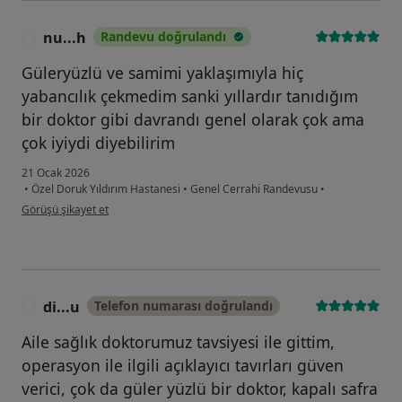
nu...h
Randevu doğrulandı
N
Güleryüzlü ve samimi yaklaşımıyla hiç
yabancılık çekmedim sanki yıllardır tanıdığım
bir doktor gibi davrandı genel olarak çok ama
çok iyiydi diyebilirim
21 Ocak 2026
•
Özel Doruk Yıldırım Hastanesi
•
Genel Cerrahi Randevusu
•
kullanıcının görüşüne göre nu...h
Görüşü şikayet et
di...u
Telefon numarası doğrulandı
D
Aile sağlık doktorumuz tavsiyesi ile gittim,
operasyon ile ilgili açıklayıcı tavırları güven
verici, çok da güler yüzlü bir doktor, kapalı safra