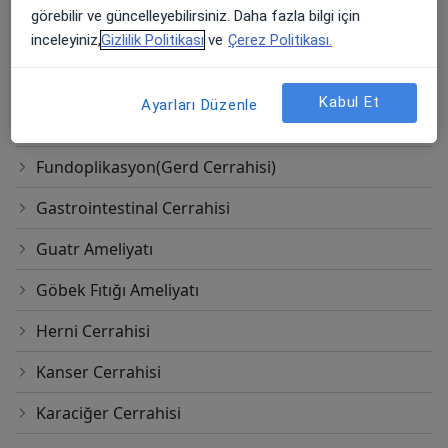
Endokrin Cerrahisi
görebilir ve güncelleyebilirsiniz. Daha fazla bilgi için
inceleyiniz,
Gizlilik Politikası
ve
Çerez Politikası.
Frozen Biyopsi
Fundoplikasyon
Kabul Et
Ayarları Düzenle
Fundoplikasyon - Laparoskopik Cerrahi
Fundoplikasyon(Gerd Cerrahisi)
Gastrointestinal Cerrahisi
Guatr Ameliyatı
Göbek Fıtığı Ameliyatı
Herni Cerrahisi
Kanser Cerrahisi
Karaciğer Cerrahisi