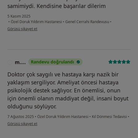
samimiydi. Kendisine başarılar dilerim
5 Kasım 2025
•
Özel Doruk Yıldırım Hastanesi
•
Genel Cerrahi Randevusu
•
kullanıcının görüşüne göre f.....
Görüşü şikayet et
m....
Randevu doğrulandı
M
Doktor çok saygılı ve hastaya karşı nazik bir
yaklaşım sergiliyor. Ameliyat öncesi hastaya
psikolojik destek sağlıyor. En önemlisi, onun
için önemli olanın maddiyat değil, insani boyut
olduğunu söylüyor.
7 Ağustos 2025
•
Özel Doruk Yıldırım Hastanesi
•
Kıl Dönmesi Tedavisi
•
kullanıcının görüşüne göre m....
Görüşü şikayet et