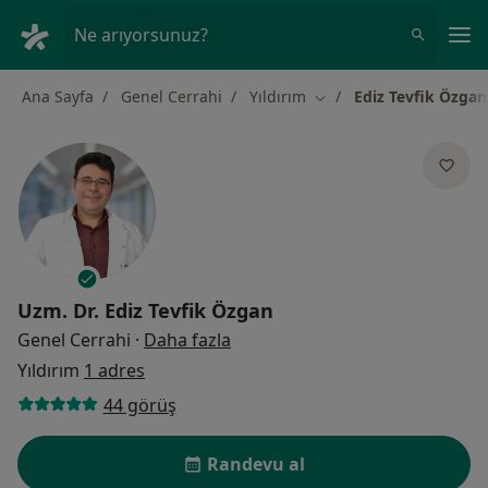
An
Ne arıyorsunuz?
Ana Sayfa
Genel Cerrahi
Yıldırım
Ediz Tevfik Özgan
Şehir değiştir
Uzm. Dr.
Ediz Tevfik Özgan
uzmanliklar hakkinda
Genel Cerrahi
·
Daha fazla
Yıldırım
1 adres
44 görüş
Randevu al