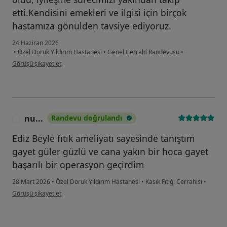
etti.Kendisini emekleri ve ilgisi için birçok
hastamıza gönülden tavsiye ediyoruz.
24 Haziran 2026
•
Özel Doruk Yıldırım Hastanesi
•
Genel Cerrahi Randevusu
•
kullanıcının görüşüne göre ay...n
Görüşü şikayet et
nu...
Randevu doğrulandı
N
Ediz Beyle fıtık ameliyatı sayesinde tanıştım
gayet güler güzlü ve cana yakın bir hoca gayet
başarılı bir operasyon geçirdim
28 Mart 2026
•
Özel Doruk Yıldırım Hastanesi
•
Kasık Fıtığı Cerrahisi
•
kullanıcının görüşüne göre nu...
Görüşü şikayet et