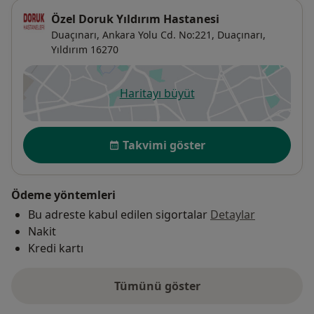
Özel Doruk Yıldırım Hastanesi
Duaçınarı, Ankara Yolu Cd. No:221,
Duaçınarı,
Yıldırım
16270
Haritayı büyüt
yeni bir sekmede açılır
Uygunluk
Takvimi göster
Ödeme yöntemleri
Bu adreste kabul edilen sigortalar
Detaylar
Nakit
Kredi kartı
Tümünü göster
adres hakkında