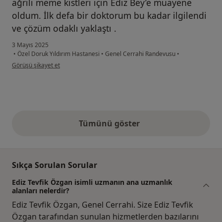
ağrılı meme kistleri için Ediz Bey’e muayene
oldum. İlk defa bir doktorum bu kadar ilgilendi
ve çözüm odaklı yaklaştı .
3 Mayıs 2025
•
Özel Doruk Yıldırım Hastanesi
•
Genel Cerrahi Randevusu
•
kullanıcının görüşüne göre di...m
Görüşü şikayet et
Tümünü göster
yukarıdaki görüşler
Sıkça Sorulan Sorular
Ediz Tevfik Özgan isimli uzmanın ana uzmanlık
alanları nelerdir?
Ediz Tevfik Özgan, Genel Cerrahi. Size Ediz Tevfik
Özgan tarafından sunulan hizmetlerden bazılarını