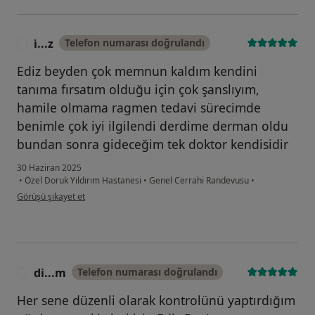
i̇...z
Telefon numarası doğrulandı
I
Ediz beyden çok memnun kaldım kendini
tanıma fırsatım olduğu için çok şanslıyım,
hamile olmama ragmen tedavi sürecimde
benimle çok iyi ilgilendi derdime derman oldu
bundan sonra gideceğim tek doktor kendisidir
30 Haziran 2025
•
Özel Doruk Yıldırım Hastanesi
•
Genel Cerrahi Randevusu
•
kullanıcının görüşüne göre i̇...z
Görüşü şikayet et
di...m
Telefon numarası doğrulandı
D
Her sene düzenli olarak kontrolünü yaptırdığım