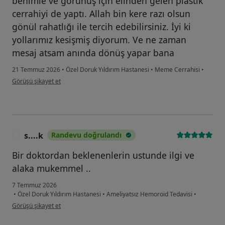
benimle ve görünüş için elinden gelen plastik
cerrahiyi de yaptı. Allah bin kere razı olsun
gönül rahatlığı ile tercih edebilirsiniz. İyi ki
yollarımız kesişmiş diyorum. Ve ne zaman
mesaj atsam anında dönüş yapar bana
21 Temmuz 2026
•
Özel Doruk Yıldırım Hastanesi
•
Meme Cerrahisi
•
kullanıcının görüşüne göre b....
Görüşü şikayet et
s....k
Randevu doğrulandı
S
Bir doktordan beklenenlerin ustunde ilgi ve
alaka mukemmel ..
7 Temmuz 2026
•
Özel Doruk Yıldırım Hastanesi
•
Ameliyatsız Hemoroid Tedavisi
•
kullanıcının görüşüne göre s....k
Görüşü şikayet et