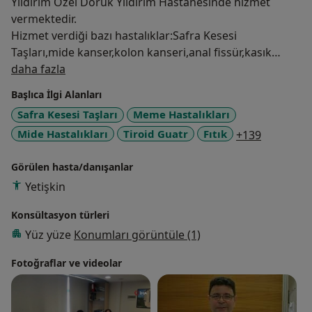
Yıldırım Özel Doruk Yıldırım Hastanesinde hizmet
vermektedir.
Hizmet verdiği bazı hastalıklar:Safra Kesesi
Taşları,mide kanser,kolon kanseri,anal fissür,kasık
Hakkımda
fıtığı,apandisit,tiroid hastalıkları gibidir.
daha fazla
Başlıca İlgi Alanları
Safra Kesesi Taşları
Meme Hastalıkları
a11y_sr_
Mide Hastalıkları
Tiroid Guatr
Fıtık
+139
Görülen hasta/danışanlar
Yetişkin
Konsültasyon türleri
Yüz yüze
Konumları görüntüle (1)
Fotoğraflar ve videolar