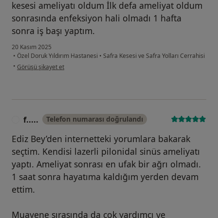
kesesi ameliyatı oldum İlk defa ameliyat oldum
sonrasında enfeksiyon hali olmadı 1 hafta
sonra iş başı yaptım.
20 Kasım 2025
•
Özel Doruk Yıldırım Hastanesi
•
Safra Kesesi ve Safra Yolları Cerrahisi
kullanıcının görüşüne göre di...u
•
Görüşü şikayet et
f.....
Telefon numarası doğrulandı
F
Ediz Bey’den internetteki yorumlara bakarak
seçtim. Kendisi lazerli pilonidal sinüs ameliyatı
yaptı. Ameliyat sonrası en ufak bir ağrı olmadı.
1 saat sonra hayatıma kaldığım yerden devam
ettim.
Muayene sırasında da çok yardımcı ve