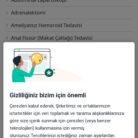
Abdominal Laparoskopi
Adrenalektomi
Ameliyatsız Hemoroid Tedavisi
Anal Fissür (Makat Çatlağı) Tedavisi
Anorektal Bölge Cerrahisi
Apandisit Alınması
Apendektomi
Apse Insizyonu Ve Drenajı
Gizliliğiniz bizim için önemli
Batık Tırnak Tedavisi
Çerezleri kabul ederek, Şirketimiz ve ortaklarımızın
Bağırsak Kanseri Ameliyatı
istatistikler için veri toplamak ve tarama alışkanlıklarınıza
göre size içerik sunmak için çerezleri (veya benzer
Dikişsiz Hemoroid Cerrahisi
teknolojileri) kullanmasına izin vermiş
olursunuz.Tercihlerinizi istediğiniz zaman ayarlardan