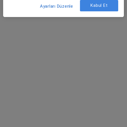
Doç. Dr. Volkan Tümay
Kabul Et
Ayarları Düzenle
Genel cerrahi
22 görüş
Konak, Lefkoşe Cd. No: 22, Bursa
•
Harita
Özel Doruk Nilüfer Hastanesi
Bu uzman ilgili adres için online danışmanlık/takvim sunmuyor.
Randevu talep et
Prof. Dr. Hüseyin Ayhan Kayaoğlu
Genel cerrahi