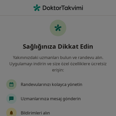
An
Tiroid Guatr • Türkiye, Bursa
Filters
• 1
Sigorta
Harita
Tiroid Guatr, Bursa
Sağlığınıza Dikkat Edin
Yakınınızdaki uzmanları bulun ve randevu alın.
Hangi uzmanlığı aramıştınız?
Uygulamayı indirin ve size özel özelliklere ücretsiz
Genel Cerrahi
İç Hastalıkları
Kulak Burun
erişin:
Randevularınızı kolayca yönetin
Uzmanlarınıza mesaj gönderin
Bildirimleri alın