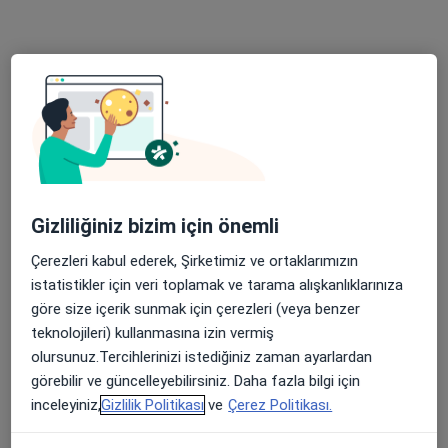
59 görüş
Adres 1
Adres 2
Cumhuriyet Mahallesi, Yağmur Sokak, Çamlık Sitesi, C Blok No:12 D:10 Kat:5, Bursa
•
Harita
Op. Dr. Doğan Fakıoğlu Muayenehanesi
Bu uzman ilgili adres için online danışmanlık/takvim sunmuyor.
Gizliliğiniz bizim için önemli
Randevu talep et
Çerezleri kabul ederek, Şirketimiz ve ortaklarımızın
istatistikler için veri toplamak ve tarama alışkanlıklarınıza
göre size içerik sunmak için çerezleri (veya benzer
teknolojileri) kullanmasına izin vermiş
olursunuz.Tercihlerinizi istediğiniz zaman ayarlardan
görebilir ve güncelleyebilirsiniz. Daha fazla bilgi için
inceleyiniz,
Gizlilik Politikası
ve
Çerez Politikası.