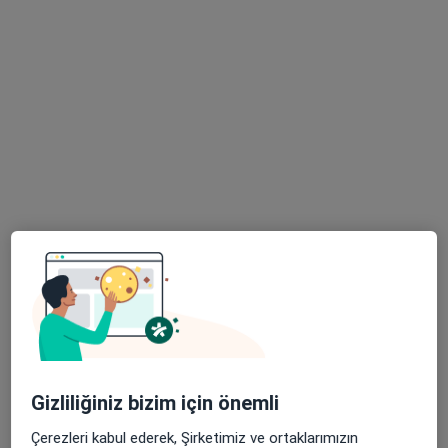
Randevu talep et
Uzm. Dr. Ediz Tevfik Özgan
Genel cerrahi
44 görüş
Duaçınarı, Ankara Yolu Cd. No:221, Yıldırım
•
Harita
Özel Doruk Yıldırım Hastanesi
Gizliliğiniz bizim için önemli
Bu uzman ilgili adres için online danışmanlık/takvim sunmuyor.
Çerezleri kabul ederek, Şirketimiz ve ortaklarımızın
Randevu talep et