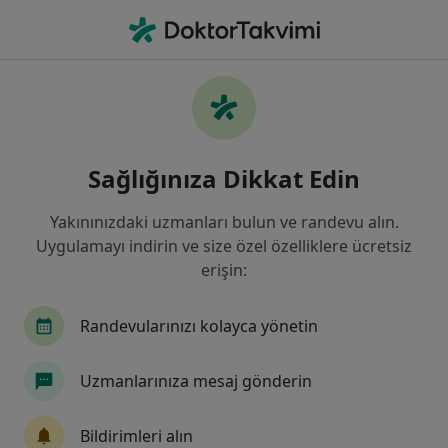
An
Siğiller • Türkiye, Bursa
Filters
• 1
Sigorta
Harita
Siğiller, Bursa
Sağlığınıza Dikkat Edin
Yakınınızdaki uzmanları bulun ve randevu alın.
Hangi uzmanlığı aramıştınız?
Uygulamayı indirin ve size özel özelliklere ücretsiz
Dermatoloji
Genel Cerrahi
erişin:
İç Hastalıkları
Randevularınızı kolayca yönetin
Çocuk Sağlığı Ve Hastalıkları
Uzmanlarınıza mesaj gönderin
Ortopedi Ve Travmatoloji
Bildirimleri alın