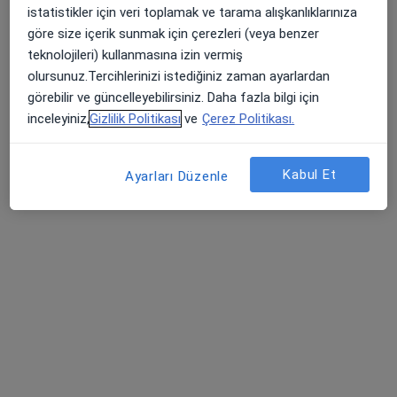
istatistikler için veri toplamak ve tarama alışkanlıklarınıza
göre size içerik sunmak için çerezleri (veya benzer
teknolojileri) kullanmasına izin vermiş
olursunuz.Tercihlerinizi istediğiniz zaman ayarlardan
görebilir ve güncelleyebilirsiniz. Daha fazla bilgi için
inceleyiniz,
Gizlilik Politikası
ve
Çerez Politikası.
Kabul Et
Ayarları Düzenle
Uzm. Dr. Rabia Erçoban
Dermatoloji
Ulu Mahallesi Ulubatlı Hasan Bulvarı No:48-62, Osmangazi
•
Harita
Özel Aritmi Osmangazi Hastanesi
Bu uzman ilgili adres için online danışmanlık/takvim sunmuyor.
Randevu talep et