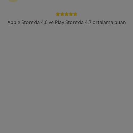
Tümünü göster
Apple Store’da 4,6 ve Play Store’da 4,7 ortalama puan
Op. Dr. Doğan Fakıoğlu
Genel cerrahi
59 görüş
Adres 1
Adres 2
Cumhuriyet Mahallesi, Yağmur Sokak, Çamlık Sitesi, C Blok No:12 D:10 Kat:5, Bursa
•
Harita
Op. Dr. Doğan Fakıoğlu Muayenehanesi