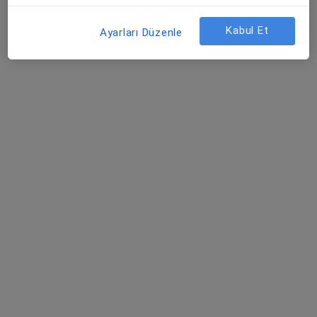
Özel Güney Adana Hastanesi
Bu kurumda online uygunluğu bulunan bir doktor veya uzman bulunamadı
Kabul Et
Ayarları Düzenle
Profili Gör
Uygun olan doktor/uzmanlar
Bu doktor/uzmanlar Adana, Adana aramanıza yakın
bölgelerde bulunuyor.
Op. Dr. Doğan Erkal