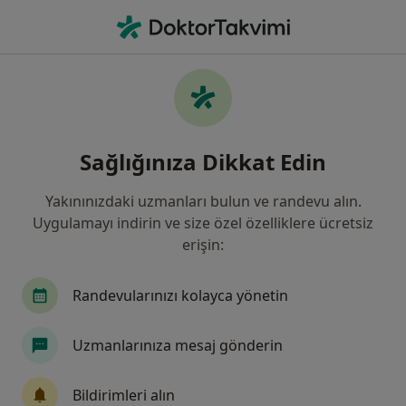
An
Genel Cerrahi • Adana, Adana
Filters
Sigorta:
Inter Partner Assista
Adana bölgesinde Inter Partner Assistance
Sağlığınıza Dikkat Edin
kabul eden Genel Cerrahlar
Yakınınızdaki uzmanları bulun ve randevu alın.
Uygulamayı indirin ve size özel özelliklere ücretsiz
erişin:
Randevularınızı kolayca yönetin
Uzmanlarınıza mesaj gönderin
Op. Dr. İlker Sönmez
Genel cerrahi
Bildirimleri alın
53 görüş