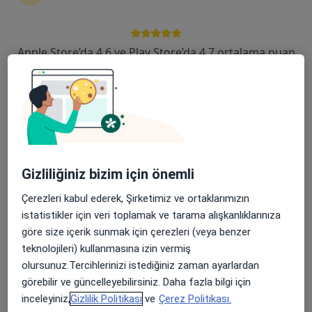
Gazipaşa Bulvarı Karadayı apt, D:K:3 D:3, Adana
•
Harita
İlker Sönmez Cerrahi Kliniği
Apple Store’da 4,6 ve Play Store’da 4,7 ortalama puan
Bu uzman ilgili adres için online danışmanlık/takvim sunmuyor.
Randevu talep et
Gizliliğiniz bizim için önemli
Çerezleri kabul ederek, Şirketimiz ve ortaklarımızın
istatistikler için veri toplamak ve tarama alışkanlıklarınıza
göre size içerik sunmak için çerezleri (veya benzer
Özel Güney Adana Hastanesi
teknolojileri) kullanmasına izin vermiş
·
Daha fazla
Genel cerrahi, İç hastalıkları, Gastroenteroloji
olursunuz.Tercihlerinizi istediğiniz zaman ayarlardan
10 görüş
görebilir ve güncelleyebilirsiniz. Daha fazla bilgi için
inceleyiniz,
Gizlilik Politikası
ve
Çerez Politikası.
Dağlıoğlu Mahallesi 14204. Sokak No:10, Seyhan
•
Harita