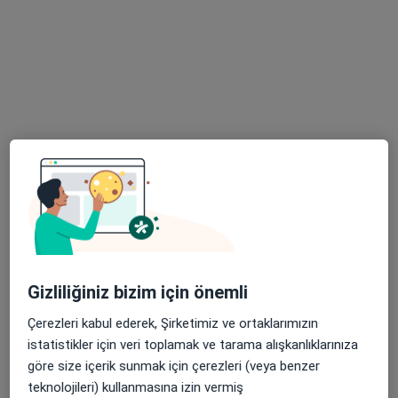
Medline Adana Hastanesi
Bu uzman ilgili adres için online danışmanlık/takvim sunmuyor.
Randevu talep et
Doç. Dr. Kuntay Kaplan
Gizliliğiniz bizim için önemli
Genel cerrahi, Gastroenteroloji cerrahisi
Çerezleri kabul ederek, Şirketimiz ve ortaklarımızın
Ziyapaşa Mahallesi 67055. Sokak No:1, Seyhan
•
Harita
istatistikler için veri toplamak ve tarama alışkanlıklarınıza
Özel Adana Ortadoğu Hastanesi
göre size içerik sunmak için çerezleri (veya benzer
Bu uzman ilgili adres için online danışmanlık/takvim sunmuyor.
teknolojileri) kullanmasına izin vermiş