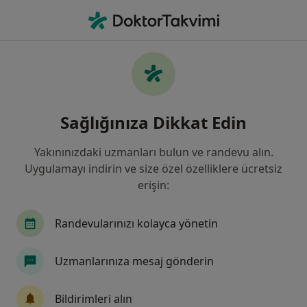
An
Genel Cerrahi • Adana, Adana
Filters
Sigorta:
Eureko Sigorta
Adana bölgesinde Eureko Sigorta kabul
Sağlığınıza Dikkat Edin
eden Genel Cerrahlar
Yakınınızdaki uzmanları bulun ve randevu alın.
Uygulamayı indirin ve size özel özelliklere ücretsiz
erişin:
Randevularınızı kolayca yönetin
Uzmanlarınıza mesaj gönderin
Doç. Dr. Nazmi Özer
Genel cerrahi
Bildirimleri alın
36 görüş