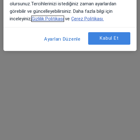
olursunuz.Tercihlerinizi istediğiniz zaman ayarlardan
Randevu talep et
görebilir ve güncelleyebilirsiniz. Daha fazla bilgi için
inceleyiniz,
Gizlilik Politikası
ve
Çerez Politikası.
Kabul Et
Ayarları Düzenle
Op. Dr. Metin Altınkaya
Genel cerrahi
5 görüş
Ziyapaşa Mahallesi 67055. Sokak No:1, Seyhan
•
Harita
Özel Adana Ortadoğu Hastanesi
Bu uzman ilgili adres için online danışmanlık/takvim sunmuyor.
Randevu talep et