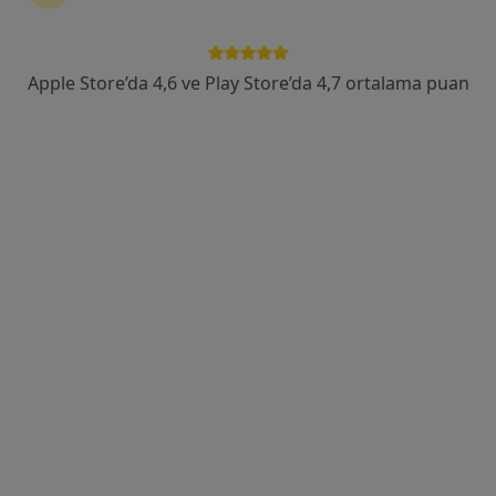
Atatürk Caddesi Büyükşehir Belediye Karşısı No:23, Adana
•
Harita
Medical Park Adana
Apple Store’da 4,6 ve Play Store’da 4,7 ortalama puan
Bu uzman ilgili adres için online danışmanlık/takvim sunmuyor.
Randevu talep et
Op. Dr. Onur Bora Aslan
Genel cerrahi
38 görüş
Belediye Evleri Mahallesi, Turgut Özal Bulvarı No: 234, Çukurova
•
Harita