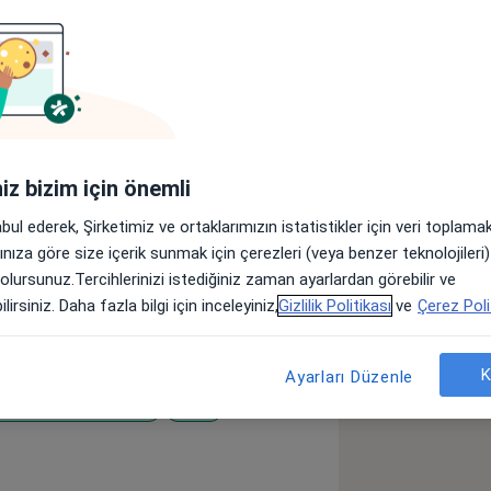
r
Sigortalar
Görüşler (31)
lar
iniz bizim için önemli
ermekteyim. ilk orta ve lise eğitimimi
abul ederek, Şirketimiz ve ortaklarımızın istatistikler için veri toplam
sin Üniversitesi Tıp Fakültesini
arınıza göre size içerik sunmak için çerezleri (veya benzer teknolojiler
 Numune Eğitim ve Araştırma
 olursunuz.Tercihlerinizi istediğiniz zaman ayarlardan görebilir ve
. Mecburi hizmetimi tamamladıktan
lirsiniz. Daha fazla bilgi için inceleyiniz,
Gizlilik Politikası
ve
Çerez Poli
ersitesinde yüksek ihtisasımı
rada karaciğer nakli konusunda
bilme sertifikası aldım.Ayrıca
K
Ayarları Düzenle
lojik cerrahi) ve obezite cerrahisi
Meme Hastalıkları
Fıtık
le obezite cerrahisinde RNY gastrik
erek tecrübelerimi arttırdım. Mecburi
an Üniversitesi Eğitim ve Araştırma