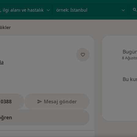
ilgi alanı ve hastalık, isim
örnek: İstanbul
ökler
r
Bugü
8 Ağusto
uzmanliklar hakkinda
la
Bu ku
 0388
Mesaj gönder
öğren