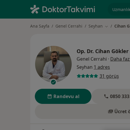
Uzmanlık, 
Ana Sayfa
Genel Cerrahi
Seyhan
Cihan G
Şehir değişti
Op. Dr.
Cihan Gökler
Genel Cerrahi
·
Daha faz
Seyhan
1 adres
31 görüş
Randevu al
0850 333
Ücret 