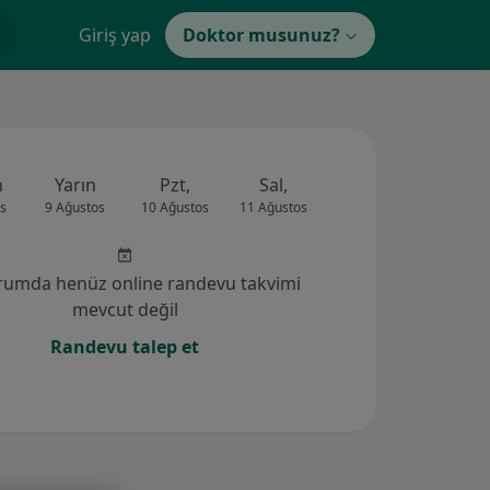
Giriş yap
Doktor musunuz?
n
Yarın
Pzt,
Sal,
Çar,
Per,
s
9 Ağustos
10 Ağustos
11 Ağustos
12 Ağustos
13 Ağus
rumda henüz online randevu takvimi
mevcut değil
Randevu talep et