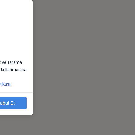
ak ve tarama
i) kullanmasına
tikası.
abul Et