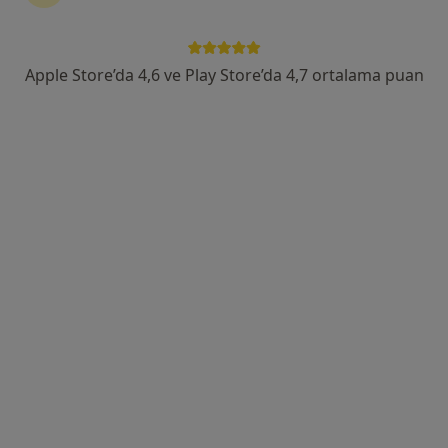
Mustafa Kemal Paşa Bulvarı No: 15, Seyhan
•
Harita
Medical Park Seyhan Hastanesi
Bu uzman ilgili adres için online danışmanlık/takvim sunmuyor.
Apple Store’da 4,6 ve Play Store’da 4,7 ortalama puan
Randevu talep et
Doç. Dr. Nazmi Özer
Genel cerrahi
36 görüş
Atatürk Caddesi Büyükşehir Belediye Karşısı No:23, Adana
•
Harita
Medical Park Adana