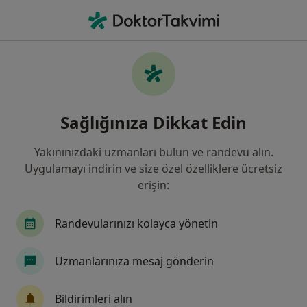
An
Genel Cerrahi • Sarıçam, Adana
Filters
Sigorta
Harita
Sarıçam, Genel Cerrahi
Sağlığınıza Dikkat Edin
Yakınınızdaki uzmanları bulun ve randevu alın.
Uygulamayı indirin ve size özel özelliklere ücretsiz
erişin:
Randevularınızı kolayca yönetin
Op. Dr. Cihan Gökler
Uzmanlarınıza mesaj gönderin
Genel cerrahi
31 görüş
Bildirimleri alın