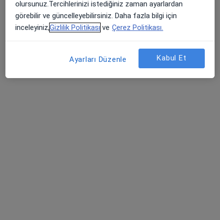
olursunuz.Tercihlerinizi istediğiniz zaman ayarlardan
görebilir ve güncelleyebilirsiniz. Daha fazla bilgi için
inceleyiniz,
Gizlilik Politikası
ve
Çerez Politikası.
Kabul Et
Ayarları Düzenle
Doç. Dr. Kuntay Kaplan
Genel cerrahi, Gastroenteroloji cerrahisi
Ziyapaşa Mahallesi 67055. Sokak No:1, Seyhan
•
Harita
Özel Adana Ortadoğu Hastanesi
Bu uzman ilgili adres için online danışmanlık/takvim sunmuyor.
Randevu talep et