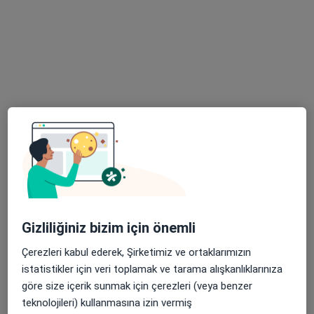
Randevu talep et
Prof. Dr. Ahmet Şeker
Genel cerrahi, Gastroenteroloji cerrahisi
19 görüş
Gizliliğiniz bizim için önemli
Hurmalı Mah. Kurtuluş Cd. Central Plaza No:39 Kat 5 Daire:54, Seyhan
•
Harita
Çerezleri kabul ederek, Şirketimiz ve ortaklarımızın
Prof. Dr. Ahmet Şeker Muayenehanesi
istatistikler için veri toplamak ve tarama alışkanlıklarınıza
Bu uzman ilgili adres için online danışmanlık/takvim sunmuyor.
göre size içerik sunmak için çerezleri (veya benzer
teknolojileri) kullanmasına izin vermiş
Randevu talep et