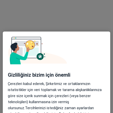
Uzm. Dr. Serbest Çen
Uzm. Dr. Ferat Elik
Uzm. Dr. Kazım
Çocuk sağlığı ve
Çocuk sağlığı ve
Şehmusoğlu
hastalıkları
hastalıkları
Çocuk sağlığı ve
hastalıkları
4 uzmanın hepsini gör
Bu kurumda online uygunluğu bulunan bir doktor veya uzman bulunamadı
Profili Gör
Gizliliğiniz bizim için önemli
Çerezleri kabul ederek, Şirketimiz ve ortaklarımızın
istatistikler için veri toplamak ve tarama alışkanlıklarınıza
göre size içerik sunmak için çerezleri (veya benzer
teknolojileri) kullanmasına izin vermiş
olursunuz.Tercihlerinizi istediğiniz zaman ayarlardan