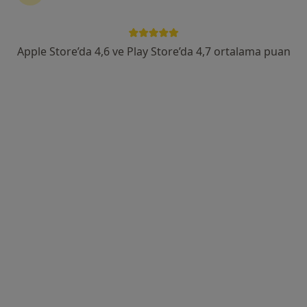
Fırat Mah.595 Sok. No :4, Kayapınar
•
Harita
Dünyapark Hospital
Apple Store’da 4,6 ve Play Store’da 4,7 ortalama puan
Bu uzman ilgili adres için online danışmanlık/takvim sunmuyor.
Randevu talep et
Uzm. Dr. Yeliz Kutat
Çocuk sağlığı ve hastalıkları
7 görüş
Fırat Mah.595 Sok. No :4, Kayapınar
•
Harita