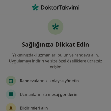
An
Çocuk Sağlığı Ve Hastalıkları • Yenişehir, Diyarbakır, Diyarbakır
Filters
Sigorta
Harita
Çocuk Sağlığı Ve Hastalıkları, Yenişehir,
Sağlığınıza Dikkat Edin
Diyarbakır
Yakınınızdaki uzmanları bulun ve randevu alın.
Uygulamayı indirin ve size özel özelliklere ücretsiz
erişin:
Randevularınızı kolayca yönetin
Uzmanlarınıza mesaj gönderin
Uzm. Dr. Ali Aybar
Çocuk sağlığı ve hastalıkları
Bildirimleri alın
7 görüş