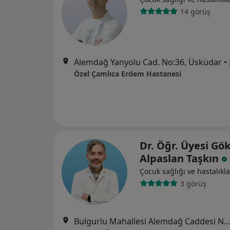
14 görüş
Alemdağ Yanyolu Cad. No:36, Üsküdar
•
Özel Çamlıca Erdem Hastanesi
Dr. Öğr. Üyesi G
Alpaslan Taşkın
Çocuk sağlığı ve hastalıkla
3 görüş
Bulgurlu Mahallesi Alemdağ Caddesi No:100, Üsk