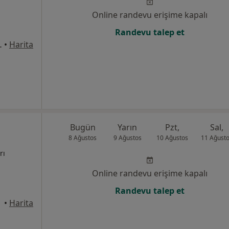
Online randevu erişime kapalı
Randevu talep et
rkezi Karşısı), Esenler
•
Harita
Bugün
Yarın
Pzt,
Sal,
8 Ağustos
9 Ağustos
10 Ağustos
11 Ağust
rı
Online randevu erişime kapalı
Randevu talep et
•
Harita