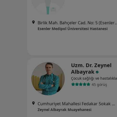
Birlik Mah. Bahçeler Cad. No: 5 (Esenler Kültür Me
Esenler Medipol Üniversitesi Hastanesi
Uzm. Dr. Zeynel
Albayrak
Çocuk sağlığı ve hastalıkla
45 görüş
Cumhuriyet Mahallesi Fedakar Sokak No:13/4 Blok Opal Demir Romance Sitesi, İstanbul
Zeynel Albayrak Muayehanesi