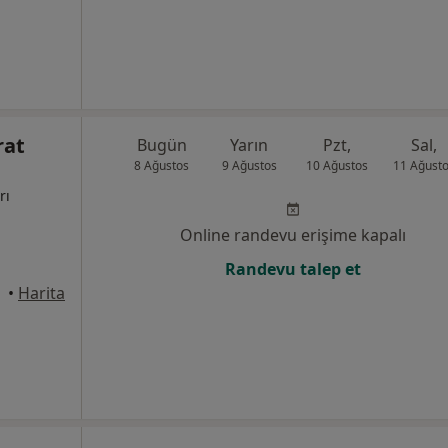
rat
Bugün
Yarın
Pzt,
Sal,
8 Ağustos
9 Ağustos
10 Ağustos
11 Ağust
rı
Online randevu erişime kapalı
Randevu talep et
üdar
•
Harita