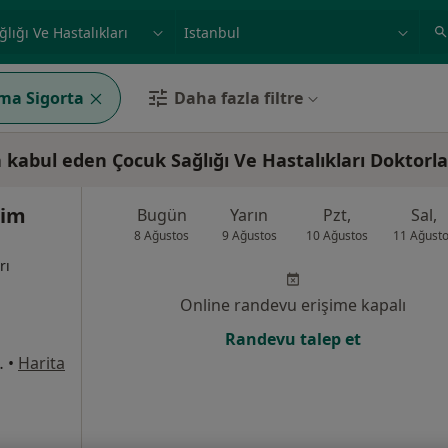
ilgi alanı ve hastalık, isim
örnek: İstanbul
ma Sigorta
Daha fazla filtre
kabul eden Çocuk Sağlığı Ve Hastalıkları Doktorla
şim
Bugün
Yarın
Pzt,
Sal,
8 Ağustos
9 Ağustos
10 Ağustos
11 Ağust
rı
Online randevu erişime kapalı
Randevu talep et
rkezi Karşısı), Esenler
•
Harita