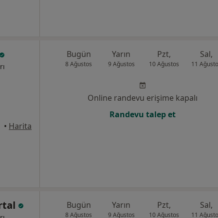
Bugün
Yarın
Pzt,
Sal,
8 Ağustos
9 Ağustos
10 Ağustos
11 Ağust
rı
Online randevu erişime kapalı
Randevu talep et
•
Harita
rtal
Bugün
Yarın
Pzt,
Sal,
8 Ağustos
9 Ağustos
10 Ağustos
11 Ağust
rı