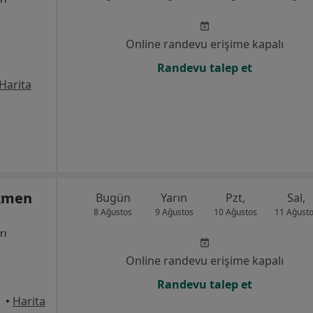
Online randevu erişime kapalı
Randevu talep et
Harita
ökmen
Bugün
Yarın
Pzt,
Sal,
8 Ağustos
9 Ağustos
10 Ağustos
11 Ağust
rı
Online randevu erişime kapalı
Randevu talep et
üdar
•
Harita