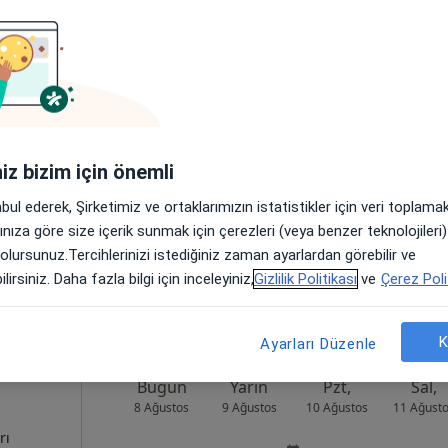
d
Bugün
Yarın
Pzt,
Sal,
8 Ağustos
9 Ağustos
10 Ağustos
11 Ağust
rı
Online randevu erişime kapalı
iniz bizim için önemli
Randevu talep et
abul ederek, Şirketimiz ve ortaklarımızın istatistikler için veri toplam
rkezi Karşısı), Esenler
•
Harita
arınıza göre size içerik sunmak için çerezleri (veya benzer teknolojiler
 olursunuz.Tercihlerinizi istediğiniz zaman ayarlardan görebilir ve
lirsiniz. Daha fazla bilgi için inceleyiniz,
Gizlilik Politikası
ve
Çerez Poli
K
Ayarları Düzenle
Bugün
Yarın
Pzt,
Sal,
8 Ağustos
9 Ağustos
10 Ağustos
11 Ağust
rı