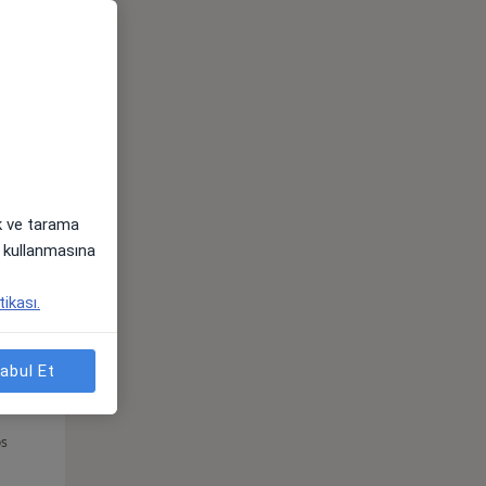
Çar,
Per,
Cum,
os
12 Ağustos
13 Ağustos
14 Ağustos
ak ve tarama
i) kullanmasına
tikası.
abul Et
Çar,
Per,
Cum,
os
12 Ağustos
13 Ağustos
14 Ağustos