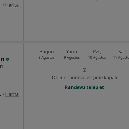
•
Harita
Bugün
Yarın
Pzt,
Sal,
an
8 Ağustos
9 Ağustos
10 Ağustos
11 Ağust
rı
Online randevu erişime kapalı
Randevu talep et
k No:1, Üsküdar
•
Harita