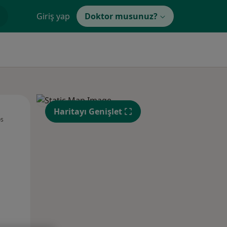
Giriş yap
Doktor musunuz?
Çar,
Per,
Cum,
Haritayı Genişlet
os
12 Ağustos
13 Ağustos
14 Ağustos