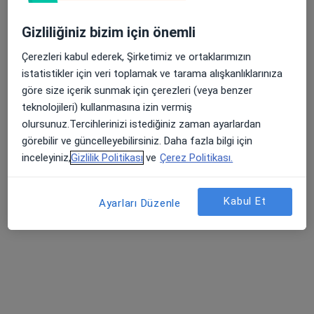
Şehit, Kızılırmak, M. Fethi Akyüz Cd. No: 8Merkez/Sivas, Sivas
•
Harita
Gizliliğiniz bizim için önemli
Medicana Sivas Hastanesi
Apple Store’da 4,6 ve Play Store’da 4,7 ortalama puan
Bu uzman ilgili adres için online danışmanlık/takvim sunmuyor.
Çerezleri kabul ederek, Şirketimiz ve ortaklarımızın
istatistikler için veri toplamak ve tarama alışkanlıklarınıza
Randevu talep et
göre size içerik sunmak için çerezleri (veya benzer
teknolojileri) kullanmasına izin vermiş
olursunuz.Tercihlerinizi istediğiniz zaman ayarlardan
görebilir ve güncelleyebilirsiniz. Daha fazla bilgi için
İlgili aramalar
inceleyiniz,
Gizlilik Politikası
ve
Çerez Politikası.
Yakın zamanda aranan bazı hastalıklar
Alerji, Sivas
Kabul Et
Ayarları Düzenle
Cilt Lekeleri, Sivas
Deri Lekeleri, Sivas
Sedef Hastalığı, Sivas
Behçet Hastalığı, Sivas